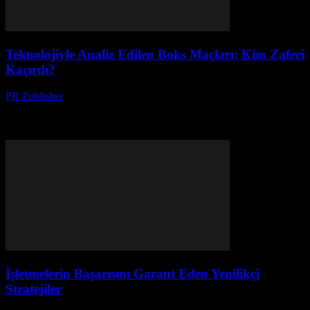
Teknolojiyle Analiz Edilen Boks Maçları: Kim Zaferi
Kaçırdı?
PR Publisher
-
Mart 13, 2026
Boks maçlarını teknolojiyle analiz ediyoruz. Sanat mı, bilim mi?
Veri analitiğiyle ringdeki gizli gerçekleri keşfedin. Zaferi kim
kaçırdı?
İşletmelerin Başarısını Garant Eden Yenilikçi
Stratejiler