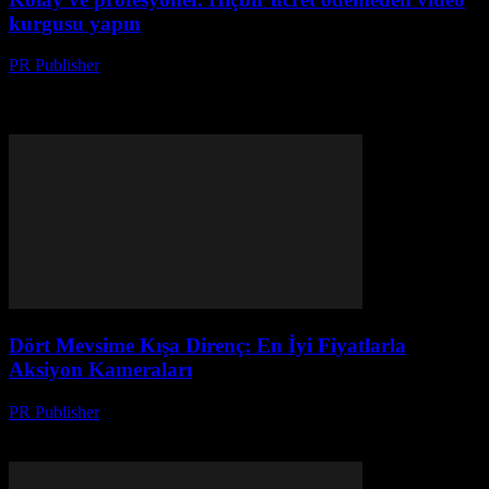
kurgusu yapın
PR Publisher
-
Mart 23, 2026
Ücretsiz video kurgusu yapmanın sırlarını öğrenin! Sıfırdan
profesyonel videolar yaratmak için en iyi araçları ve ipuçlarını
keşfedin. Ücretsiz ve kolay adımlar
Dört Mevsime Kışa Direnç: En İyi Fiyatlarla
Aksiyon Kameraları
PR Publisher
-
Mart 23, 2026
Dört mevsim kışa dirençli aksiyon kameralarıyla donmuş anların
kalitesini keşfedin! En iyi fiyatlarla en sert modeller burada.