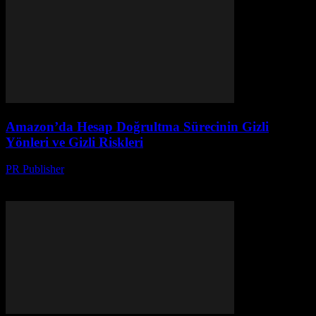
Amazon’da Hesap Doğrultma Sürecinin Gizli
Yönleri ve Gizli Riskleri
PR Publisher
-
Ağustos 2, 2026
Amazon'da hesap doğrultma sürecinin gizli yönlerinde ve risklerinde
keşfedin, kişisel verilerinizi nasıl koruyabilirsiniz?