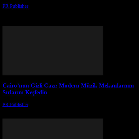
PR Publisher
-
Mart 26, 2026
Honest review of SMS-MAN virtual number service. How their
undocumented fine system drained $60 from our account, deceptive
API pricing, and zero customer support.
Cairo’nun Gizli Cazı: Modern Müzik Mekanlarının
Sırlarını Keşfedin
PR Publisher
-
Mart 23, 2026
Cairo’nun modern müzik mekanlarında ses sihirbazları, akustik
sanat ve dinleyicileri mest eden sırlar! Kayıp cazın izini sürün.