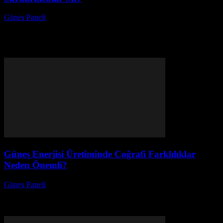
Güneş Paneli
-
Ağustos 8, 2026
Güneş paneli ve enerji kooperatiflerinin geleceği, sürdürülebilir
enerji kaynakları arayışında kritik bir rol oynamaktadır. Bu yazıda,
güneş enerjisi ve kooperatif yapıları arasındaki ilişkiyi
derinlemesine...
Güneş Enerjisi Üretiminde Coğrafi Farklılıklar
Neden Önemli?
Güneş Paneli
-
Ağustos 7, 2026
Güneş Enerjisi Üretiminde Coğrafi Farklılıklar Neden Önemli?
Güneş enerjisi, temiz ve sürdürülebilir bir enerji kaynağı olarak,
dünya genelinde giderek daha fazla önem kazanıyor. Ancak,...