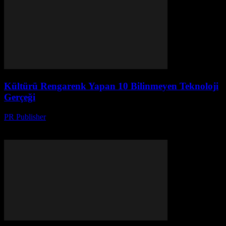
Kültürü Rengarenk Yapan 10 Bilinmeyen Teknoloji
Gerçeği
PR Publisher
-
Mart 14, 2026
Teknoloji ve kültürün etkileşimini keşfedin! Bilinmeyen gerçeklerle
kültürü renkli yapan teknolojinin gizemini açığa çıkarın.