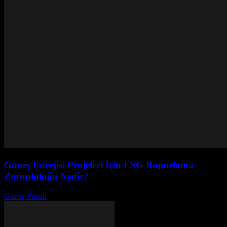
Güneş Enerjisi Projeleri İçin ESG Raporlama
Zorunluluğu Nedir?
Güneş Paneli
-
Aralık 10, 2025