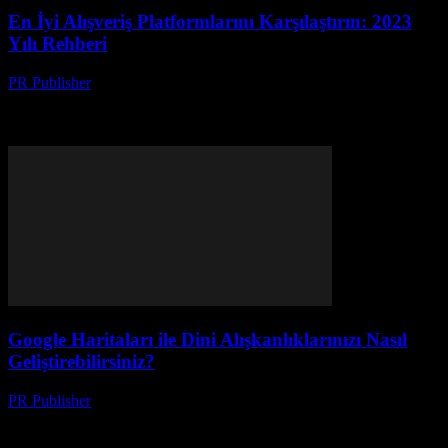
En İyi Alışveriş Platformlarını Karşılaştırın: 2023
Yılı Rehberi
PR Publisher
-
Mart 14, 2026
2023'te en iyi alışveriş platformlarını karşılaştırın! Yeni özellikler,
güvenlik ve kullanıcı deneyimiyle ideal platformu bulun. Detaylı
rehberimizle.
Google Haritaları ile Dini Alışkanlıklarınızı Nasıl
Geliştirebilirsiniz?
PR Publisher
-
Mart 13, 2026
Google Haritaları ile dinî alışkanlıklarınızı keşfedip optimize edin.
Teknoloji ile ruhsal yolculuğunuzu başlatın ve zamanınızı daha