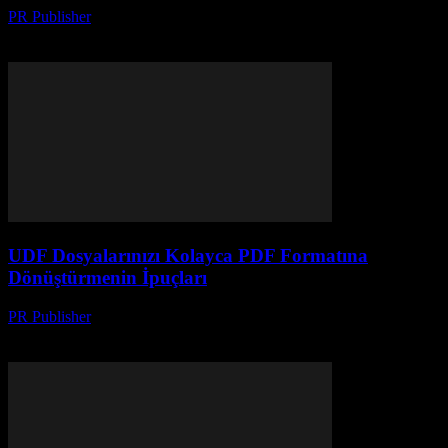
PR Publisher
-
Mayıs 8, 2026
Dijital dosya dönüşümünde hız ve güvenilirliği yapay zeka destekli
çözümlerle yakalayın. Yeni trendlerle geleceğe adım atın.
UDF Dosyalarınızı Kolayca PDF Formatına
Dönüştürmenin İpuçları
PR Publisher
-
Nisan 14, 2026
UDF dosyalarınızı kolayca PDF'ye dönüştürmek için en iyi
yazılımlar ve hızlı yöntemlerle işlem sürecinizi pratik hale getirin.