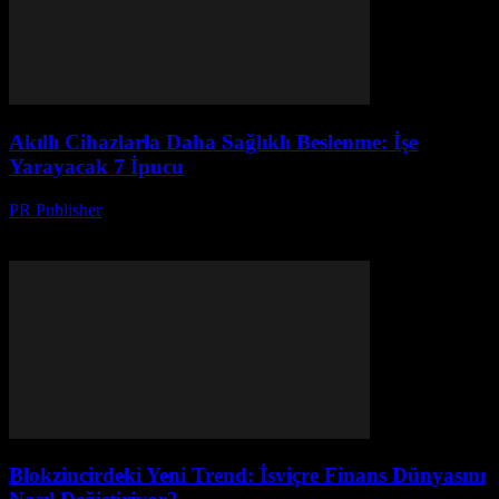
Akıllı Cihazlarla Daha Sağlıklı Beslenme: İşe
Yarayacak 7 İpucu
PR Publisher
-
Mart 23, 2026
Akıllı cihazlarla beslenmenizi kolaylaştırın! Sağlıklı beslenme için 7
pratik ipucu ve en iyi yardımcı uygulamalar burada. Şimdi keşfedin.
Blokzincirdeki Yeni Trend: İsviçre Finans Dünyasını