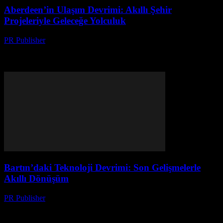
Aberdeen’in Ulaşım Devrimi: Akıllı Şehir
Projeleriyle Geleceğe Yolculuk
PR Publisher
-
Mart 22, 2026
Aberdeen’in akıllı şehir projeleriyle trafikten kurtuluş, sensörlerden
yeşil dönüşüme ulaşım devrimi hakkında her şey burada. Geleceğin
yollarını keşfedin!
Bartın’daki Teknoloji Devrimi: Son Gelişmelerle
Akıllı Dönüşüm
PR Publisher
-
Mart 22, 2026
Bartın teknolojide nasıl akıllı dönüşüm yaşatıyor? İşte yerel
startup'ların global başarı hikayeleri ve inovasyonun sırları. Detaylar