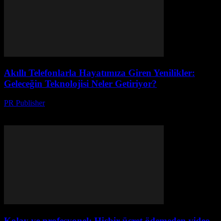
Akıllı Telefonlarla Hayatımıza Giren Yenilikler:
Geleceğin Teknolojisi Neler Getiriyor?
PR Publisher
-
Mart 23, 2026
Akıllı telefonlar hayatımızı nasıl değiştirdi? Dokunmatik devrim, 5G
ve yapay zekâ uygulamalarıyla geleceğin teknolojisini keşfedin!
Kolay ve profesyonel: Hiçbir ücret ödemeden video