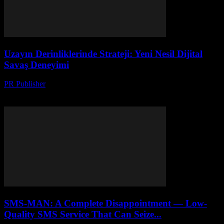
Uzayın Derinliklerinde Strateji: Yeni Nesil Dijital
Savaş Deneyimi
PR Publisher
-
Nisan 9, 2026
Uzayın derinliklerinde dijital savaş stratejileri nasıl değişiyor? Yeni
nesil teknolojilerle simülasyonlardan gerçeğe adım atın.
SMS-MAN: A Complete Disappointment — Low-
Quality SMS Service That Can Seize...