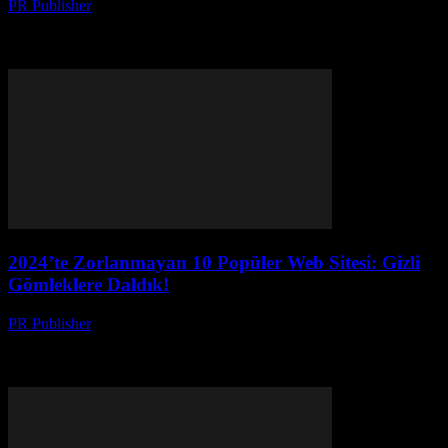
PR Publisher
-
Mart 14, 2026
Geleceğin taşımacılığını keşfedin: robotlar, veri ve montaj
teknolojileriyle yeni bir dönemi yaşayın. Detaylı inceleme için
tıklayın!
2024’te Zorlanmayan 10 Popüler Web Sitesi: Gizli
Gömleklere Daldık!
PR Publisher
-
Mart 14, 2026
2024'te zorlanmadan kullanabileceğiniz 10 popüler web sitesi
keşfediyoruz! Gizli gömleklerin arkasındaki dünyayı ve güvenli
platformları inceleyin.