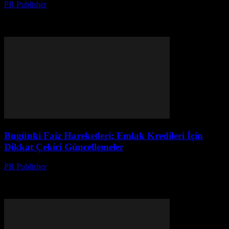
PR Publisher
-
Mart 13, 2026
İşletmelerin başarısını garant eden yenilikçi stratejiler: dijital
dönüşüm, veri odaklı kararlar ve müşteri deneyimi. Teknoloji ile
dönüşümün gizli anahtarı keş
Bugünki Faiz Hareketleri: Emlak Kredileri İçin
Dikkat Çekici Güncellemeler
PR Publisher
-
Mart 13, 2026
Bugünki faiz hareketleri ve emlak kredileri hakkında hayati
güncellemeler. Teknoloji ile kredi dünyasının nasıl değişiyor?
Detaylı analiz için tıklayın!