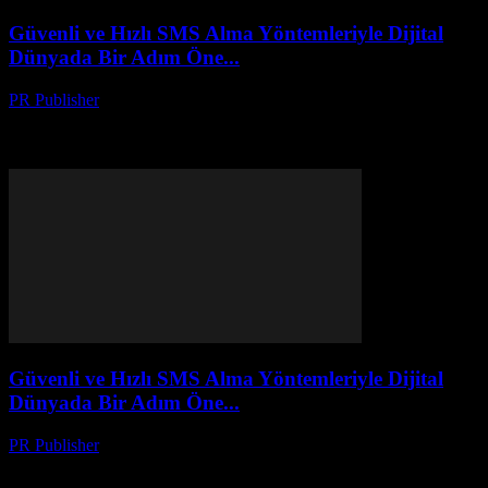
Güvenli ve Hızlı SMS Alma Yöntemleriyle Dijital
Dünyada Bir Adım Öne...
PR Publisher
-
Temmuz 29, 2026
Dijital dünyada güvenli ve hızlı SMS alma ipuçlarıyla fark yaratın!
En iyi yöntemler, ekstra koruma yolları ve sorunsuz deneyim için
rehberimiz burada.
Güvenli ve Hızlı SMS Alma Yöntemleriyle Dijital
Dünyada Bir Adım Öne...
PR Publisher
-
Temmuz 29, 2026
Dijital dünyada güvenli ve hızlı SMS alma ipuçlarıyla fark yaratın!
En iyi yöntemler, ekstra koruma yolları ve sorunsuz deneyim için