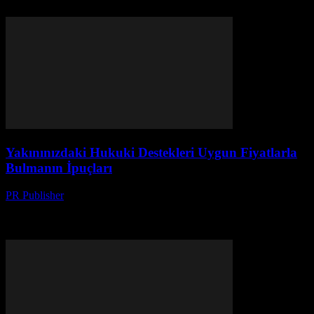
rehberimiz burada.
Yakınınızdaki Hukuki Destekleri Uygun Fiyatlarla
Bulmanın İpuçları
PR Publisher
-
Temmuz 7, 2026
Yakınınızdaki uygun fiyatlı hukuki destekleri bulmanın yollarını
keşfedin! Dijital platformlar ve online uygulamalarla tasarruf
yapmanın sırları burada.