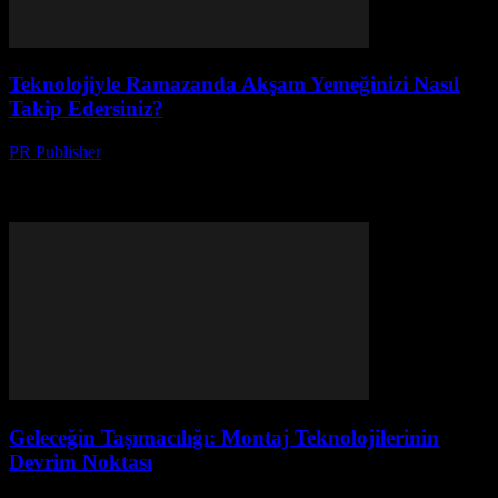
Teknolojiyle Ramazanda Akşam Yemeğinizi Nasıl
Takip Edersiniz?
PR Publisher
-
Mart 15, 2026
Ramazan'da iftar ve sahur saatlerini mükemmel bir şekilde takip
edin. En iyi uygulamalar ve akıllı ev cihazlarıyla akşam yemeğini
kolaylaştırın. Detaylı rehberi
Geleceğin Taşımacılığı: Montaj Teknolojilerinin
Devrim Noktası