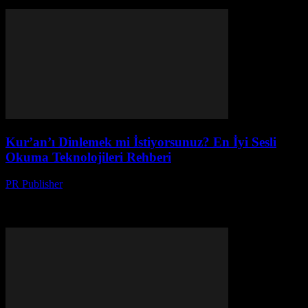
burada!
Kur’an’ı Dinlemek mi İstiyorsunuz? En İyi Sesli
Okuma Teknolojileri Rehberi
PR Publisher
-
Mart 22, 2026
Kur’an’ı dinlemek için en iyi sesli okuma teknolojilerini keşfedin!
AI sesleri, mobil uygulamalar ve ses kalitesiyle ilgili gerçekler
burada.