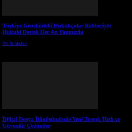
Türkiye Genelindeki Hukukçular Rehberiyle
Hukuki Destek Her An Yanınızda
PR Publisher
-
Temmuz 7, 2026
Türkiye'deki hukukçular rehberiyle dijital dönüşüm, yeni
teknolojiler ve güncel iş sözleşmesi trendlerini keşfedin, hukuki
destek her zaman yanınızda!
Dijital Dosya Dönüşümünde Yeni Trend: Hızlı ve
Güvenilir Çözümler