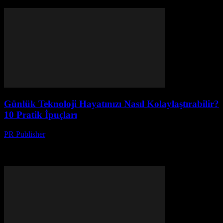
verimli kullanın.
Günlük Teknoloji Hayatınızı Nasıl Kolaylaştırabilir?
10 Pratik İpuçları
PR Publisher
-
Mart 13, 2026
Günlük teknoloji kullanımlarınızı optimize edin! Oyun benzeri
uygulamalar, ev otomasyonu ve cihaz güvenliği ile hayatınızı
kolaylaştıran 10 pratik ipucu.