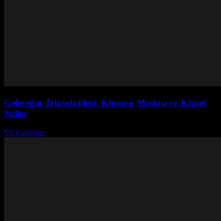
Geleceğin Teknolojileri: Kimono Modası ve Kişisel
Stiller
PR Publisher
-
Şubat 24, 2026