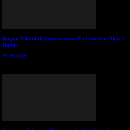
Bugün Teknoloji Dünyasından En Gündem Olan 5
Haber
PR Publisher
-
Mart 14, 2026
Bu hafta teknoloji dünyasında neler oldu? Hayranları şaşırttıran 5
haberi ve pazarı sarsan en yeni cihazları keşfedin! Gizli projeler de
açıldı!