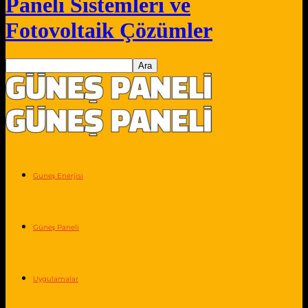
Paneli Sistemleri ve
Fotovoltaik Çözümler
Guneş Enerjisi
Güneş Paneli
Uygulamalar