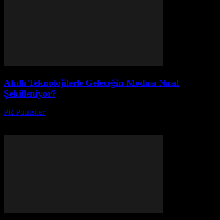
Akıllı Teknolojilerle Geleceğin Modası Nasıl
Şekilleniyor?
PR Publisher
-
Mart 23, 2026
Akıllı teknolojiler moda dünyasını nasıl değiştiriyor? Geleceğin
gardırobunda neler var? Detaylar için tıklayın!