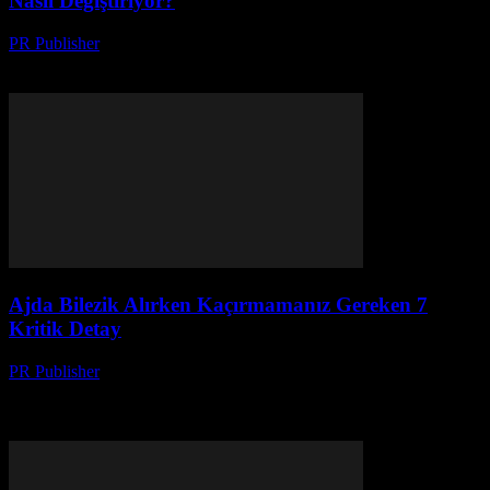
Nasıl Değiştiriyor?
PR Publisher
-
Mart 23, 2026
İsviçre’nin blockchain devrimi: Neden bankalar karşı koyuyor,
startup’lar nasıl değiştiriyor? Sessiz devrimin perde arkası makale.
Ajda Bilezik Alırken Kaçırmamanız Gereken 7
Kritik Detay
PR Publisher
-
Mart 23, 2026
Ajda alırken akıllı alışverişin 7 kritik püf noktasını kaçırmayın:
fiyatları takip et, sahte indirimleri ayırt et, kişisel verilerinizi
koruyun. Detaylar içerid