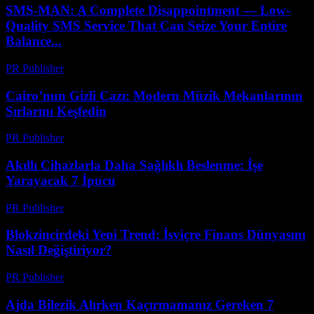
SMS-MAN: A Complete Disappointment — Low-
Quality SMS Service That Can Seize Your Entire
Balance...
PR Publisher
-
Mart 26, 2026
Cairo’nun Gizli Cazı: Modern Müzik Mekanlarının
Sırlarını Keşfedin
PR Publisher
-
Mart 23, 2026
Akıllı Cihazlarla Daha Sağlıklı Beslenme: İşe
Yarayacak 7 İpucu
PR Publisher
-
Mart 23, 2026
Blokzincirdeki Yeni Trend: İsviçre Finans Dünyasını
Nasıl Değiştiriyor?
PR Publisher
-
Mart 23, 2026
Ajda Bilezik Alırken Kaçırmamanız Gereken 7