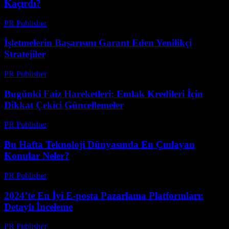
Kaçırdı?
PR Publisher
-
Mart 13, 2026
İşletmelerin Başarısını Garant Eden Yenilikçi
Stratejiler
PR Publisher
-
Mart 13, 2026
Bugünki Faiz Hareketleri: Emlak Kredileri İçin
Dikkat Çekici Güncellemeler
PR Publisher
-
Mart 13, 2026
Bu Hafta Teknoloji Dünyasında En Çınlayan
Konular Neler?
PR Publisher
-
Mart 13, 2026
2024’te En İyi E-posta Pazarlama Platformları:
Detaylı İnceleme
PR Publisher
-
Mart 12, 2026