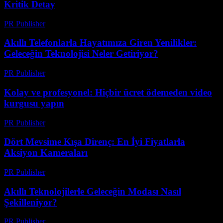
Kritik Detay
PR Publisher
-
Mart 23, 2026
Akıllı Telefonlarla Hayatımıza Giren Yenilikler:
Geleceğin Teknolojisi Neler Getiriyor?
PR Publisher
-
Mart 23, 2026
Kolay ve profesyonel: Hiçbir ücret ödemeden video
kurgusu yapın
PR Publisher
-
Mart 23, 2026
Dört Mevsime Kışa Direnç: En İyi Fiyatlarla
Aksiyon Kameraları
PR Publisher
-
Mart 23, 2026
Akıllı Teknolojilerle Geleceğin Modası Nasıl
Şekilleniyor?
PR Publisher
-
Mart 23, 2026