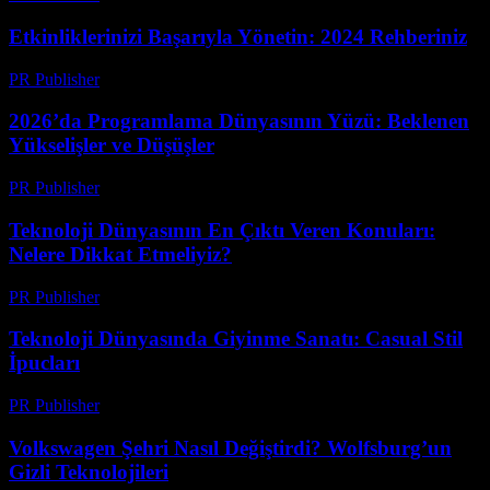
Etkinliklerinizi Başarıyla Yönetin: 2024 Rehberiniz
PR Publisher
-
Mart 12, 2026
2026’da Programlama Dünyasının Yüzü: Beklenen
Yükselişler ve Düşüşler
PR Publisher
-
Mart 12, 2026
Teknoloji Dünyasının En Çıktı Veren Konuları:
Nelere Dikkat Etmeliyiz?
PR Publisher
-
Mart 12, 2026
Teknoloji Dünyasında Giyinme Sanatı: Casual Stil
İpucları
PR Publisher
-
Mart 12, 2026
Volkswagen Şehri Nasıl Değiştirdi? Wolfsburg’un
Gizli Teknolojileri