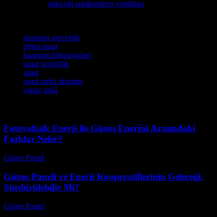
isteyenler için
geleceği şekillendiren yenilikler
makalesini
öneriyoruz.
Etiketler
artırılmış gerçeklik
dijital sanat
kuantum bilgisayarları
sanal gerçeklik
sanat
sanat tarihi akımları
yapay zekâ
Fotovoltaik Enerji ile Güneş Enerjisi Arasındaki
Farklar Neler?
Güneş Paneli
-
Ağustos 8, 2026
Güneş Paneli ve Enerji Kooperatiflerinin Geleceği:
Sürdürülebilir Mi?
Güneş Paneli
-
Ağustos 8, 2026