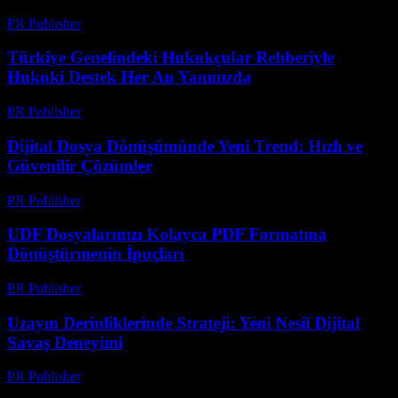
PR Publisher
-
Temmuz 7, 2026
Türkiye Genelindeki Hukukçular Rehberiyle
Hukuki Destek Her An Yanınızda
PR Publisher
-
Temmuz 7, 2026
Dijital Dosya Dönüşümünde Yeni Trend: Hızlı ve
Güvenilir Çözümler
PR Publisher
-
Mayıs 8, 2026
UDF Dosyalarınızı Kolayca PDF Formatına
Dönüştürmenin İpuçları
PR Publisher
-
Nisan 14, 2026
Uzayın Derinliklerinde Strateji: Yeni Nesil Dijital
Savaş Deneyimi
PR Publisher
-
Nisan 9, 2026