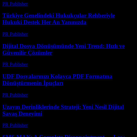
PR Publisher
-
Temmuz 7, 2026
Türkiye Genelindeki Hukukçular Rehberiyle
Hukuki Destek Her An Yanınızda
PR Publisher
-
Temmuz 7, 2026
Dijital Dosya Dönüşümünde Yeni Trend: Hızlı ve
Güvenilir Çözümler
PR Publisher
-
Mayıs 8, 2026
UDF Dosyalarınızı Kolayca PDF Formatına
Dönüştürmenin İpuçları
PR Publisher
-
Nisan 14, 2026
Uzayın Derinliklerinde Strateji: Yeni Nesil Dijital
Savaş Deneyimi
PR Publisher
-
Nisan 9, 2026