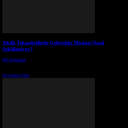
Akıllı Teknolojilerle Geleceğin Modası Nasıl
Şekilleniyor?
PR Publisher
-
Mart 23, 2026
Akıllı teknolojiler moda dünyasını nasıl değiştiriyor? Geleceğin
gardırobunda neler var? Detaylar için tıklayın!
Devamını Oku