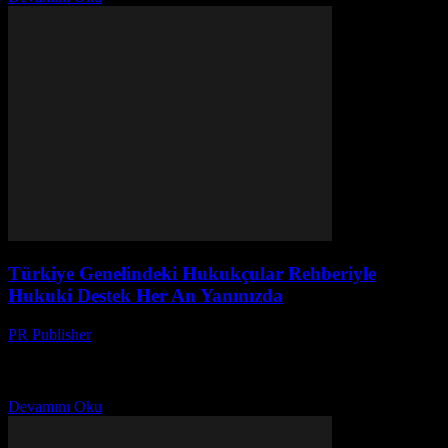
Türkiye Genelindeki Hukukçular Rehberiyle
Hukuki Destek Her An Yanınızda
PR Publisher
-
Temmuz 7, 2026
Türkiye'deki hukukçular rehberiyle dijital dönüşüm, yeni
teknolojiler ve güncel iş sözleşmesi trendlerini keşfedin, hukuki
destek her zaman yanınızda!
Devamını Oku