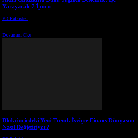
Yarayacak 7 İpucu
PR Publisher
-
Mart 23, 2026
Akıllı cihazlarla beslenmenizi kolaylaştırın! Sağlıklı beslenme için 7
pratik ipucu ve en iyi yardımcı uygulamalar burada. Şimdi keşfedin.
Devamını Oku
Blokzincirdeki Yeni Trend: İsviçre Finans Dünyasını
Nasıl Değiştiriyor?