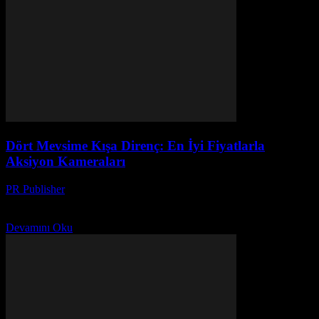
Dört Mevsime Kışa Direnç: En İyi Fiyatlarla
Aksiyon Kameraları
PR Publisher
-
Mart 23, 2026
Dört mevsim kışa dirençli aksiyon kameralarıyla donmuş anların
kalitesini keşfedin! En iyi fiyatlarla en sert modeller burada.
Devamını Oku