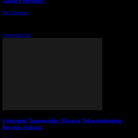
Takip Edersiniz?
PR Publisher
-
Mart 15, 2026
Ramazan'da iftar ve sahur saatlerini mükemmel bir şekilde takip
edin. En iyi uygulamalar ve akıllı ev cihazlarıyla akşam yemeğini
kolaylaştırın. Detaylı rehberi
Devamını Oku
Geleceğin Taşımacılığı: Montaj Teknolojilerinin
Devrim Noktası