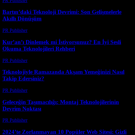
PR Publisher
-
Mart 22, 2026
Bartın’daki Teknoloji Devrimi: Son Gelişmelerle
Akıllı Dönüşüm
PR Publisher
-
Mart 22, 2026
Kur’an’ı Dinlemek mi İstiyorsunuz? En İyi Sesli
Okuma Teknolojileri Rehberi
PR Publisher
-
Mart 22, 2026
Teknolojiyle Ramazanda Akşam Yemeğinizi Nasıl
Takip Edersiniz?
PR Publisher
-
Mart 15, 2026
Geleceğin Taşımacılığı: Montaj Teknolojilerinin
Devrim Noktası
PR Publisher
-
Mart 14, 2026
2024’te Zorlanmayan 10 Popüler Web Sitesi: Gizli