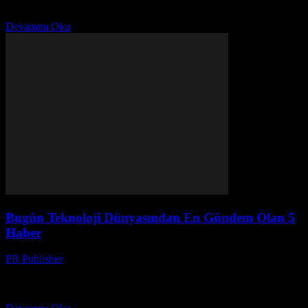
keşfediyoruz! Gizli gömleklerin arkasındaki dünyayı ve güvenli
platformları inceleyin.
Devamını Oku
Bugün Teknoloji Dünyasından En Gündem Olan 5
Haber
PR Publisher
-
Mart 14, 2026
Bu hafta teknoloji dünyasında neler oldu? Hayranları şaşırttıran 5
haberi ve pazarı sarsan en yeni cihazları keşfedin! Gizli projeler de
açıldı!