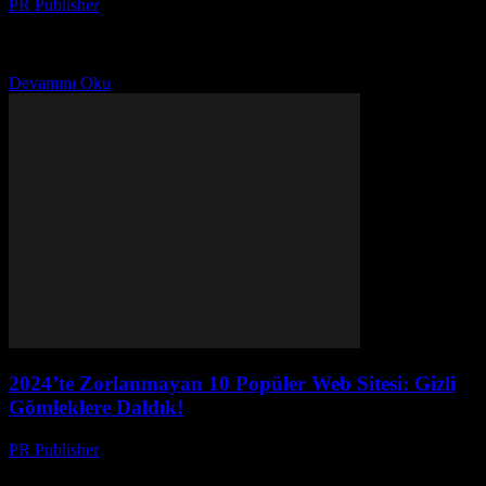
PR Publisher
-
Mart 14, 2026
Geleceğin taşımacılığını keşfedin: robotlar, veri ve montaj
teknolojileriyle yeni bir dönemi yaşayın. Detaylı inceleme için
tıklayın!
Devamını Oku
2024’te Zorlanmayan 10 Popüler Web Sitesi: Gizli
Gömleklere Daldık!
PR Publisher
-
Mart 14, 2026
2024'te zorlanmadan kullanabileceğiniz 10 popüler web sitesi