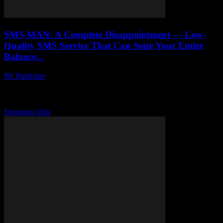
SMS-MAN: A Complete Disappointment — Low-
Quality SMS Service That Can Seize Your Entire
Balance...
PR Publisher
-
Mart 26, 2026
Honest review of SMS-MAN virtual number service. How their
undocumented fine system drained $60 from our account, deceptive
API pricing, and zero customer support.
Devamını Oku