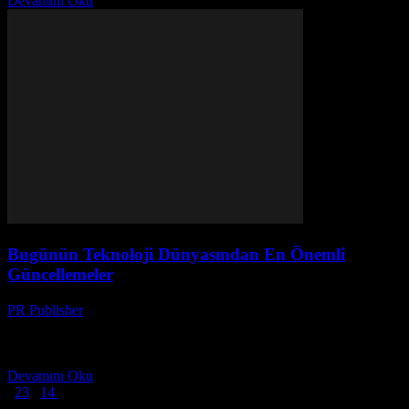
Devamını Oku
Bugünün Teknoloji Dünyasından En Önemli
Güncellemeler
PR Publisher
-
Mart 14, 2026
Bugünün en önemli teknoloji güncellemeleri: Bulut bilişiminin yeni
yüzyüzü, veri güvenliği çözümleri ve yenilikçi başlangıçlar. Detaylı
analiz için tıklayın!
Devamını Oku
1
2
3
...
14
14 Sayfanın 1. Sayfası