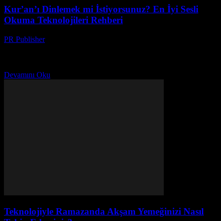
Kur’an’ı Dinlemek mi İstiyorsunuz? En İyi Sesli
Okuma Teknolojileri Rehberi
PR Publisher
-
Mart 22, 2026
Kur’an’ı dinlemek için en iyi sesli okuma teknolojilerini keşfedin!
AI sesleri, mobil uygulamalar ve ses kalitesiyle ilgili gerçekler
burada.
Devamını Oku
Teknolojiyle Ramazanda Akşam Yemeğinizi Nasıl