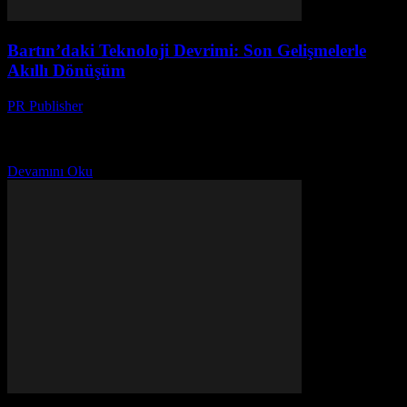
Bartın’daki Teknoloji Devrimi: Son Gelişmelerle
Akıllı Dönüşüm
PR Publisher
-
Mart 22, 2026
Bartın teknolojide nasıl akıllı dönüşüm yaşatıyor? İşte yerel
startup'ların global başarı hikayeleri ve inovasyonun sırları. Detaylar
burada!
Devamını Oku