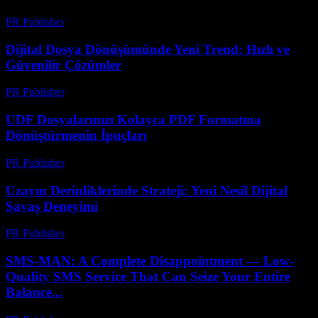
PR Publisher
-
Temmuz 7, 2026
Dijital Dosya Dönüşümünde Yeni Trend: Hızlı ve
Güvenilir Çözümler
PR Publisher
-
Mayıs 8, 2026
UDF Dosyalarınızı Kolayca PDF Formatına
Dönüştürmenin İpuçları
PR Publisher
-
Nisan 14, 2026
Uzayın Derinliklerinde Strateji: Yeni Nesil Dijital
Savaş Deneyimi
PR Publisher
-
Nisan 9, 2026
SMS-MAN: A Complete Disappointment — Low-
Quality SMS Service That Can Seize Your Entire
Balance...