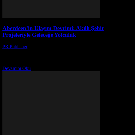
Aberdeen’in Ulaşım Devrimi: Akıllı Şehir
Projeleriyle Geleceğe Yolculuk
PR Publisher
-
Mart 22, 2026
Aberdeen’in akıllı şehir projeleriyle trafikten kurtuluş, sensörlerden
yeşil dönüşüme ulaşım devrimi hakkında her şey burada. Geleceğin
yollarını keşfedin!
Devamını Oku