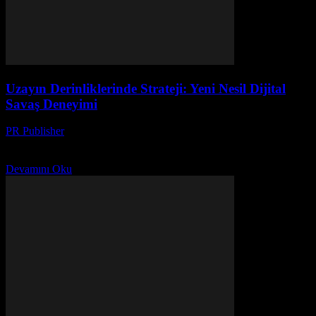
Uzayın Derinliklerinde Strateji: Yeni Nesil Dijital
Savaş Deneyimi
PR Publisher
-
Nisan 9, 2026
Uzayın derinliklerinde dijital savaş stratejileri nasıl değişiyor? Yeni
nesil teknolojilerle simülasyonlardan gerçeğe adım atın.
Devamını Oku