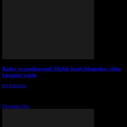
Kolay ve profesyonel: Hiçbir ücret ödemeden video
kurgusu yapın
PR Publisher
-
Mart 23, 2026
Ücretsiz video kurgusu yapmanın sırlarını öğrenin! Sıfırdan
profesyonel videolar yaratmak için en iyi araçları ve ipuçlarını
keşfedin. Ücretsiz ve kolay adımlar
Devamını Oku