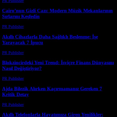
PR Publisher
-
Mart 26, 2026
Cairo’nun Gizli Cazı: Modern Müzik Mekanlarının
Sırlarını Keşfedin
PR Publisher
-
Mart 23, 2026
Akıllı Cihazlarla Daha Sağlıklı Beslenme: İşe
Yarayacak 7 İpucu
PR Publisher
-
Mart 23, 2026
Blokzincirdeki Yeni Trend: İsviçre Finans Dünyasını
Nasıl Değiştiriyor?
PR Publisher
-
Mart 23, 2026
Ajda Bilezik Alırken Kaçırmamanız Gereken 7
Kritik Detay
PR Publisher
-
Mart 23, 2026
Akıllı Telefonlarla Hayatımıza Giren Yenilikler: