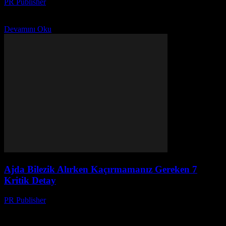
PR Publisher
-
Mart 23, 2026
İsviçre’nin blockchain devrimi: Neden bankalar karşı koyuyor,
startup’lar nasıl değiştiriyor? Sessiz devrimin perde arkası makale.
Devamını Oku
Ajda Bilezik Alırken Kaçırmamanız Gereken 7
Kritik Detay
PR Publisher
-
Mart 23, 2026
Ajda alırken akıllı alışverişin 7 kritik püf noktasını kaçırmayın:
fiyatları takip et, sahte indirimleri ayırt et, kişisel verilerinizi