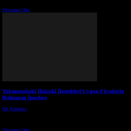
rehberimiz burada.
Devamını Oku
Yakınınızdaki Hukuki Destekleri Uygun Fiyatlarla
Bulmanın İpuçları
PR Publisher
-
Temmuz 7, 2026
Yakınınızdaki uygun fiyatlı hukuki destekleri bulmanın yollarını
keşfedin! Dijital platformlar ve online uygulamalarla tasarruf
yapmanın sırları burada.
Devamını Oku