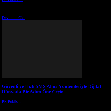
Dijital dünyada güvenli ve hızlı SMS alma ipuçlarıyla fark yaratın!
En iyi yöntemler, ekstra koruma yolları ve sorunsuz deneyim için
rehberimiz burada.
Devamını Oku
Güvenli ve Hızlı SMS Alma Yöntemleriyle Dijital
Dünyada Bir Adım Öne Geçin
PR Publisher
-
Temmuz 29, 2026
Dijital dünyada güvenli ve hızlı SMS alma ipuçlarıyla fark yaratın!
En iyi yöntemler, ekstra koruma yolları ve sorunsuz deneyim için