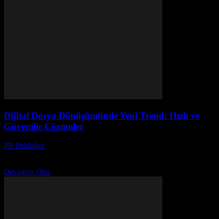
Dijital Dosya Dönüşümünde Yeni Trend: Hızlı ve
Güvenilir Çözümler
PR Publisher
-
Mayıs 8, 2026
Dijital dosya dönüşümünde hız ve güvenilirliği yapay zeka destekli
çözümlerle yakalayın. Yeni trendlerle geleceğe adım atın.
Devamını Oku