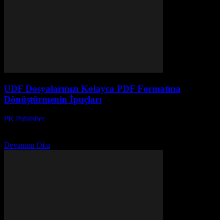
UDF Dosyalarınızı Kolayca PDF Formatına
Dönüştürmenin İpuçları
PR Publisher
-
Nisan 14, 2026
UDF dosyalarınızı kolayca PDF'ye dönüştürmek için en iyi
yazılımlar ve hızlı yöntemlerle işlem sürecinizi pratik hale getirin.
Devamını Oku