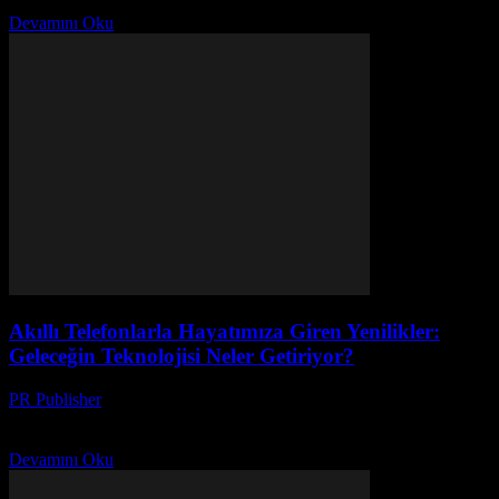
koruyun. Detaylar içerid
Devamını Oku
Akıllı Telefonlarla Hayatımıza Giren Yenilikler:
Geleceğin Teknolojisi Neler Getiriyor?
PR Publisher
-
Mart 23, 2026
Akıllı telefonlar hayatımızı nasıl değiştirdi? Dokunmatik devrim, 5G
ve yapay zekâ uygulamalarıyla geleceğin teknolojisini keşfedin!
Devamını Oku