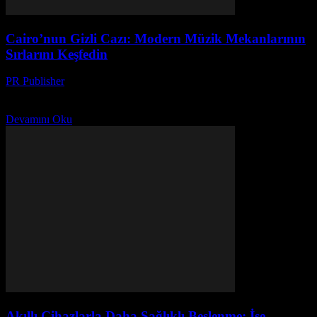
Cairo’nun Gizli Cazı: Modern Müzik Mekanlarının
Sırlarını Keşfedin
PR Publisher
-
Mart 23, 2026
Cairo’nun modern müzik mekanlarında ses sihirbazları, akustik
sanat ve dinleyicileri mest eden sırlar! Kayıp cazın izini sürün.
Devamını Oku
Akıllı Cihazlarla Daha Sağlıklı Beslenme: İşe