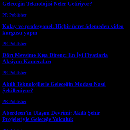
Geleceğin Teknolojisi Neler Getiriyor?
PR Publisher
-
Mart 23, 2026
Kolay ve profesyonel: Hiçbir ücret ödemeden video
kurgusu yapın
PR Publisher
-
Mart 23, 2026
Dört Mevsime Kışa Direnç: En İyi Fiyatlarla
Aksiyon Kameraları
PR Publisher
-
Mart 23, 2026
Akıllı Teknolojilerle Geleceğin Modası Nasıl
Şekilleniyor?
PR Publisher
-
Mart 23, 2026
Aberdeen’in Ulaşım Devrimi: Akıllı Şehir
Projeleriyle Geleceğe Yolculuk