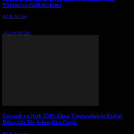
Yönleri ve Gizli Riskleri
PR Publisher
-
Ağustos 2, 2026
Amazon'da hesap doğrultma sürecinin gizli yönlerinde ve risklerinde
keşfedin, kişisel verilerinizi nasıl koruyabilirsiniz?
Devamını Oku
Güvenli ve Hızlı SMS Alma Yöntemleriyle Dijital
Dünyada Bir Adım Öne Geçin
PR Publisher
-
Temmuz 29, 2026