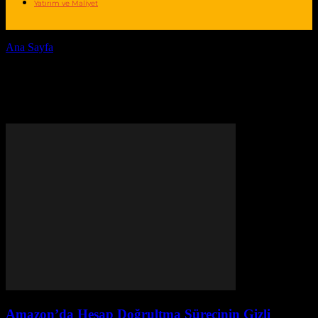
Yatırım ve Maliyet
Ana Sayfa
Yazarlar
Yazar: PR Publisher
PR Publisher
346 HABERLER
0 YORUMLAR
Amazon’da Hesap Doğrultma Sürecinin Gizli