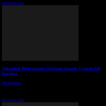
Devamını Oku
Teknoloji Dünyasında Giyinme Sanatı: Casual Stil
İpucları
PR Publisher
-
Mart 12, 2026
Teknoloji dünyasında casual stilin gizli kuvvetini keşfedin. Start-up
çevresinde uyumlu giysiler ve etkinliklere uygun casual çıkışlar için
ipuçları.
Devamını Oku