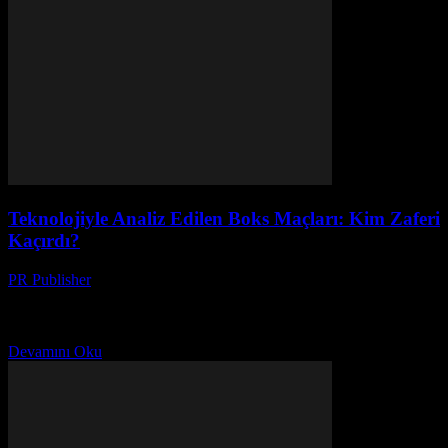
Teknolojiyle Analiz Edilen Boks Maçları: Kim Zaferi
Kaçırdı?
PR Publisher
-
Mart 13, 2026
Boks maçlarını teknolojiyle analiz ediyoruz. Sanat mı, bilim mi?
Veri analitiğiyle ringdeki gizli gerçekleri keşfedin. Zaferi kim
kaçırdı?
Devamını Oku