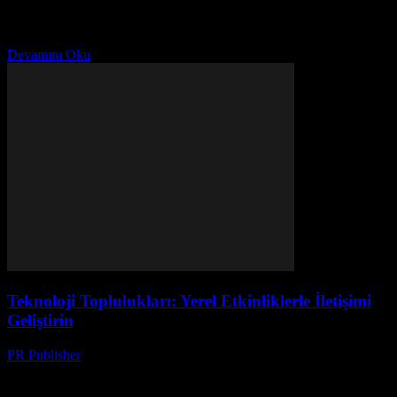
2024'te yapay zeka, gizli teknolojiler ve dünyanın en çılgın
etkinlikleri. Hangi teknolojiler gündeme gelecek? Tüm detaylar
burada!
Devamını Oku
Teknoloji Toplulukları: Yerel Etkinliklerle İletişimi
Geliştirin
PR Publisher
-
Mart 11, 2026
Teknoloji topluluklarıyla iletişimi güçlendirin! Yerel etkinliklerin
gücünü keşfedin, ağ kurun ve bağlantılar oluşturun. En iyi