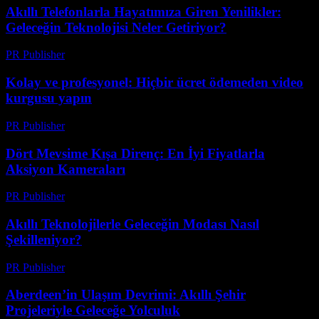
Akıllı Telefonlarla Hayatımıza Giren Yenilikler:
Geleceğin Teknolojisi Neler Getiriyor?
PR Publisher
-
Mart 23, 2026
Kolay ve profesyonel: Hiçbir ücret ödemeden video
kurgusu yapın
PR Publisher
-
Mart 23, 2026
Dört Mevsime Kışa Direnç: En İyi Fiyatlarla
Aksiyon Kameraları
PR Publisher
-
Mart 23, 2026
Akıllı Teknolojilerle Geleceğin Modası Nasıl
Şekilleniyor?
PR Publisher
-
Mart 23, 2026
Aberdeen’in Ulaşım Devrimi: Akıllı Şehir
Projeleriyle Geleceğe Yolculuk