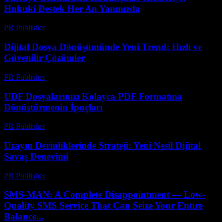
Hukuki Destek Her An Yanınızda
PR Publisher
-
Temmuz 7, 2026
Dijital Dosya Dönüşümünde Yeni Trend: Hızlı ve
Güvenilir Çözümler
PR Publisher
-
Mayıs 8, 2026
UDF Dosyalarınızı Kolayca PDF Formatına
Dönüştürmenin İpuçları
PR Publisher
-
Nisan 14, 2026
Uzayın Derinliklerinde Strateji: Yeni Nesil Dijital
Savaş Deneyimi
PR Publisher
-
Nisan 9, 2026
SMS-MAN: A Complete Disappointment — Low-
Quality SMS Service That Can Seize Your Entire
Balance...