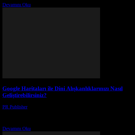
Devamını Oku
Google Haritaları ile Dini Alışkanlıklarınızı Nasıl
Geliştirebilirsiniz?
PR Publisher
-
Mart 13, 2026
Google Haritaları ile dinî alışkanlıklarınızı keşfedip optimize edin.
Teknoloji ile ruhsal yolculuğunuzu başlatın ve zamanınızı daha
verimli kullanın.
Devamını Oku