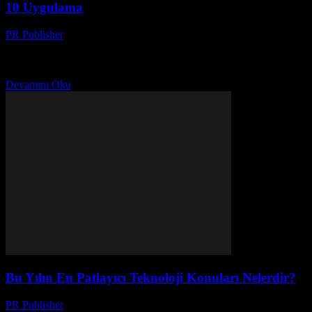
10 Uygulama
PR Publisher
-
Mart 11, 2026
Hayatınızı kolaylaştıran 10 uygulama keşfedin! Zaman yönetimi,
para takibi ve eğlence için harika ücretsiz uygulamalar. Hemen
inceleyin!
Devamını Oku
Bu Yılın En Patlayıcı Teknoloji Konuları Nelerdir?
PR Publisher
-
Mart 11, 2026