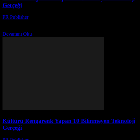
Gerçeği
PR Publisher
-
Mart 14, 2026
Teknoloji ve kültürün etkileşimini keşfedin! Bilinmeyen gerçeklerle
kültürü renkli yapan teknolojinin gizemini açığa çıkarın.
Devamını Oku
Kültürü Rengarenk Yapan 10 Bilinmeyen Teknoloji
Gerçeği
PR Publisher
-
Mart 14, 2026