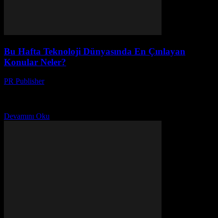
Bu Hafta Teknoloji Dünyasında En Çınlayan
Konular Neler?
PR Publisher
-
Mart 13, 2026
Bu hafta teknoloji dünyasının en akut konularını keşfedin: AI'nin
etkisi, çevre krizine çözümler ve veri güvenliğinizi nasıl
koruyabilirsiniz.
Devamını Oku