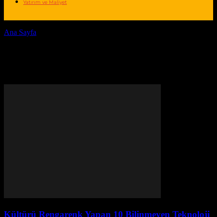
Yatırım ve Maliyet
Ana Sayfa
Yazarlar
Yazar: PR Publisher
PR Publisher
346 HABERLER
0 YORUMLAR
Kültürü Rengarenk Yapan 10 Bilinmeyen Teknoloji