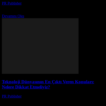
PR Publisher
-
Mart 12, 2026
2026'da programlama dünyasının trendleri, AI'nin etkisi ve hakim
olacak diller. Geleceğe hazır mısın? Detaylı analiz için tıklayın!
Devamını Oku
Teknoloji Dünyasının En Çıktı Veren Konuları:
Nelere Dikkat Etmeliyiz?
PR Publisher
-
Mart 12, 2026
Yapay zeka, 5G ve veri güvenliği gibi teknoloji dünyasının en çok
etkileyici konularını inceleyelim. Nelere dikkat etmeliyiz?