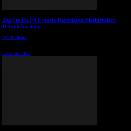
2024’te En İyi E-posta Pazarlama Platformları:
Detaylı İnceleme
PR Publisher
-
Mart 12, 2026
2024'te en iyi e-posta pazarlama platformlarını karşılaştırın. Bütçe,
güvenlik ve verimlilik için detaylı inceleme. İpuçlarımızı keşfedin!
Devamını Oku