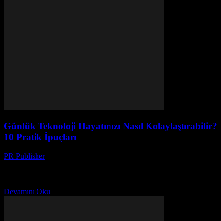
Günlük Teknoloji Hayatınızı Nasıl Kolaylaştırabilir?
10 Pratik İpuçları
PR Publisher
-
Mart 13, 2026
Günlük teknoloji kullanımlarınızı optimize edin! Oyun benzeri
uygulamalar, ev otomasyonu ve cihaz güvenliği ile hayatınızı
kolaylaştıran 10 pratik ipucu.
Devamını Oku