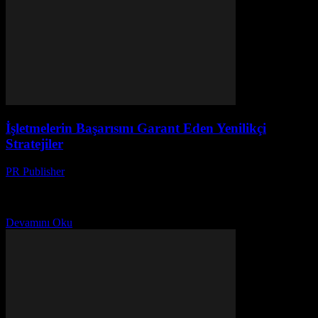
İşletmelerin Başarısını Garant Eden Yenilikçi
Stratejiler
PR Publisher
-
Mart 13, 2026
İşletmelerin başarısını garant eden yenilikçi stratejiler: dijital
dönüşüm, veri odaklı kararlar ve müşteri deneyimi. Teknoloji ile
dönüşümün gizli anahtarı keş
Devamını Oku