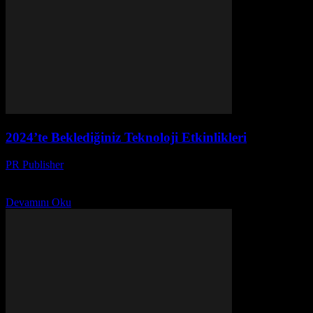
2024’te Beklediğiniz Teknoloji Etkinlikleri
PR Publisher
-
Mart 12, 2026
2024'ün en heyecan verici teknoloji etkinliklerini keşfedin! Gelecek
vakti geldi, hayallerinizi gerçeğe dönüştürmek için buradayız.
Devamını Oku