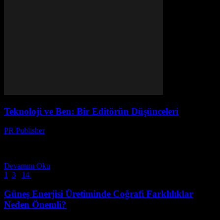
Teknoloji ve Ben: Bir Editörün Düşünceleri
PR Publisher
-
Mart 8, 2026
Teknoloji, Ben ve Bu Karmaşık İlişki Merhaba, ben Ayşe. 20 yıldır
dergi editörüyüm. Teknoloji konusunda bir uzman değilim, ama bu
alanda çalışan insanlarla alot konuşuyorum....
Devamını Oku
1
2
3
...
14
14 Sayfanın 2. Sayfası
Güneş Enerjisi Üretiminde Coğrafi Farklılıklar
Neden Önemli?