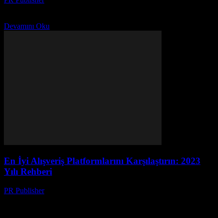
Teknoloji ve kültürün etkileşimini keşfedin! Bilinmeyen gerçeklerle
kültürü renkli yapan teknolojinin gizemini açığa çıkarın.
Devamını Oku
En İyi Alışveriş Platformlarını Karşılaştırın: 2023
Yılı Rehberi
PR Publisher
-
Mart 14, 2026
2023'te en iyi alışveriş platformlarını karşılaştırın! Yeni özellikler,
güvenlik ve kullanıcı deneyimiyle ideal platformu bulun. Detaylı
rehberimizle.