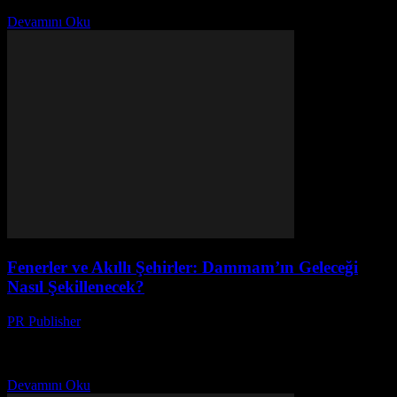
etkinlikleri nasıl bulursunuz?
Devamını Oku
Fenerler ve Akıllı Şehirler: Dammam’ın Geleceği
Nasıl Şekillenecek?
PR Publisher
-
Mart 11, 2026
Dammam'ın akıllı şehir dönüşümünü keşfedin. Fenerler, veri gücü
ve geleceğin teknolojileri ile nasıl değişiyor? Detaylı analiz için
tıklayın!
Devamını Oku