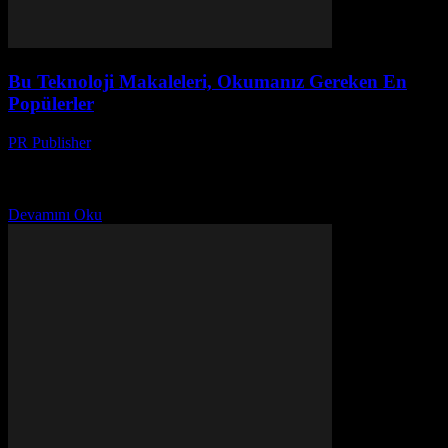
Bu Teknoloji Makaleleri, Okumanız Gereken En
Popülerler
PR Publisher
-
Mart 11, 2026
Bu yılın en popüler teknoloji makalelerini keşfedin. Yıldızların
sevdiği teknolojiler, gelecek trendleri ve hayatınızı değiştirecek
ipuçları burada!
Devamını Oku