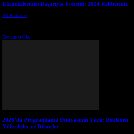
Etkinliklerinizi Başarıyla Yönetin: 2024 Rehberiniz
PR Publisher
-
Mart 12, 2026
2024 rehberimizle etkinlikleri verimli yönetin. Dijital yardımcılar,
teknoloji ve bulut teknolojisi ile zaman yönetimi ve takım işbirliği
optimizasyonu keşfedin
Devamını Oku
2026’da Programlama Dünyasının Yüzü: Beklenen
Yükselişler ve Düşüşler