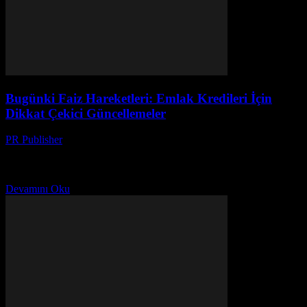
Bugünki Faiz Hareketleri: Emlak Kredileri İçin
Dikkat Çekici Güncellemeler
PR Publisher
-
Mart 13, 2026
Bugünki faiz hareketleri ve emlak kredileri hakkında hayati
güncellemeler. Teknoloji ile kredi dünyasının nasıl değişiyor?
Detaylı analiz için tıklayın!
Devamını Oku