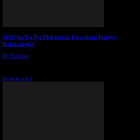
2026’da En İyi Elektronik Fırsatları: Nereye
Bakmalıyız?
PR Publisher
-
Mart 11, 2026
2026'da elektronik piyasasının en iyileri neler? Akıllı ev
teknolojileri, 8K ekranlar ve daha fazlası ile geleceği keşfedin.
Detaylar için tıklayın!
Devamını Oku