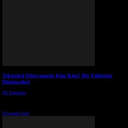
Teknoloji Dünyasında Kim Kim? Bir Editörün
Düşünceleri
PR Publisher
-
Mart 10, 2026
Başlangıç Noktası: Ben Kimim? Merhaba, ben Ayşe. 20 yıldır
teknoloji dergileri editörlüğü yapıyorum. Sanırım bu yüzden herkes
beni ‘tekno maniak’ diye adlandırır. (Ben buna karşı...
Devamını Oku