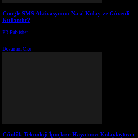
Google SMS Aktivasyonu: Nasıl Kolay ve Güvenli
Kullanılır?
PR Publisher
-
Mart 11, 2026
Google SMS Aktivasyonu nasıl yapılır? Güvenli ve kolay adımlarla
iki adımda tamamlayın. Önemli ipuçlarımızı öğrenin!
Devamını Oku
Günlük Teknoloji İpuçları: Hayatınızı Kolaylaştıran