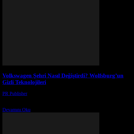
Volkswagen Şehri Nasıl Değiştirdi? Wolfsburg’un
Gizli Teknolojileri
PR Publisher
-
Mart 12, 2026
Volkswagen'in gizli teknolojileri ve Wolfsburg'un akıllı şehir
dönüşümü nasıl gerçekleşti? Teknoloji gizemlerini keşfedin!
Devamını Oku