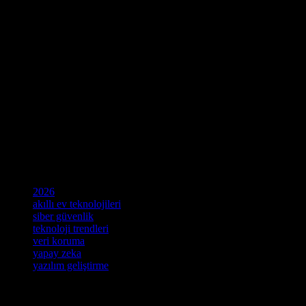
yeni güvenlik teknolojileri geliştiriliyor. Özellikle, veri şifreleme ve
veri koruma teknolojileri, kullanıcıların verilerini daha güvenli bir
şekilde korumak için tasarlanmış.
Sonuç
2026’da, teknoloji dünyasında önemli gelişmeler beklenen bu alan,
kullanıcıların hayatlarını daha verimli ve güvenli hale getirmek için
tasarlanmış yeni teknolojiler içeriyor. Yazılım, cihazlar, yapay zeka
ve siber güvenlik alanlarında önemli ilerlemeler beklenen bu alan,
kullanıcıların hayatlarını daha verimli ve güvenli hale getirmek için
tasarlanmış yeni teknolojiler içeriyor.
Etiketler
2026
akıllı ev teknolojileri
siber güvenlik
teknoloji trendleri
veri koruma
yapay zeka
yazılım geliştirme