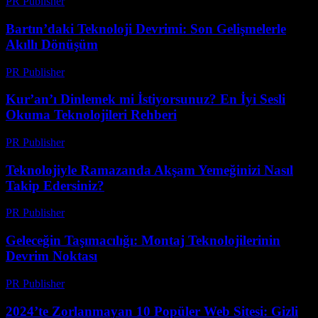
PR Publisher
-
Mart 22, 2026
Bartın’daki Teknoloji Devrimi: Son Gelişmelerle
Akıllı Dönüşüm
PR Publisher
-
Mart 22, 2026
Kur’an’ı Dinlemek mi İstiyorsunuz? En İyi Sesli
Okuma Teknolojileri Rehberi
PR Publisher
-
Mart 22, 2026
Teknolojiyle Ramazanda Akşam Yemeğinizi Nasıl
Takip Edersiniz?
PR Publisher
-
Mart 15, 2026
Geleceğin Taşımacılığı: Montaj Teknolojilerinin
Devrim Noktası
PR Publisher
-
Mart 14, 2026
2024’te Zorlanmayan 10 Popüler Web Sitesi: Gizli