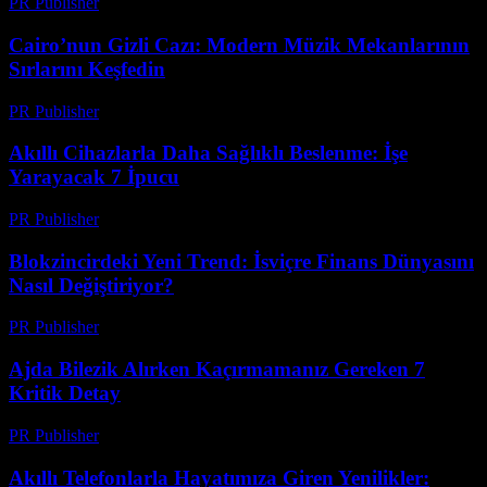
PR Publisher
-
Mart 26, 2026
Cairo’nun Gizli Cazı: Modern Müzik Mekanlarının
Sırlarını Keşfedin
PR Publisher
-
Mart 23, 2026
Akıllı Cihazlarla Daha Sağlıklı Beslenme: İşe
Yarayacak 7 İpucu
PR Publisher
-
Mart 23, 2026
Blokzincirdeki Yeni Trend: İsviçre Finans Dünyasını
Nasıl Değiştiriyor?
PR Publisher
-
Mart 23, 2026
Ajda Bilezik Alırken Kaçırmamanız Gereken 7
Kritik Detay
PR Publisher
-
Mart 23, 2026
Akıllı Telefonlarla Hayatımıza Giren Yenilikler: