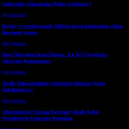
Geleceğin Teknolojisi Neler Getiriyor?
PR Publisher
-
Mart 23, 2026
Kolay ve profesyonel: Hiçbir ücret ödemeden video
kurgusu yapın
PR Publisher
-
Mart 23, 2026
Dört Mevsime Kışa Direnç: En İyi Fiyatlarla
Aksiyon Kameraları
PR Publisher
-
Mart 23, 2026
Akıllı Teknolojilerle Geleceğin Modası Nasıl
Şekilleniyor?
PR Publisher
-
Mart 23, 2026
Aberdeen’in Ulaşım Devrimi: Akıllı Şehir
Projeleriyle Geleceğe Yolculuk