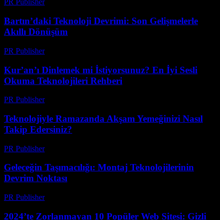
PR Publisher
-
Mart 22, 2026
Bartın’daki Teknoloji Devrimi: Son Gelişmelerle
Akıllı Dönüşüm
PR Publisher
-
Mart 22, 2026
Kur’an’ı Dinlemek mi İstiyorsunuz? En İyi Sesli
Okuma Teknolojileri Rehberi
PR Publisher
-
Mart 22, 2026
Teknolojiyle Ramazanda Akşam Yemeğinizi Nasıl
Takip Edersiniz?
PR Publisher
-
Mart 15, 2026
Geleceğin Taşımacılığı: Montaj Teknolojilerinin
Devrim Noktası
PR Publisher
-
Mart 14, 2026
2024’te Zorlanmayan 10 Popüler Web Sitesi: Gizli