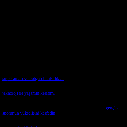
Sonuç
Teknoloji dünyası hızla gelişmektedir ve yeni teknoloji trendleri,
hayatımızda devrim yaratmaktadır. Yapay zekâ, IoT, bulut ve edge
bilişimi gibi teknolojiler, sektörlerarası sınırları aşarak, insanların
hayatlarını daha rahat ve verimli hale getirmek için kullanılıyor.
Ancak, bu teknolojilerin gelişimi de bazı etik ve güvenlik sorunları
doğuruyor. Bu nedenle, teknoloji gelişiminin avantajlarını en üst
düzeye çıkarmak için, bu sorunlara da dikkat edilmelidir.
Son dönemde suç oranlarında gözlenen artışlar, özellikle dijital
alanda yeni teknolojilerin ve güvenlik yöntemlerinin etkisiyle daha
da ilgi çekici hale geliyor. Bu konuda derinlemesine bir analiz sunan
suç oranları ve bölgesel farklılıklar
makalesini mutlaka inceleyin.
Akıllı saatlerin günlük yaşamı nasıl iyileştirdiğini keşfetmek için
teknoloji ile yaşamın kesişimi
makalesini mutlaka inceleyin.
Dublin’de gençlik sporlarının yükselişini ve toplulukların
hareketlenmesini inceleyen bir makale okumak isterseniz,
gençlik
sporunun yükselişini keşfedin
.
Etiketler