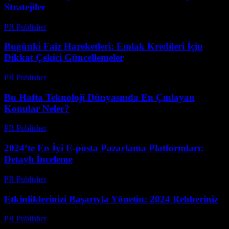
Stratejiler
PR Publisher
-
Mart 13, 2026
Bugünki Faiz Hareketleri: Emlak Kredileri İçin
Dikkat Çekici Güncellemeler
PR Publisher
-
Mart 13, 2026
Bu Hafta Teknoloji Dünyasında En Çınlayan
Konular Neler?
PR Publisher
-
Mart 13, 2026
2024’te En İyi E-posta Pazarlama Platformları:
Detaylı İnceleme
PR Publisher
-
Mart 12, 2026
Etkinliklerinizi Başarıyla Yönetin: 2024 Rehberiniz
PR Publisher
-
Mart 12, 2026