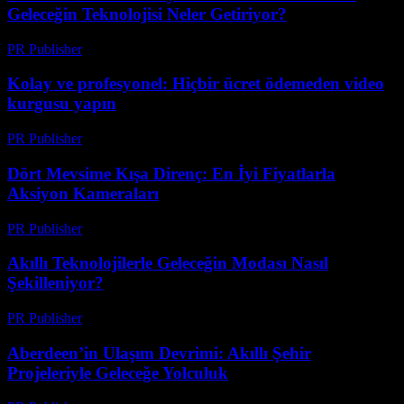
Geleceğin Teknolojisi Neler Getiriyor?
PR Publisher
-
Mart 23, 2026
Kolay ve profesyonel: Hiçbir ücret ödemeden video
kurgusu yapın
PR Publisher
-
Mart 23, 2026
Dört Mevsime Kışa Direnç: En İyi Fiyatlarla
Aksiyon Kameraları
PR Publisher
-
Mart 23, 2026
Akıllı Teknolojilerle Geleceğin Modası Nasıl
Şekilleniyor?
PR Publisher
-
Mart 23, 2026
Aberdeen’in Ulaşım Devrimi: Akıllı Şehir
Projeleriyle Geleceğe Yolculuk