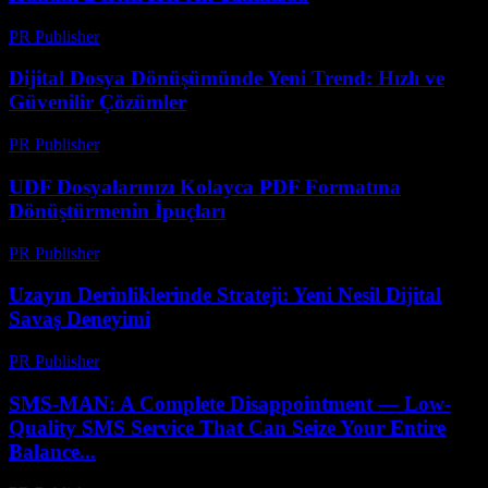
PR Publisher
-
Temmuz 7, 2026
Dijital Dosya Dönüşümünde Yeni Trend: Hızlı ve
Güvenilir Çözümler
PR Publisher
-
Mayıs 8, 2026
UDF Dosyalarınızı Kolayca PDF Formatına
Dönüştürmenin İpuçları
PR Publisher
-
Nisan 14, 2026
Uzayın Derinliklerinde Strateji: Yeni Nesil Dijital
Savaş Deneyimi
PR Publisher
-
Nisan 9, 2026
SMS-MAN: A Complete Disappointment — Low-
Quality SMS Service That Can Seize Your Entire
Balance...