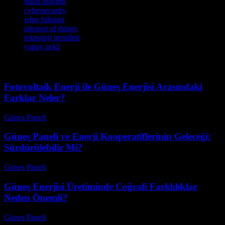
bulut bilişimi
cybersecurity
edge bilişimi
internet of things
teknoloji trendleri
yapay zekâ
Fotovoltaik Enerji ile Güneş Enerjisi Arasındaki
Farklar Neler?
Güneş Paneli
-
Ağustos 8, 2026
Güneş Paneli ve Enerji Kooperatiflerinin Geleceği:
Sürdürülebilir Mi?
Güneş Paneli
-
Ağustos 8, 2026
Güneş Enerjisi Üretiminde Coğrafi Farklılıklar
Neden Önemli?
Güneş Paneli
-
Ağustos 7, 2026