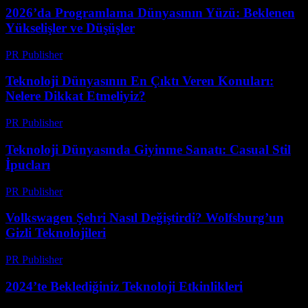
2026’da Programlama Dünyasının Yüzü: Beklenen
Yükselişler ve Düşüşler
PR Publisher
-
Mart 12, 2026
Teknoloji Dünyasının En Çıktı Veren Konuları:
Nelere Dikkat Etmeliyiz?
PR Publisher
-
Mart 12, 2026
Teknoloji Dünyasında Giyinme Sanatı: Casual Stil
İpucları
PR Publisher
-
Mart 12, 2026
Volkswagen Şehri Nasıl Değiştirdi? Wolfsburg’un
Gizli Teknolojileri
PR Publisher
-
Mart 12, 2026
2024’te Beklediğiniz Teknoloji Etkinlikleri