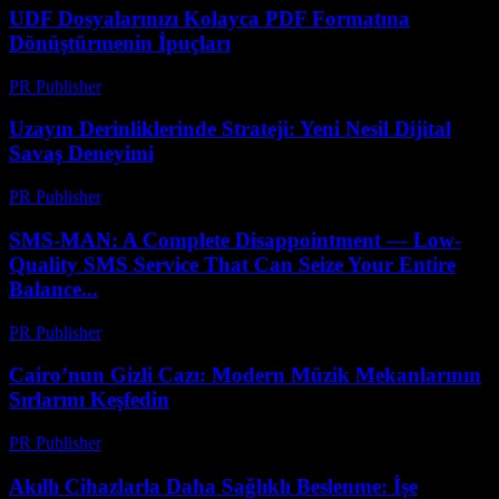
UDF Dosyalarınızı Kolayca PDF Formatına
Dönüştürmenin İpuçları
PR Publisher
-
Nisan 14, 2026
Uzayın Derinliklerinde Strateji: Yeni Nesil Dijital
Savaş Deneyimi
PR Publisher
-
Nisan 9, 2026
SMS-MAN: A Complete Disappointment — Low-
Quality SMS Service That Can Seize Your Entire
Balance...
PR Publisher
-
Mart 26, 2026
Cairo’nun Gizli Cazı: Modern Müzik Mekanlarının
Sırlarını Keşfedin
PR Publisher
-
Mart 23, 2026
Akıllı Cihazlarla Daha Sağlıklı Beslenme: İşe