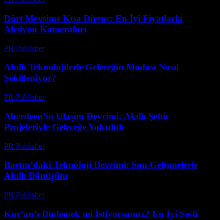
Dört Mevsime Kışa Direnç: En İyi Fiyatlarla
Aksiyon Kameraları
PR Publisher
-
Mart 23, 2026
Akıllı Teknolojilerle Geleceğin Modası Nasıl
Şekilleniyor?
PR Publisher
-
Mart 23, 2026
Aberdeen’in Ulaşım Devrimi: Akıllı Şehir
Projeleriyle Geleceğe Yolculuk
PR Publisher
-
Mart 22, 2026
Bartın’daki Teknoloji Devrimi: Son Gelişmelerle
Akıllı Dönüşüm
PR Publisher
-
Mart 22, 2026
Kur’an’ı Dinlemek mi İstiyorsunuz? En İyi Sesli