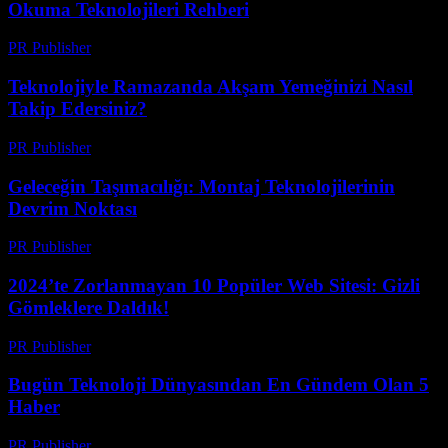
Okuma Teknolojileri Rehberi
PR Publisher
-
Mart 22, 2026
Teknolojiyle Ramazanda Akşam Yemeğinizi Nasıl
Takip Edersiniz?
PR Publisher
-
Mart 15, 2026
Geleceğin Taşımacılığı: Montaj Teknolojilerinin
Devrim Noktası
PR Publisher
-
Mart 14, 2026
2024’te Zorlanmayan 10 Popüler Web Sitesi: Gizli
Gömleklere Daldık!
PR Publisher
-
Mart 14, 2026
Bugün Teknoloji Dünyasından En Gündem Olan 5
Haber
PR Publisher
-
Mart 14, 2026