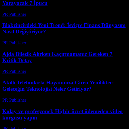
Yarayacak 7 İpucu
PR Publisher
-
Mart 23, 2026
Blokzincirdeki Yeni Trend: İsviçre Finans Dünyasını
Nasıl Değiştiriyor?
PR Publisher
-
Mart 23, 2026
Ajda Bilezik Alırken Kaçırmamanız Gereken 7
Kritik Detay
PR Publisher
-
Mart 23, 2026
Akıllı Telefonlarla Hayatımıza Giren Yenilikler:
Geleceğin Teknolojisi Neler Getiriyor?
PR Publisher
-
Mart 23, 2026
Kolay ve profesyonel: Hiçbir ücret ödemeden video
kurgusu yapın
PR Publisher
-
Mart 23, 2026