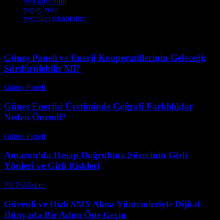
veri güvenliği
yapay zeka
yenilikçi teknolojiler
Güneş Paneli ve Enerji Kooperatiflerinin Geleceği:
Sürdürülebilir Mi?
Güneş Paneli
-
Ağustos 8, 2026
Güneş Enerjisi Üretiminde Coğrafi Farklılıklar
Neden Önemli?
Güneş Paneli
-
Ağustos 7, 2026
Amazon’da Hesap Doğrultma Sürecinin Gizli
Yönleri ve Gizli Riskleri
PR Publisher
-
Ağustos 2, 2026
Güvenli ve Hızlı SMS Alma Yöntemleriyle Dijital
Dünyada Bir Adım Öne Geçin