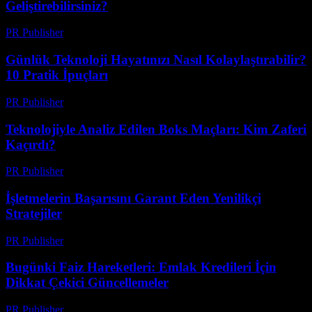
Geliştirebilirsiniz?
PR Publisher
-
Mart 13, 2026
Günlük Teknoloji Hayatınızı Nasıl Kolaylaştırabilir?
10 Pratik İpuçları
PR Publisher
-
Mart 13, 2026
Teknolojiyle Analiz Edilen Boks Maçları: Kim Zaferi
Kaçırdı?
PR Publisher
-
Mart 13, 2026
İşletmelerin Başarısını Garant Eden Yenilikçi
Stratejiler
PR Publisher
-
Mart 13, 2026
Bugünki Faiz Hareketleri: Emlak Kredileri İçin
Dikkat Çekici Güncellemeler
PR Publisher
-
Mart 13, 2026