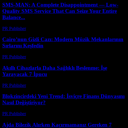
SMS-MAN: A Complete Disappointment — Low-
Quality SMS Service That Can Seize Your Entire
Balance...
PR Publisher
-
Mart 26, 2026
Cairo’nun Gizli Cazı: Modern Müzik Mekanlarının
Sırlarını Keşfedin
PR Publisher
-
Mart 23, 2026
Akıllı Cihazlarla Daha Sağlıklı Beslenme: İşe
Yarayacak 7 İpucu
PR Publisher
-
Mart 23, 2026
Blokzincirdeki Yeni Trend: İsviçre Finans Dünyasını
Nasıl Değiştiriyor?
PR Publisher
-
Mart 23, 2026
Ajda Bilezik Alırken Kaçırmamanız Gereken 7