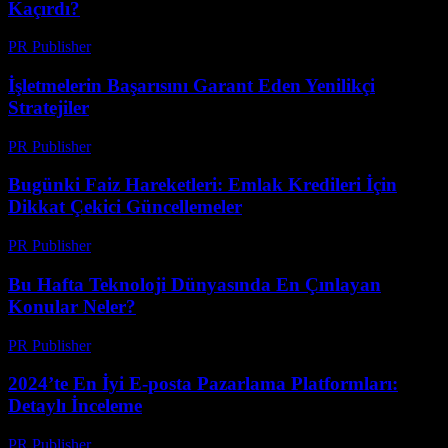
Kaçırdı?
PR Publisher
-
Mart 13, 2026
İşletmelerin Başarısını Garant Eden Yenilikçi
Stratejiler
PR Publisher
-
Mart 13, 2026
Bugünki Faiz Hareketleri: Emlak Kredileri İçin
Dikkat Çekici Güncellemeler
PR Publisher
-
Mart 13, 2026
Bu Hafta Teknoloji Dünyasında En Çınlayan
Konular Neler?
PR Publisher
-
Mart 13, 2026
2024’te En İyi E-posta Pazarlama Platformları:
Detaylı İnceleme
PR Publisher
-
Mart 12, 2026