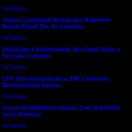
PR Publisher
-
Temmuz 7, 2026
Türkiye Genelindeki Hukukçular Rehberiyle
Hukuki Destek Her An Yanınızda
PR Publisher
-
Temmuz 7, 2026
Dijital Dosya Dönüşümünde Yeni Trend: Hızlı ve
Güvenilir Çözümler
PR Publisher
-
Mayıs 8, 2026
UDF Dosyalarınızı Kolayca PDF Formatına
Dönüştürmenin İpuçları
PR Publisher
-
Nisan 14, 2026
Uzayın Derinliklerinde Strateji: Yeni Nesil Dijital
Savaş Deneyimi
PR Publisher
-
Nisan 9, 2026