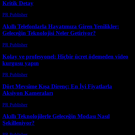
Kritik Detay
PR Publisher
-
Mart 23, 2026
Akıllı Telefonlarla Hayatımıza Giren Yenilikler:
Geleceğin Teknolojisi Neler Getiriyor?
PR Publisher
-
Mart 23, 2026
Kolay ve profesyonel: Hiçbir ücret ödemeden video
kurgusu yapın
PR Publisher
-
Mart 23, 2026
Dört Mevsime Kışa Direnç: En İyi Fiyatlarla
Aksiyon Kameraları
PR Publisher
-
Mart 23, 2026
Akıllı Teknolojilerle Geleceğin Modası Nasıl
Şekilleniyor?
PR Publisher
-
Mart 23, 2026