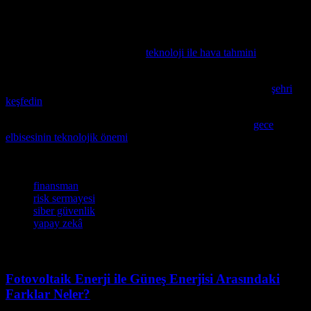
nedenle, şirketler, finansal durumlarına ve ihtiyaçlarına göre en
uygun seçeneği belirlemelidir.
Teknolojinin hava tahminlerinde nasıl devrim yaratacağına dair
detaylı bilgi edinmek isterseniz,
teknoloji ile hava tahmini
makalesini
mutlaka inceleyin.
Teknoloji ve yeniliklerle dolu Estokolm’un keşfedilmesi için
şehri
keşfedin
makalesini mutlaka okuyun.
Teknoloji ve günlük yaşamın kesiştiği noktalar arasında,
gece
elbisesinin teknolojik önemi
bir yanda şaşırtıcı bir diğer yanda
beklenmedik bir konu olarak ortaya çıkmaktadır.
Etiketler
finansman
risk sermayesi
siber güvenlik
yapay zekâ
Fotovoltaik Enerji ile Güneş Enerjisi Arasındaki
Farklar Neler?