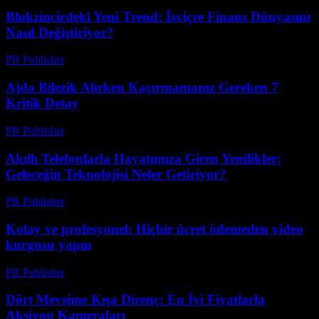
Blokzincirdeki Yeni Trend: İsviçre Finans Dünyasını
Nasıl Değiştiriyor?
PR Publisher
-
Mart 23, 2026
Ajda Bilezik Alırken Kaçırmamanız Gereken 7
Kritik Detay
PR Publisher
-
Mart 23, 2026
Akıllı Telefonlarla Hayatımıza Giren Yenilikler:
Geleceğin Teknolojisi Neler Getiriyor?
PR Publisher
-
Mart 23, 2026
Kolay ve profesyonel: Hiçbir ücret ödemeden video
kurgusu yapın
PR Publisher
-
Mart 23, 2026
Dört Mevsime Kışa Direnç: En İyi Fiyatlarla
Aksiyon Kameraları