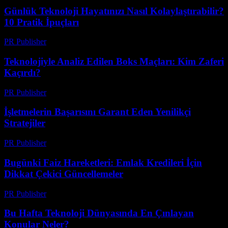
Günlük Teknoloji Hayatınızı Nasıl Kolaylaştırabilir?
10 Pratik İpuçları
PR Publisher
-
Mart 13, 2026
Teknolojiyle Analiz Edilen Boks Maçları: Kim Zaferi
Kaçırdı?
PR Publisher
-
Mart 13, 2026
İşletmelerin Başarısını Garant Eden Yenilikçi
Stratejiler
PR Publisher
-
Mart 13, 2026
Bugünki Faiz Hareketleri: Emlak Kredileri İçin
Dikkat Çekici Güncellemeler
PR Publisher
-
Mart 13, 2026
Bu Hafta Teknoloji Dünyasında En Çınlayan
Konular Neler?