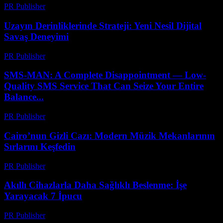
PR Publisher
-
Nisan 14, 2026
Uzayın Derinliklerinde Strateji: Yeni Nesil Dijital
Savaş Deneyimi
PR Publisher
-
Nisan 9, 2026
SMS-MAN: A Complete Disappointment — Low-
Quality SMS Service That Can Seize Your Entire
Balance...
PR Publisher
-
Mart 26, 2026
Cairo’nun Gizli Cazı: Modern Müzik Mekanlarının
Sırlarını Keşfedin
PR Publisher
-
Mart 23, 2026
Akıllı Cihazlarla Daha Sağlıklı Beslenme: İşe
Yarayacak 7 İpucu
PR Publisher
-
Mart 23, 2026