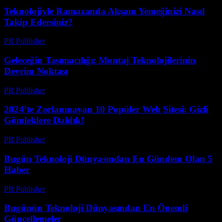
Teknolojiyle Ramazanda Akşam Yemeğinizi Nasıl
Takip Edersiniz?
PR Publisher
-
Mart 15, 2026
Geleceğin Taşımacılığı: Montaj Teknolojilerinin
Devrim Noktası
PR Publisher
-
Mart 14, 2026
2024’te Zorlanmayan 10 Popüler Web Sitesi: Gizli
Gömleklere Daldık!
PR Publisher
-
Mart 14, 2026
Bugün Teknoloji Dünyasından En Gündem Olan 5
Haber
PR Publisher
-
Mart 14, 2026
Bugünün Teknoloji Dünyasından En Önemli
Güncellemeler