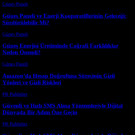
Güneş Paneli
-
Ağustos 8, 2026
Güneş Paneli ve Enerji Kooperatiflerinin Geleceği:
Sürdürülebilir Mi?
Güneş Paneli
-
Ağustos 8, 2026
Güneş Enerjisi Üretiminde Coğrafi Farklılıklar
Neden Önemli?
Güneş Paneli
-
Ağustos 7, 2026
Amazon’da Hesap Doğrultma Sürecinin Gizli
Yönleri ve Gizli Riskleri
PR Publisher
-
Ağustos 2, 2026
Güvenli ve Hızlı SMS Alma Yöntemleriyle Dijital
Dünyada Bir Adım Öne Geçin
PR Publisher
-
Temmuz 29, 2026