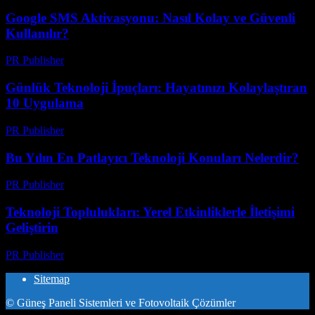
Google SMS Aktivasyonu: Nasıl Kolay ve Güvenli
Kullanılır?
PR Publisher
-
Mart 11, 2026
Günlük Teknoloji İpuçları: Hayatınızı Kolaylaştıran
10 Uygulama
PR Publisher
-
Mart 11, 2026
Bu Yılın En Patlayıcı Teknoloji Konuları Nelerdir?
PR Publisher
-
Mart 11, 2026
Teknoloji Toplulukları: Yerel Etkinliklerle İletişimi
Geliştirin
PR Publisher
-
Mart 11, 2026
Sitemap
© Güneş Paneli Sistemleri ve Fotovoltaik Çözümler