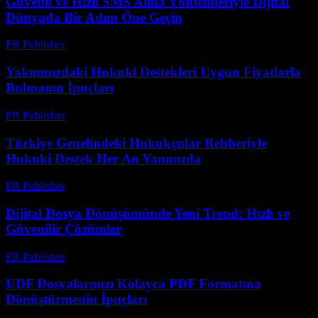
Güvenli ve Hızlı SMS Alma Yöntemleriyle Dijital
Dünyada Bir Adım Öne Geçin
PR Publisher
-
Temmuz 29, 2026
Yakınınızdaki Hukuki Destekleri Uygun Fiyatlarla
Bulmanın İpuçları
PR Publisher
-
Temmuz 7, 2026
Türkiye Genelindeki Hukukçular Rehberiyle
Hukuki Destek Her An Yanınızda
PR Publisher
-
Temmuz 7, 2026
Dijital Dosya Dönüşümünde Yeni Trend: Hızlı ve
Güvenilir Çözümler
PR Publisher
-
Mayıs 8, 2026
UDF Dosyalarınızı Kolayca PDF Formatına
Dönüştürmenin İpuçları