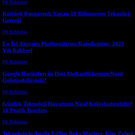
PR Publisher
-
Mart 14, 2026
Kültürü Rengarenk Yapan 10 Bilinmeyen Teknoloji
Gerçeği
PR Publisher
-
Mart 14, 2026
En İyi Alışveriş Platformlarını Karşılaştırın: 2023
Yılı Rehberi
PR Publisher
-
Mart 14, 2026
Google Haritaları ile Dini Alışkanlıklarınızı Nasıl
Geliştirebilirsiniz?
PR Publisher
-
Mart 13, 2026
Günlük Teknoloji Hayatınızı Nasıl Kolaylaştırabilir?
10 Pratik İpuçları
PR Publisher
-
Mart 13, 2026
Teknolojiyle Analiz Edilen Boks Maçları: Kim Zaferi