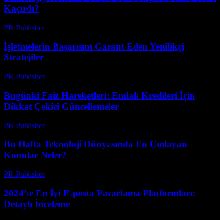
Kaçırdı?
PR Publisher
-
Mart 13, 2026
İşletmelerin Başarısını Garant Eden Yenilikçi
Stratejiler
PR Publisher
-
Mart 13, 2026
Bugünki Faiz Hareketleri: Emlak Kredileri İçin
Dikkat Çekici Güncellemeler
PR Publisher
-
Mart 13, 2026
Bu Hafta Teknoloji Dünyasında En Çınlayan
Konular Neler?
PR Publisher
-
Mart 13, 2026
2024’te En İyi E-posta Pazarlama Platformları:
Detaylı İnceleme