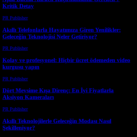
Kritik Detay
PR Publisher
-
Mart 23, 2026
Akıllı Telefonlarla Hayatımıza Giren Yenilikler:
Geleceğin Teknolojisi Neler Getiriyor?
PR Publisher
-
Mart 23, 2026
Kolay ve profesyonel: Hiçbir ücret ödemeden video
kurgusu yapın
PR Publisher
-
Mart 23, 2026
Dört Mevsime Kışa Direnç: En İyi Fiyatlarla
Aksiyon Kameraları
PR Publisher
-
Mart 23, 2026
Akıllı Teknolojilerle Geleceğin Modası Nasıl
Şekilleniyor?