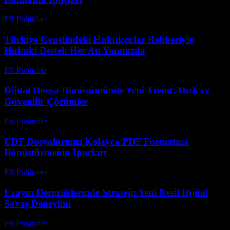
PR Publisher
-
Temmuz 7, 2026
Türkiye Genelindeki Hukukçular Rehberiyle
Hukuki Destek Her An Yanınızda
PR Publisher
-
Temmuz 7, 2026
Dijital Dosya Dönüşümünde Yeni Trend: Hızlı ve
Güvenilir Çözümler
PR Publisher
-
Mayıs 8, 2026
UDF Dosyalarınızı Kolayca PDF Formatına
Dönüştürmenin İpuçları
PR Publisher
-
Nisan 14, 2026
Uzayın Derinliklerinde Strateji: Yeni Nesil Dijital
Savaş Deneyimi
PR Publisher
-
Nisan 9, 2026