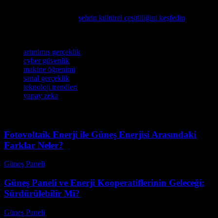
Düsseldorf’un kültürel zenginliği ve teknoloji dünyasının kesişim
noktalarına bir göz atın,
şehrin kültürel çeşitliliğini keşfedin
ve bu
alanlarda yer alan yenilikleri keşfedin.
Etiketler
artırılmış gerçeklik
cyber güvenlik
makine öğrenimi
sanal gerçeklik
teknoloji trendleri
yapay zeka
Fotovoltaik Enerji ile Güneş Enerjisi Arasındaki
Farklar Neler?
Güneş Paneli
-
Ağustos 8, 2026
Güneş Paneli ve Enerji Kooperatiflerinin Geleceği:
Sürdürülebilir Mi?
Güneş Paneli
-
Ağustos 8, 2026