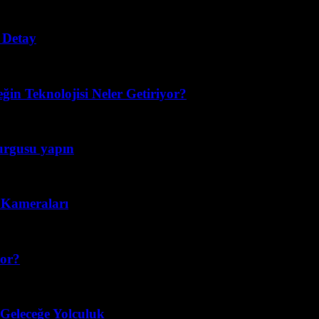
 Detay
eğin Teknolojisi Neler Getiriyor?
kurgusu yapın
n Kameraları
yor?
 Geleceğe Yolculuk