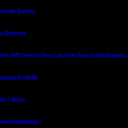
menin İpuçları
vaş Deneyimi
 SMS Service That Can Seize Your Entire Balance..
rlarını Keşfedin
cak 7 İpucu
asıl Değiştiriyor?