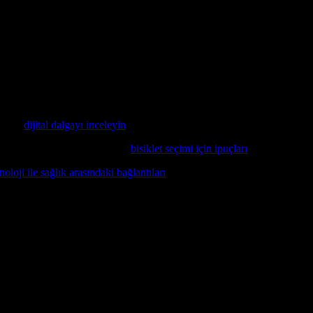
ı koruma sağlamak için kullanılan bir teknoloji alanıdır. Bu stratejiler, ş
 Bu stratejiler, banka, sağlık, eğitim ve diğer sektörlerde kullanılır.
r. Yeni buluşlar, yenilikler ve gelişmeler hayatımızı kolaylaştırmak ve 
ncelemiş ve bu yeniliklerin hayatımıza nasıl etkisi olduğunu analiz etm
acaktır.
seniz,
dijital dalgayı inceleyin
ve en son gelişmeleri öğrenin.
etaylı bilgi edinmek isterseniz,
bisiklet seçimi için ipuçları
makalesini ince
noloji ile sağlık arasındaki bağlantıları
incelemek için bu makaleyi oku