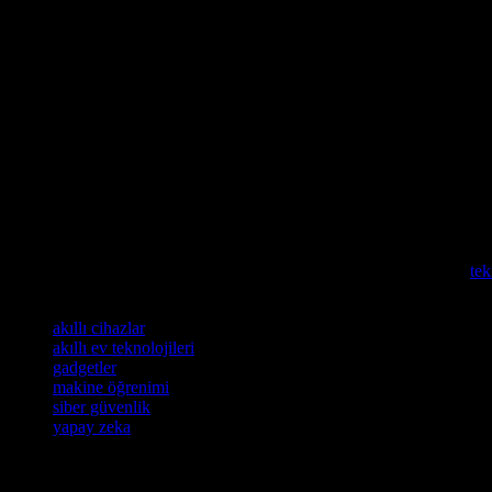
Siber güvenlik stratejileri, verilerin korunması ve siber saldırılara karş
stratejileri, verilerin korunması ve siber saldırılara karşı koruma sağlar.
Sonuç
Teknoloji dünyası her geçen gün daha da hızlı bir şekilde gelişmektedi
makale, son dönemde teknoloji alanında yaşanan en önemli gelişmeleri i
kolaylaştırmak ve dünyamızı değiştirmek için sürekli olarak ortaya çık
Teknoloji ile yelken sporunun birleşiminin detaylarını keşfetmek ister
Elektrikli bisikletlerin teknolojik gelişimleri ve avantajları hakkında d
Yaşam tarzınızın sağlığınıza nasıl etkilediğini keşfetmek isterseniz,
tek
Etiketler
akıllı cihazlar
akıllı ev teknolojileri
gadgetler
makine öğrenimi
siber güvenlik
yapay zeka