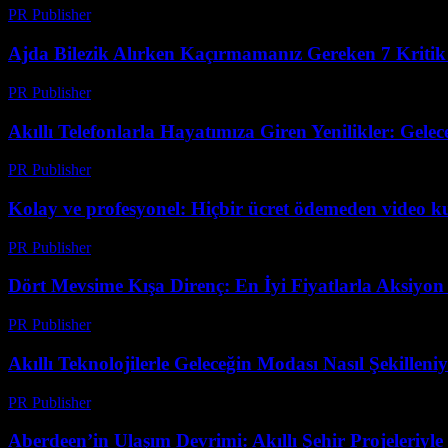
PR Publisher
-
Mart 23, 2026
Ajda Bilezik Alırken Kaçırmamanız Gereken 7 Kritik
PR Publisher
-
Mart 23, 2026
Akıllı Telefonlarla Hayatımıza Giren Yenilikler: Gelec
PR Publisher
-
Mart 23, 2026
Kolay ve profesyonel: Hiçbir ücret ödemeden video 
PR Publisher
-
Mart 23, 2026
Dört Mevsime Kışa Direnç: En İyi Fiyatlarla Aksiyo
PR Publisher
-
Mart 23, 2026
Akıllı Teknolojilerle Geleceğin Modası Nasıl Şekilleni
PR Publisher
-
Mart 23, 2026
Aberdeen’in Ulaşım Devrimi: Akıllı Şehir Projeleriyle