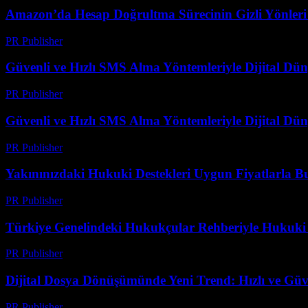
Amazon’da Hesap Doğrultma Sürecinin Gizli Yönleri v
PR Publisher
-
Ağustos 2, 2026
Güvenli ve Hızlı SMS Alma Yöntemleriyle Dijital D
PR Publisher
-
Temmuz 29, 2026
Güvenli ve Hızlı SMS Alma Yöntemleriyle Dijital D
PR Publisher
-
Temmuz 29, 2026
Yakınınızdaki Hukuki Destekleri Uygun Fiyatlarla B
PR Publisher
-
Temmuz 7, 2026
Türkiye Genelindeki Hukukçular Rehberiyle Hukuki
PR Publisher
-
Temmuz 7, 2026
Dijital Dosya Dönüşümünde Yeni Trend: Hızlı ve Güv
PR Publisher
-
Mayıs 8, 2026