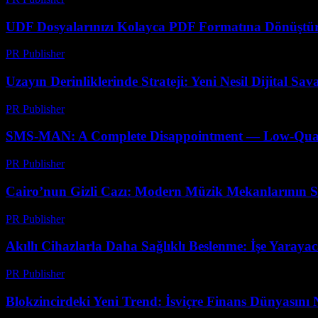
UDF Dosyalarınızı Kolayca PDF Formatına Dönüştür
PR Publisher
-
Nisan 14, 2026
Uzayın Derinliklerinde Strateji: Yeni Nesil Dijital Sa
PR Publisher
-
Nisan 9, 2026
SMS-MAN: A Complete Disappointment — Low-Quality
PR Publisher
-
Mart 26, 2026
Cairo’nun Gizli Cazı: Modern Müzik Mekanlarının Sı
PR Publisher
-
Mart 23, 2026
Akıllı Cihazlarla Daha Sağlıklı Beslenme: İşe Yaraya
PR Publisher
-
Mart 23, 2026
Blokzincirdeki Yeni Trend: İsviçre Finans Dünyasını N