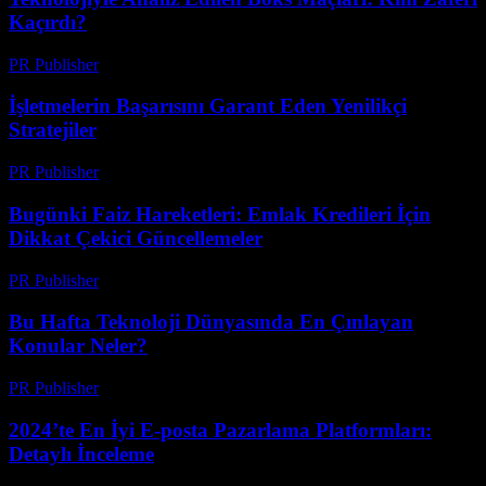
Kaçırdı?
PR Publisher
-
Mart 13, 2026
İşletmelerin Başarısını Garant Eden Yenilikçi
Stratejiler
PR Publisher
-
Mart 13, 2026
Bugünki Faiz Hareketleri: Emlak Kredileri İçin
Dikkat Çekici Güncellemeler
PR Publisher
-
Mart 13, 2026
Bu Hafta Teknoloji Dünyasında En Çınlayan
Konular Neler?
PR Publisher
-
Mart 13, 2026
2024’te En İyi E-posta Pazarlama Platformları:
Detaylı İnceleme