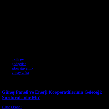
sistemleri, akıllı ev teknolojisiyle kontrol edilebilir. Bu teknoloji,
hayatınızı daha rahat ve daha güvenli hale getirmektedir.
Sonuç
Teknoloji, günümüzde hayatımızın her alanını etkileyen bir güç
haline gelmiştir. Yapay zeka, siber güvenlik ve gadgetler gibi
teknoloji yöntemleri, hayatımızı daha kolay ve daha verimli hale
getirmektedir. Bu alanlarda sürekli gelişmeler gerçekleşmektedir ve
bu gelişmeler, gelecekte daha fazla avantaj sağlayacaktır.
Etiketler
akıllı ev
gadgetler
siber güvenlik
yapay zeka
Güneş Paneli ve Enerji Kooperatiflerinin Geleceği:
Sürdürülebilir Mi?
Güneş Paneli
-
Ağustos 8, 2026