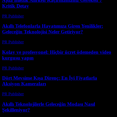
Ajda Bilezik Alırken Kaçırmamanız Gereken 7
Kritik Detay
PR Publisher
-
Mart 23, 2026
Akıllı Telefonlarla Hayatımıza Giren Yenilikler:
Geleceğin Teknolojisi Neler Getiriyor?
PR Publisher
-
Mart 23, 2026
Kolay ve profesyonel: Hiçbir ücret ödemeden video
kurgusu yapın
PR Publisher
-
Mart 23, 2026
Dört Mevsime Kışa Direnç: En İyi Fiyatlarla
Aksiyon Kameraları
PR Publisher
-
Mart 23, 2026
Akıllı Teknolojilerle Geleceğin Modası Nasıl
Şekilleniyor?