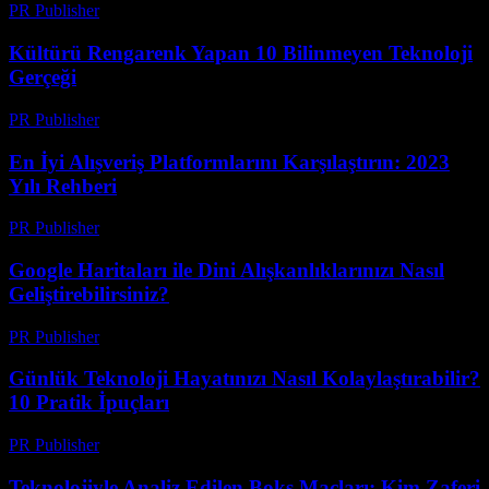
PR Publisher
-
Mart 14, 2026
Kültürü Rengarenk Yapan 10 Bilinmeyen Teknoloji
Gerçeği
PR Publisher
-
Mart 14, 2026
En İyi Alışveriş Platformlarını Karşılaştırın: 2023
Yılı Rehberi
PR Publisher
-
Mart 14, 2026
Google Haritaları ile Dini Alışkanlıklarınızı Nasıl
Geliştirebilirsiniz?
PR Publisher
-
Mart 13, 2026
Günlük Teknoloji Hayatınızı Nasıl Kolaylaştırabilir?
10 Pratik İpuçları
PR Publisher
-
Mart 13, 2026
Teknolojiyle Analiz Edilen Boks Maçları: Kim Zaferi