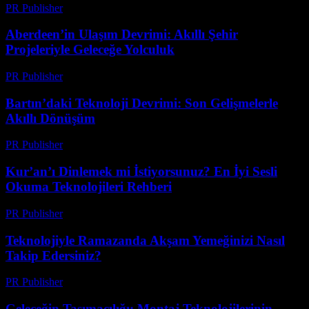
PR Publisher
-
Mart 23, 2026
Aberdeen’in Ulaşım Devrimi: Akıllı Şehir
Projeleriyle Geleceğe Yolculuk
PR Publisher
-
Mart 22, 2026
Bartın’daki Teknoloji Devrimi: Son Gelişmelerle
Akıllı Dönüşüm
PR Publisher
-
Mart 22, 2026
Kur’an’ı Dinlemek mi İstiyorsunuz? En İyi Sesli
Okuma Teknolojileri Rehberi
PR Publisher
-
Mart 22, 2026
Teknolojiyle Ramazanda Akşam Yemeğinizi Nasıl
Takip Edersiniz?
PR Publisher
-
Mart 15, 2026
Geleceğin Taşımacılığı: Montaj Teknolojilerinin