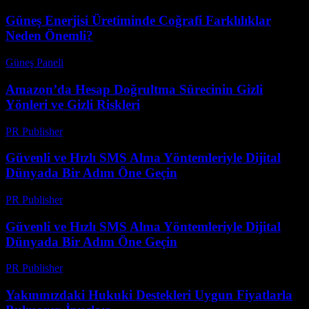
Güneş Enerjisi Üretiminde Coğrafi Farklılıklar
Neden Önemli?
Güneş Paneli
-
Ağustos 7, 2026
Amazon’da Hesap Doğrultma Sürecinin Gizli
Yönleri ve Gizli Riskleri
PR Publisher
-
Ağustos 2, 2026
Güvenli ve Hızlı SMS Alma Yöntemleriyle Dijital
Dünyada Bir Adım Öne Geçin
PR Publisher
-
Temmuz 29, 2026
Güvenli ve Hızlı SMS Alma Yöntemleriyle Dijital
Dünyada Bir Adım Öne Geçin
PR Publisher
-
Temmuz 29, 2026
Yakınınızdaki Hukuki Destekleri Uygun Fiyatlarla