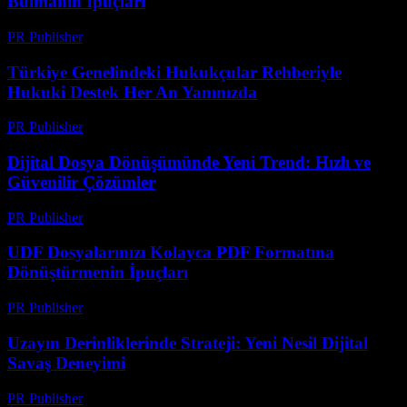
Bulmanın İpuçları
PR Publisher
-
Temmuz 7, 2026
Türkiye Genelindeki Hukukçular Rehberiyle
Hukuki Destek Her An Yanınızda
PR Publisher
-
Temmuz 7, 2026
Dijital Dosya Dönüşümünde Yeni Trend: Hızlı ve
Güvenilir Çözümler
PR Publisher
-
Mayıs 8, 2026
UDF Dosyalarınızı Kolayca PDF Formatına
Dönüştürmenin İpuçları
PR Publisher
-
Nisan 14, 2026
Uzayın Derinliklerinde Strateji: Yeni Nesil Dijital
Savaş Deneyimi
PR Publisher
-
Nisan 9, 2026