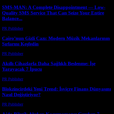
SMS-MAN: A Complete Disappointment — Low-
Quality SMS Service That Can Seize Your Entire
Balance...
PR Publisher
-
Mart 26, 2026
Cairo’nun Gizli Cazı: Modern Müzik Mekanlarının
Sırlarını Keşfedin
PR Publisher
-
Mart 23, 2026
Akıllı Cihazlarla Daha Sağlıklı Beslenme: İşe
Yarayacak 7 İpucu
PR Publisher
-
Mart 23, 2026
Blokzincirdeki Yeni Trend: İsviçre Finans Dünyasını
Nasıl Değiştiriyor?
PR Publisher
-
Mart 23, 2026