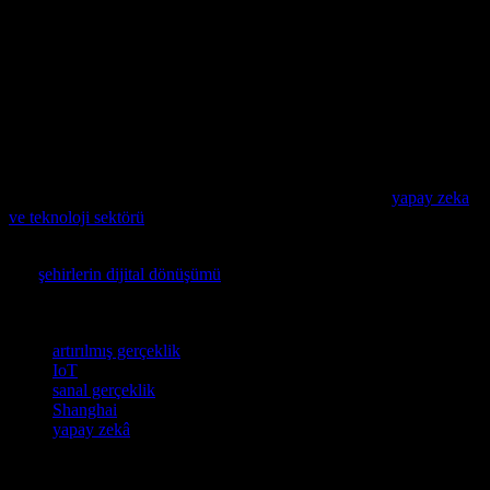
Yeni nesil teknolojiler, eğitimde devrim yapmaktadır. Sanal
gerçeklik, artırılmış gerçeklik, yapay zekâ ve IoT teknolojileri,
öğrencilerin öğrenme deneyimini zenginleştirmektedir.
Shanghai’daki eğitim yenilikleri, bu teknolojilerin kullanımında
öncü bir rol oynamaktadır. Eğitimde yeni teknolojilerin kullanımı,
öğrencilerin öğrenme deneyimini daha etkili hale getirerek, daha iyi
bir eğitim kalitesine ulaşmak için önemli adımlar atmaktadır.
Yeni teknolojik gelişmeler konusunda ilginizi çekebilir:
yapay zeka
ve teknoloji sektörü
.
Akıllı şehirlerin teknolojiyle nasıl birleştiğini keşfetmek isteyenler
için
şehirlerin dijital dönüşümü
konusunu inceleyen bu makaleyi
mutlaka okumanız önerilir.
Etiketler
artırılmış gerçeklik
IoT
sanal gerçeklik
Shanghai
yapay zekâ