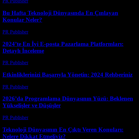
PR Publisher
-
Mart 13, 2026
Bu Hafta Teknoloji Dünyasında En Çınlayan
Konular Neler?
PR Publisher
-
Mart 13, 2026
2024’te En İyi E-posta Pazarlama Platformları:
Detaylı İnceleme
PR Publisher
-
Mart 12, 2026
Etkinliklerinizi Başarıyla Yönetin: 2024 Rehberiniz
PR Publisher
-
Mart 12, 2026
2026’da Programlama Dünyasının Yüzü: Beklenen
Yükselişler ve Düşüşler
PR Publisher
-
Mart 12, 2026
Teknoloji Dünyasının En Çıktı Veren Konuları:
Nelere Dikkat Etmeliyiz?