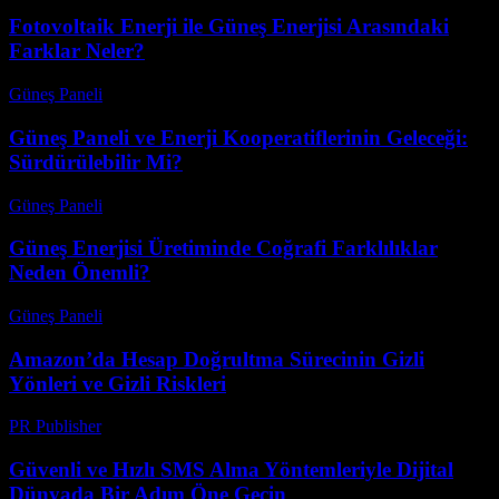
Fotovoltaik Enerji ile Güneş Enerjisi Arasındaki
Farklar Neler?
Güneş Paneli
-
Ağustos 8, 2026
Güneş Paneli ve Enerji Kooperatiflerinin Geleceği:
Sürdürülebilir Mi?
Güneş Paneli
-
Ağustos 8, 2026
Güneş Enerjisi Üretiminde Coğrafi Farklılıklar
Neden Önemli?
Güneş Paneli
-
Ağustos 7, 2026
Amazon’da Hesap Doğrultma Sürecinin Gizli
Yönleri ve Gizli Riskleri
PR Publisher
-
Ağustos 2, 2026
Güvenli ve Hızlı SMS Alma Yöntemleriyle Dijital
Dünyada Bir Adım Öne Geçin