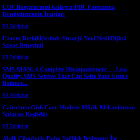
UDF Dosyalarınızı Kolayca PDF Formatına
Dönüştürmenin İpuçları
PR Publisher
-
Nisan 14, 2026
Uzayın Derinliklerinde Strateji: Yeni Nesil Dijital
Savaş Deneyimi
PR Publisher
-
Nisan 9, 2026
SMS-MAN: A Complete Disappointment — Low-
Quality SMS Service That Can Seize Your Entire
Balance...
PR Publisher
-
Mart 26, 2026
Cairo’nun Gizli Cazı: Modern Müzik Mekanlarının
Sırlarını Keşfedin
PR Publisher
-
Mart 23, 2026
Akıllı Cihazlarla Daha Sağlıklı Beslenme: İşe