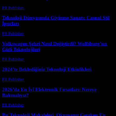
PR Publisher
-
Mart 12, 2026
Teknoloji Dünyasında Giyinme Sanatı: Casual Stil
İpucları
PR Publisher
-
Mart 12, 2026
Volkswagen Şehri Nasıl Değiştirdi? Wolfsburg’un
Gizli Teknolojileri
PR Publisher
-
Mart 12, 2026
2024’te Beklediğiniz Teknoloji Etkinlikleri
PR Publisher
-
Mart 12, 2026
2026’da En İyi Elektronik Fırsatları: Nereye
Bakmalıyız?
PR Publisher
-
Mart 11, 2026
Bu Teknoloji Makaleleri, Okumanız Gereken En