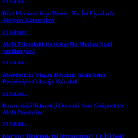
PR Publisher
-
Mart 23, 2026
Dört Mevsime Kışa Direnç: En İyi Fiyatlarla
Aksiyon Kameraları
PR Publisher
-
Mart 23, 2026
Akıllı Teknolojilerle Geleceğin Modası Nasıl
Şekilleniyor?
PR Publisher
-
Mart 23, 2026
Aberdeen’in Ulaşım Devrimi: Akıllı Şehir
Projeleriyle Geleceğe Yolculuk
PR Publisher
-
Mart 22, 2026
Bartın’daki Teknoloji Devrimi: Son Gelişmelerle
Akıllı Dönüşüm
PR Publisher
-
Mart 22, 2026
Kur’an’ı Dinlemek mi İstiyorsunuz? En İyi Sesli