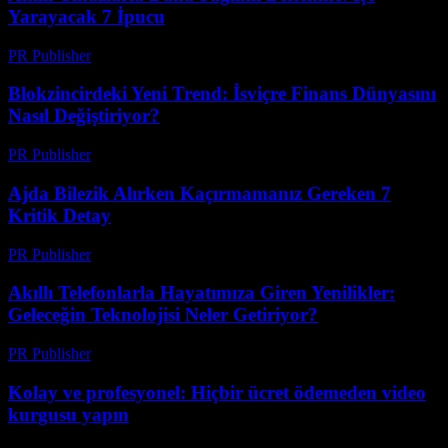
Yarayacak 7 İpucu
PR Publisher
-
Mart 23, 2026
Blokzincirdeki Yeni Trend: İsviçre Finans Dünyasını
Nasıl Değiştiriyor?
PR Publisher
-
Mart 23, 2026
Ajda Bilezik Alırken Kaçırmamanız Gereken 7
Kritik Detay
PR Publisher
-
Mart 23, 2026
Akıllı Telefonlarla Hayatımıza Giren Yenilikler:
Geleceğin Teknolojisi Neler Getiriyor?
PR Publisher
-
Mart 23, 2026
Kolay ve profesyonel: Hiçbir ücret ödemeden video
kurgusu yapın