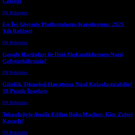
Gerçeği
PR Publisher
-
Mart 14, 2026
En İyi Alışveriş Platformlarını Karşılaştırın: 2023
Yılı Rehberi
PR Publisher
-
Mart 14, 2026
Google Haritaları ile Dini Alışkanlıklarınızı Nasıl
Geliştirebilirsiniz?
PR Publisher
-
Mart 13, 2026
Günlük Teknoloji Hayatınızı Nasıl Kolaylaştırabilir?
10 Pratik İpuçları
PR Publisher
-
Mart 13, 2026
Teknolojiyle Analiz Edilen Boks Maçları: Kim Zaferi
Kaçırdı?
PR Publisher
-
Mart 13, 2026