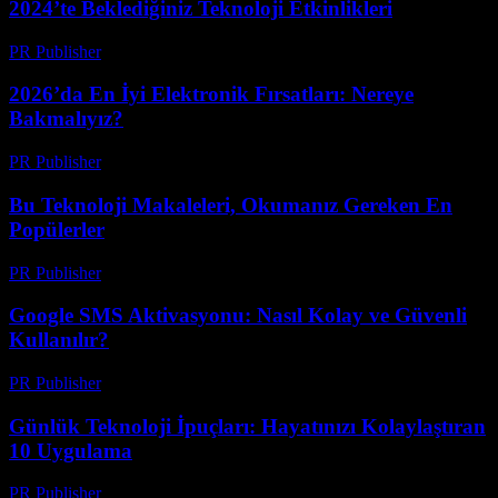
2024’te Beklediğiniz Teknoloji Etkinlikleri
PR Publisher
-
Mart 12, 2026
2026’da En İyi Elektronik Fırsatları: Nereye
Bakmalıyız?
PR Publisher
-
Mart 11, 2026
Bu Teknoloji Makaleleri, Okumanız Gereken En
Popülerler
PR Publisher
-
Mart 11, 2026
Google SMS Aktivasyonu: Nasıl Kolay ve Güvenli
Kullanılır?
PR Publisher
-
Mart 11, 2026
Günlük Teknoloji İpuçları: Hayatınızı Kolaylaştıran
10 Uygulama
PR Publisher
-
Mart 11, 2026