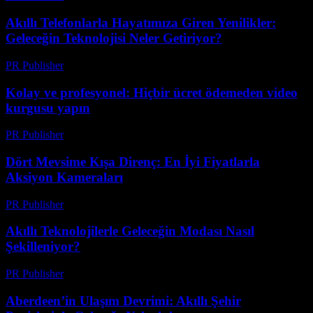
Akıllı Telefonlarla Hayatımıza Giren Yenilikler:
Geleceğin Teknolojisi Neler Getiriyor?
PR Publisher
-
Mart 23, 2026
Kolay ve profesyonel: Hiçbir ücret ödemeden video
kurgusu yapın
PR Publisher
-
Mart 23, 2026
Dört Mevsime Kışa Direnç: En İyi Fiyatlarla
Aksiyon Kameraları
PR Publisher
-
Mart 23, 2026
Akıllı Teknolojilerle Geleceğin Modası Nasıl
Şekilleniyor?
PR Publisher
-
Mart 23, 2026
Aberdeen’in Ulaşım Devrimi: Akıllı Şehir