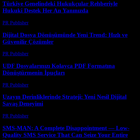
Türkiye Genelindeki Hukukçular Rehberiyle
Hukuki Destek Her An Yanınızda
PR Publisher
-
Temmuz 7, 2026
Dijital Dosya Dönüşümünde Yeni Trend: Hızlı ve
Güvenilir Çözümler
PR Publisher
-
Mayıs 8, 2026
UDF Dosyalarınızı Kolayca PDF Formatına
Dönüştürmenin İpuçları
PR Publisher
-
Nisan 14, 2026
Uzayın Derinliklerinde Strateji: Yeni Nesil Dijital
Savaş Deneyimi
PR Publisher
-
Nisan 9, 2026
SMS-MAN: A Complete Disappointment — Low-
Quality SMS Service That Can Seize Your Entire