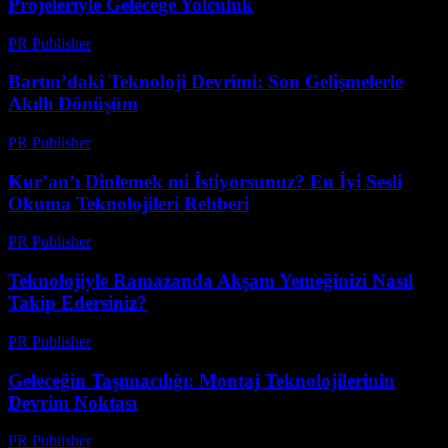
Projeleriyle Geleceğe Yolculuk
PR Publisher
-
Mart 22, 2026
Bartın’daki Teknoloji Devrimi: Son Gelişmelerle
Akıllı Dönüşüm
PR Publisher
-
Mart 22, 2026
Kur’an’ı Dinlemek mi İstiyorsunuz? En İyi Sesli
Okuma Teknolojileri Rehberi
PR Publisher
-
Mart 22, 2026
Teknolojiyle Ramazanda Akşam Yemeğinizi Nasıl
Takip Edersiniz?
PR Publisher
-
Mart 15, 2026
Geleceğin Taşımacılığı: Montaj Teknolojilerinin
Devrim Noktası
PR Publisher
-
Mart 14, 2026