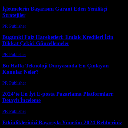
İşletmelerin Başarısını Garant Eden Yenilikçi
Stratejiler
PR Publisher
-
Mart 13, 2026
Bugünki Faiz Hareketleri: Emlak Kredileri İçin
Dikkat Çekici Güncellemeler
PR Publisher
-
Mart 13, 2026
Bu Hafta Teknoloji Dünyasında En Çınlayan
Konular Neler?
PR Publisher
-
Mart 13, 2026
2024’te En İyi E-posta Pazarlama Platformları:
Detaylı İnceleme
PR Publisher
-
Mart 12, 2026
Etkinliklerinizi Başarıyla Yönetin: 2024 Rehberiniz