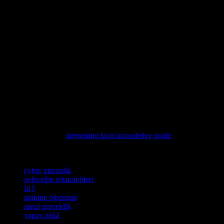
alanlarda kullanımı bulunmaktadır. Cyber güvenlik, günümüzde her
zaman artan bir önem arz eden bir teknolojidir. Örneğin, bankalar,
cyber güvenlik teknolojisi kullanılarak müşteri verilerini korurlar ve
bu sayede finansal işlemlerin güvenliği sağlanır.
Sonuç
Geleceğin teknolojileri, günümüzde her alanında hızla gelişen bir
sektördür. Bu teknolojiler, günlük hayatımızdan iş dünyasına kadar
her şeyi değiştirmektedir. Sanal gerçeklik, yapay zekâ, internet of
things (IoT) ve cyber güvenlik gibi teknolojiler, gelecekteki
hayatımızdaki önemli bir yer tutacaktır. Bu teknolojilerin gelişmesi,
hayatımızdaki birçok işlemi kolaylaştıracak ve yeni fırsatlar
yaratacaktır. Geleceğin teknolojileri hakkında daha fazla bilgi
edinmek isterseniz,
interesting facts knowledge guide
sitesini ziyaret
edebilirsiniz.
Etiketler
cyber güvenlik
geleceğin teknolojileri
IoT
makine öğrenimi
sanal gerçeklik
yapay zekâ