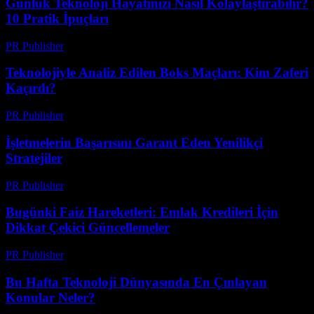
Günlük Teknoloji Hayatınızı Nasıl Kolaylaştırabilir?
10 Pratik İpuçları
PR Publisher
-
Mart 13, 2026
Teknolojiyle Analiz Edilen Boks Maçları: Kim Zaferi
Kaçırdı?
PR Publisher
-
Mart 13, 2026
İşletmelerin Başarısını Garant Eden Yenilikçi
Stratejiler
PR Publisher
-
Mart 13, 2026
Bugünki Faiz Hareketleri: Emlak Kredileri İçin
Dikkat Çekici Güncellemeler
PR Publisher
-
Mart 13, 2026
Bu Hafta Teknoloji Dünyasında En Çınlayan
Konular Neler?