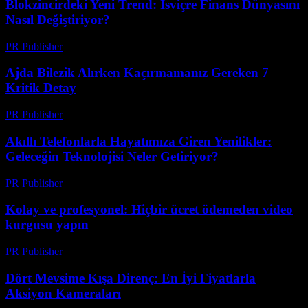
Blokzincirdeki Yeni Trend: İsviçre Finans Dünyasını
Nasıl Değiştiriyor?
PR Publisher
-
Mart 23, 2026
Ajda Bilezik Alırken Kaçırmamanız Gereken 7
Kritik Detay
PR Publisher
-
Mart 23, 2026
Akıllı Telefonlarla Hayatımıza Giren Yenilikler:
Geleceğin Teknolojisi Neler Getiriyor?
PR Publisher
-
Mart 23, 2026
Kolay ve profesyonel: Hiçbir ücret ödemeden video
kurgusu yapın
PR Publisher
-
Mart 23, 2026
Dört Mevsime Kışa Direnç: En İyi Fiyatlarla
Aksiyon Kameraları