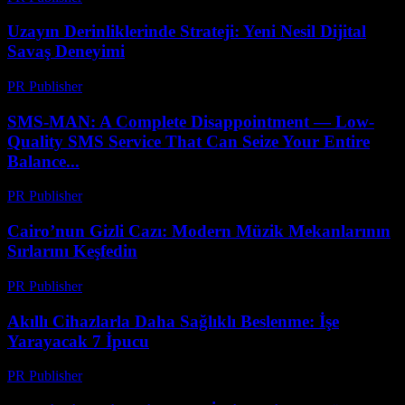
Uzayın Derinliklerinde Strateji: Yeni Nesil Dijital
Savaş Deneyimi
PR Publisher
-
Nisan 9, 2026
SMS-MAN: A Complete Disappointment — Low-
Quality SMS Service That Can Seize Your Entire
Balance...
PR Publisher
-
Mart 26, 2026
Cairo’nun Gizli Cazı: Modern Müzik Mekanlarının
Sırlarını Keşfedin
PR Publisher
-
Mart 23, 2026
Akıllı Cihazlarla Daha Sağlıklı Beslenme: İşe
Yarayacak 7 İpucu
PR Publisher
-
Mart 23, 2026