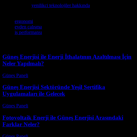
incelemek için
yenilikçi teknolojiler hakkında
okumayı öneririz.
Etiketler
ergonomi
evden çalışma
iş performansı
Güneş Enerjisi ile Enerji İthalatının Azaltılması İçin
Neler Yapılmalı?
Güneş Paneli
-
Ağustos 9, 2026
Güneş Enerjisi Sektöründe Yeşil Sertifika
Uygulamaları ile Gelecek
Güneş Paneli
-
Ağustos 9, 2026
Fotovoltaik Enerji ile Güneş Enerjisi Arasındaki
Farklar Neler?
Güneş Paneli
-
Ağustos 8, 2026