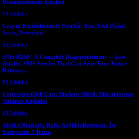
Dönüştürmenin İpuçları
PR Publisher
-
Nisan 14, 2026
Uzayın Derinliklerinde Strateji: Yeni Nesil Dijital
Savaş Deneyimi
PR Publisher
-
Nisan 9, 2026
SMS-MAN: A Complete Disappointment — Low-
Quality SMS Service That Can Seize Your Entire
Balance...
PR Publisher
-
Mart 26, 2026
Cairo’nun Gizli Cazı: Modern Müzik Mekanlarının
Sırlarını Keşfedin
PR Publisher
-
Mart 23, 2026
Akıllı Cihazlarla Daha Sağlıklı Beslenme: İşe
Yarayacak 7 İpucu