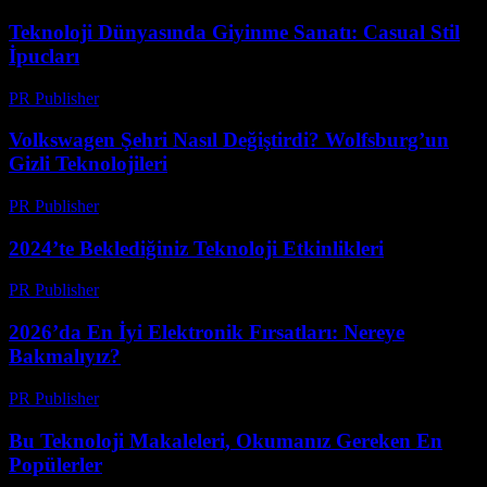
Teknoloji Dünyasında Giyinme Sanatı: Casual Stil
İpucları
PR Publisher
-
Mart 12, 2026
Volkswagen Şehri Nasıl Değiştirdi? Wolfsburg’un
Gizli Teknolojileri
PR Publisher
-
Mart 12, 2026
2024’te Beklediğiniz Teknoloji Etkinlikleri
PR Publisher
-
Mart 12, 2026
2026’da En İyi Elektronik Fırsatları: Nereye
Bakmalıyız?
PR Publisher
-
Mart 11, 2026
Bu Teknoloji Makaleleri, Okumanız Gereken En
Popülerler