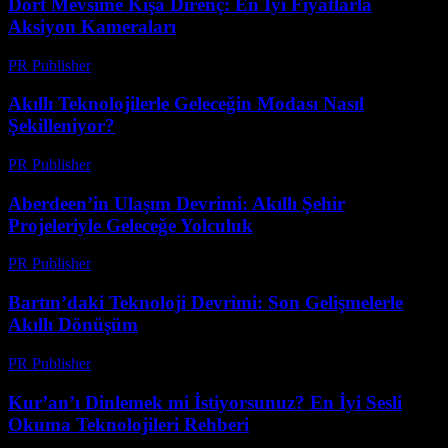
Dört Mevsime Kışa Direnç: En İyi Fiyatlarla
Aksiyon Kameraları
PR Publisher
-
Mart 23, 2026
Akıllı Teknolojilerle Geleceğin Modası Nasıl
Şekilleniyor?
PR Publisher
-
Mart 23, 2026
Aberdeen’in Ulaşım Devrimi: Akıllı Şehir
Projeleriyle Geleceğe Yolculuk
PR Publisher
-
Mart 22, 2026
Bartın’daki Teknoloji Devrimi: Son Gelişmelerle
Akıllı Dönüşüm
PR Publisher
-
Mart 22, 2026
Kur’an’ı Dinlemek mi İstiyorsunuz? En İyi Sesli
Okuma Teknolojileri Rehberi