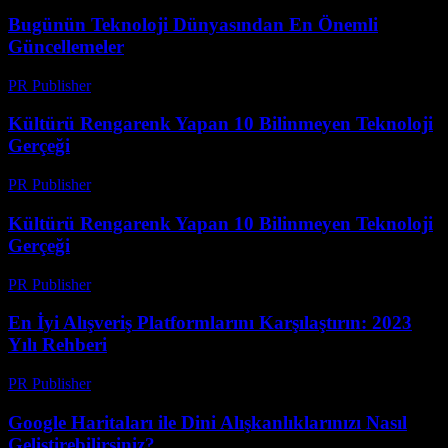
Bugünün Teknoloji Dünyasından En Önemli
Güncellemeler
PR Publisher
-
Mart 14, 2026
Kültürü Rengarenk Yapan 10 Bilinmeyen Teknoloji
Gerçeği
PR Publisher
-
Mart 14, 2026
Kültürü Rengarenk Yapan 10 Bilinmeyen Teknoloji
Gerçeği
PR Publisher
-
Mart 14, 2026
En İyi Alışveriş Platformlarını Karşılaştırın: 2023
Yılı Rehberi
PR Publisher
-
Mart 14, 2026
Google Haritaları ile Dini Alışkanlıklarınızı Nasıl
Geliştirebilirsiniz?