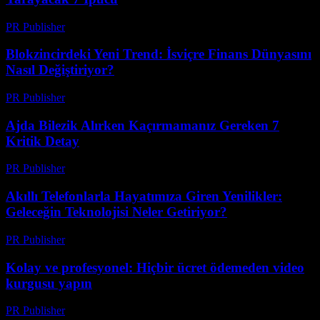
PR Publisher
-
Mart 23, 2026
Blokzincirdeki Yeni Trend: İsviçre Finans Dünyasını
Nasıl Değiştiriyor?
PR Publisher
-
Mart 23, 2026
Ajda Bilezik Alırken Kaçırmamanız Gereken 7
Kritik Detay
PR Publisher
-
Mart 23, 2026
Akıllı Telefonlarla Hayatımıza Giren Yenilikler:
Geleceğin Teknolojisi Neler Getiriyor?
PR Publisher
-
Mart 23, 2026
Kolay ve profesyonel: Hiçbir ücret ödemeden video
kurgusu yapın
PR Publisher
-
Mart 23, 2026