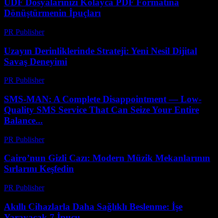
UDF Dosyalarınızı Kolayca PDF Formatına
Dönüştürmenin İpuçları
PR Publisher
-
Nisan 14, 2026
Uzayın Derinliklerinde Strateji: Yeni Nesil Dijital
Savaş Deneyimi
PR Publisher
-
Nisan 9, 2026
SMS-MAN: A Complete Disappointment — Low-
Quality SMS Service That Can Seize Your Entire
Balance...
PR Publisher
-
Mart 26, 2026
Cairo’nun Gizli Cazı: Modern Müzik Mekanlarının
Sırlarını Keşfedin
PR Publisher
-
Mart 23, 2026
Akıllı Cihazlarla Daha Sağlıklı Beslenme: İşe
Yarayacak 7 İpucu