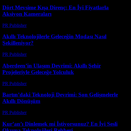
Dört Mevsime Kışa Direnç: En İyi Fiyatlarla
Aksiyon Kameraları
PR Publisher
-
Mart 23, 2026
Akıllı Teknolojilerle Geleceğin Modası Nasıl
Şekilleniyor?
PR Publisher
-
Mart 23, 2026
Aberdeen’in Ulaşım Devrimi: Akıllı Şehir
Projeleriyle Geleceğe Yolculuk
PR Publisher
-
Mart 22, 2026
Bartın’daki Teknoloji Devrimi: Son Gelişmelerle
Akıllı Dönüşüm
PR Publisher
-
Mart 22, 2026
Kur’an’ı Dinlemek mi İstiyorsunuz? En İyi Sesli
Okuma Teknolojileri Rehberi