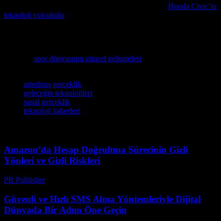
Araç teknolojilerinin gelişimini keşfetmek isterseniz,
Honda Civic’in
teknoloji yolculuğu
makalesini mutlaka inceleyin, burada en son
araç teknolojilerinin geliştirmelerini ve geleceğin araba
teknolojilerini keşfedin.
Teknoloji severleri için en son spor haberlerini ve derin analizlerini
keşfedin:
spor dünyasının güncel gelişmeleri
.
Etiketler
artırılmış gerçeklik
geleceğin teknolojileri
sanal gerçeklik
teknoloji haberleri
Amazon’da Hesap Doğrultma Sürecinin Gizli
Yönleri ve Gizli Riskleri
PR Publisher
-
Ağustos 2, 2026
Güvenli ve Hızlı SMS Alma Yöntemleriyle Dijital
Dünyada Bir Adım Öne Geçin