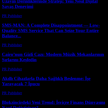
Uzayın Derinliklerinde Strateji: Yeni Nesil Dijital
Savaş Deneyimi
PR Publisher
-
Nisan 9, 2026
SMS-MAN: A Complete Disappointment — Low-
Quality SMS Service That Can Seize Your Entire
Balance...
PR Publisher
-
Mart 26, 2026
Cairo’nun Gizli Cazı: Modern Müzik Mekanlarının
Sırlarını Keşfedin
PR Publisher
-
Mart 23, 2026
Akıllı Cihazlarla Daha Sağlıklı Beslenme: İşe
Yarayacak 7 İpucu
PR Publisher
-
Mart 23, 2026
Blokzincirdeki Yeni Trend: İsviçre Finans Dünyasını
Nasıl Değiştiriyor?