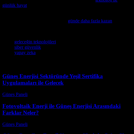
günlük hayat
makalemizi mutlaka okumanızı öneririz.
Teknolojiyle dolu günlük hayatımızda dikkatli yaşamı uygulayarak
daha verimli olabiliriz. Bu konuda
günde daha fazla kazan
makalemizi mutlaka okuyun.
Etiketler
geleceğin teknolojileri
siber güvenlik
yapay zeka
Güneş Enerjisi Sektöründe Yeşil Sertifika
Uygulamaları ile Gelecek
Güneş Paneli
-
Ağustos 9, 2026
Fotovoltaik Enerji ile Güneş Enerjisi Arasındaki
Farklar Neler?
Güneş Paneli
-
Ağustos 8, 2026