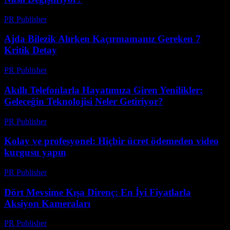
PR Publisher
-
Mart 23, 2026
Ajda Bilezik Alırken Kaçırmamanız Gereken 7
Kritik Detay
PR Publisher
-
Mart 23, 2026
Akıllı Telefonlarla Hayatımıza Giren Yenilikler:
Geleceğin Teknolojisi Neler Getiriyor?
PR Publisher
-
Mart 23, 2026
Kolay ve profesyonel: Hiçbir ücret ödemeden video
kurgusu yapın
PR Publisher
-
Mart 23, 2026
Dört Mevsime Kışa Direnç: En İyi Fiyatlarla
Aksiyon Kameraları
PR Publisher
-
Mart 23, 2026