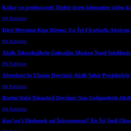
Kolay ve profesyonel: Hiçbir ücret ödemeden video 
PR Publisher
-
Mart 23, 2026
Dört Mevsime Kışa Direnç: En İyi Fiyatlarla Aksiyo
PR Publisher
-
Mart 23, 2026
Akıllı Teknolojilerle Geleceğin Modası Nasıl Şekilleni
PR Publisher
-
Mart 23, 2026
Aberdeen’in Ulaşım Devrimi: Akıllı Şehir Projeleriyle
PR Publisher
-
Mart 22, 2026
Bartın’daki Teknoloji Devrimi: Son Gelişmelerle Akı
PR Publisher
-
Mart 22, 2026
Kur’an’ı Dinlemek mi İstiyorsunuz? En İyi Sesli Oku