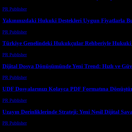
PR Publisher
-
Temmuz 29, 2026
Yakınınızdaki Hukuki Destekleri Uygun Fiyatlarla B
PR Publisher
-
Temmuz 7, 2026
Türkiye Genelindeki Hukukçular Rehberiyle Hukuki
PR Publisher
-
Temmuz 7, 2026
Dijital Dosya Dönüşümünde Yeni Trend: Hızlı ve Güv
PR Publisher
-
Mayıs 8, 2026
UDF Dosyalarınızı Kolayca PDF Formatına Dönüştür
PR Publisher
-
Nisan 14, 2026
Uzayın Derinliklerinde Strateji: Yeni Nesil Dijital Sa
PR Publisher
-
Nisan 9, 2026