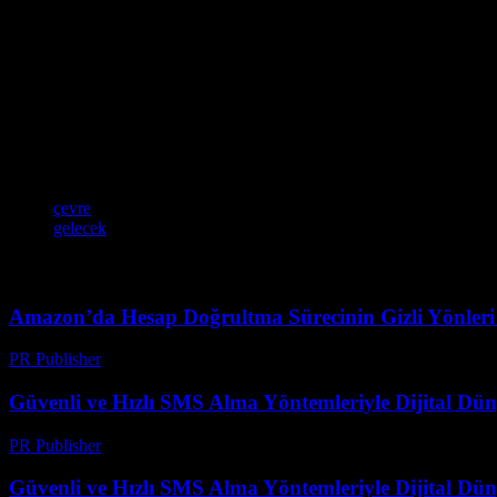
Güneş enerjisi teknolojisi, birçok alanlarda kullanılır. İlk olarak, evler
uzay teknolojilerinde kullanılır. Son olarak, su arıtma ve temizleme ala
Güneş Enerjisi Teknolojisinin Gelecekteki Potansiyeli
Güneş enerjisi teknolojisinin gelecekteki potansiyeli çok yüksekdir. Y
teknolojilerinde gelişmeler, bu enerjinin daha geniş bir kitle tarafında
Etiketler
çevre
gelecek
Amazon’da Hesap Doğrultma Sürecinin Gizli Yönleri v
PR Publisher
-
Ağustos 2, 2026
Güvenli ve Hızlı SMS Alma Yöntemleriyle Dijital D
PR Publisher
-
Temmuz 29, 2026
Güvenli ve Hızlı SMS Alma Yöntemleriyle Dijital D