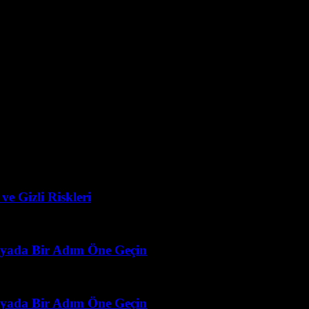
 ve iş yerleri için kullanılır. İkinci olarak, tarım ve sulama alanlarında 
nlarında kullanılır.
eni gelişmeler ve yenilikler, bu teknolojinin daha verimli ve ucuz hale 
n kullanılmasını sağlayacaktır. Gelecekte, güneş enerjisi teknolojisi, düny
e Gizli Riskleri
ünyada Bir Adım Öne Geçin
ünyada Bir Adım Öne Geçin