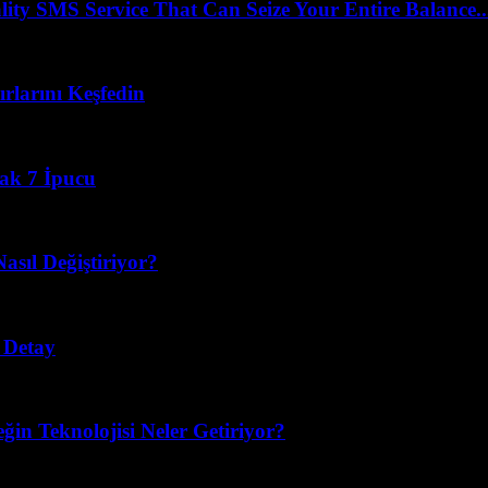
 SMS Service That Can Seize Your Entire Balance..
rlarını Keşfedin
cak 7 İpucu
asıl Değiştiriyor?
 Detay
eğin Teknolojisi Neler Getiriyor?