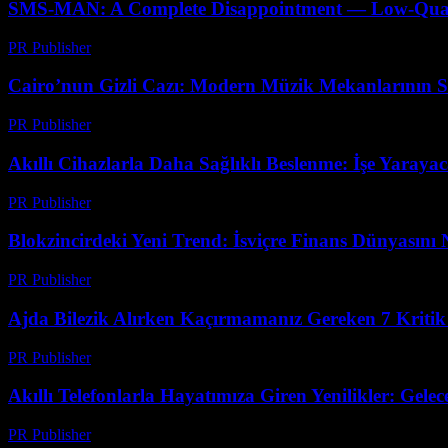
SMS-MAN: A Complete Disappointment — Low-Quality
PR Publisher
-
Mart 26, 2026
Cairo’nun Gizli Cazı: Modern Müzik Mekanlarının Sı
PR Publisher
-
Mart 23, 2026
Akıllı Cihazlarla Daha Sağlıklı Beslenme: İşe Yaraya
PR Publisher
-
Mart 23, 2026
Blokzincirdeki Yeni Trend: İsviçre Finans Dünyasını N
PR Publisher
-
Mart 23, 2026
Ajda Bilezik Alırken Kaçırmamanız Gereken 7 Kritik
PR Publisher
-
Mart 23, 2026
Akıllı Telefonlarla Hayatımıza Giren Yenilikler: Gelec
PR Publisher
-
Mart 23, 2026