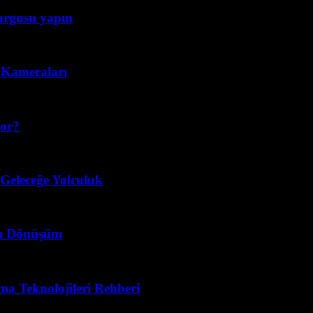
kurgusu yapın
n Kameraları
yor?
 Geleceğe Yolculuk
llı Dönüşüm
ma Teknolojileri Rehberi