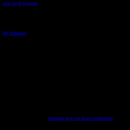
Ana Sayfa
General
Güneş Enerjisi ve Teknoloji: Geleceğin Yıldızı
Güneş Enerjisi ve Teknoloji: Geleceğin Yıl
Yazar
PR Publisher
-
Şubat 18, 2026
413
Güneş Enerjisi Nedir ve Neden Önemlidir
Güneş enerjisi, güneş ışınlarını elektrik enerjisine dönüştürmek için ku
ihtiyacımızı karşılamamıza olanak tanır. Günümüzde, güneş enerjisi te
Güneş Enerjisi Teknolojisinin Gelişimi
Güneş enerjisi teknolojisi, son yıllarda önemli gelişmeler yaşamıştır. 
sağlamıştır. Ayrıca, depolama teknolojilerinin gelişmesiyle, güneş ene
Bu teknolojinin gelişimi,
breaking news in space exploration
alanında 
ve uzay araçlarında kullanılan güneş panelleri, bu teknolojinin uzayda