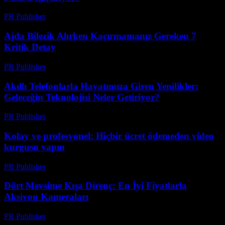
PR Publisher
-
Mart 23, 2026
Ajda Bilezik Alırken Kaçırmamanız Gereken 7
Kritik Detay
PR Publisher
-
Mart 23, 2026
Akıllı Telefonlarla Hayatımıza Giren Yenilikler:
Geleceğin Teknolojisi Neler Getiriyor?
PR Publisher
-
Mart 23, 2026
Kolay ve profesyonel: Hiçbir ücret ödemeden video
kurgusu yapın
PR Publisher
-
Mart 23, 2026
Dört Mevsime Kışa Direnç: En İyi Fiyatlarla
Aksiyon Kameraları
PR Publisher
-
Mart 23, 2026