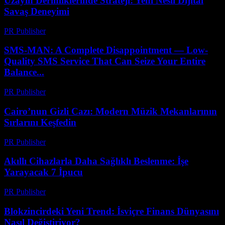
Uzayın Derinliklerinde Strateji: Yeni Nesil Dijital
Savaş Deneyimi
PR Publisher
-
Nisan 9, 2026
SMS-MAN: A Complete Disappointment — Low-
Quality SMS Service That Can Seize Your Entire
Balance...
PR Publisher
-
Mart 26, 2026
Cairo’nun Gizli Cazı: Modern Müzik Mekanlarının
Sırlarını Keşfedin
PR Publisher
-
Mart 23, 2026
Akıllı Cihazlarla Daha Sağlıklı Beslenme: İşe
Yarayacak 7 İpucu
PR Publisher
-
Mart 23, 2026
Blokzincirdeki Yeni Trend: İsviçre Finans Dünyasını
Nasıl Değiştiriyor?