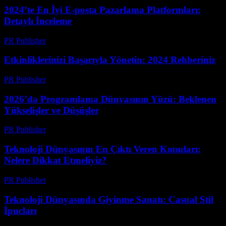
2024’te En İyi E-posta Pazarlama Platformları:
Detaylı İnceleme
PR Publisher
-
Mart 12, 2026
Etkinliklerinizi Başarıyla Yönetin: 2024 Rehberiniz
PR Publisher
-
Mart 12, 2026
2026’da Programlama Dünyasının Yüzü: Beklenen
Yükselişler ve Düşüşler
PR Publisher
-
Mart 12, 2026
Teknoloji Dünyasının En Çıktı Veren Konuları:
Nelere Dikkat Etmeliyiz?
PR Publisher
-
Mart 12, 2026
Teknoloji Dünyasında Giyinme Sanatı: Casual Stil
İpucları