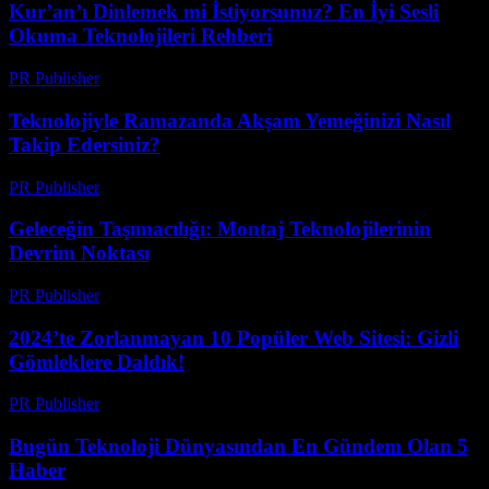
Kur’an’ı Dinlemek mi İstiyorsunuz? En İyi Sesli
Okuma Teknolojileri Rehberi
PR Publisher
-
Mart 22, 2026
Teknolojiyle Ramazanda Akşam Yemeğinizi Nasıl
Takip Edersiniz?
PR Publisher
-
Mart 15, 2026
Geleceğin Taşımacılığı: Montaj Teknolojilerinin
Devrim Noktası
PR Publisher
-
Mart 14, 2026
2024’te Zorlanmayan 10 Popüler Web Sitesi: Gizli
Gömleklere Daldık!
PR Publisher
-
Mart 14, 2026
Bugün Teknoloji Dünyasından En Gündem Olan 5
Haber