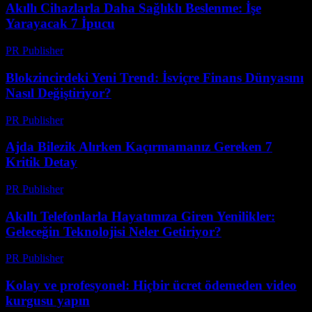
Akıllı Cihazlarla Daha Sağlıklı Beslenme: İşe
Yarayacak 7 İpucu
PR Publisher
-
Mart 23, 2026
Blokzincirdeki Yeni Trend: İsviçre Finans Dünyasını
Nasıl Değiştiriyor?
PR Publisher
-
Mart 23, 2026
Ajda Bilezik Alırken Kaçırmamanız Gereken 7
Kritik Detay
PR Publisher
-
Mart 23, 2026
Akıllı Telefonlarla Hayatımıza Giren Yenilikler:
Geleceğin Teknolojisi Neler Getiriyor?
PR Publisher
-
Mart 23, 2026
Kolay ve profesyonel: Hiçbir ücret ödemeden video
kurgusu yapın