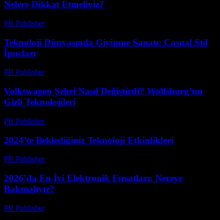
Nelere Dikkat Etmeliyiz?
PR Publisher
-
Mart 12, 2026
Teknoloji Dünyasında Giyinme Sanatı: Casual Stil
İpucları
PR Publisher
-
Mart 12, 2026
Volkswagen Şehri Nasıl Değiştirdi? Wolfsburg’un
Gizli Teknolojileri
PR Publisher
-
Mart 12, 2026
2024’te Beklediğiniz Teknoloji Etkinlikleri
PR Publisher
-
Mart 12, 2026
2026’da En İyi Elektronik Fırsatları: Nereye
Bakmalıyız?
PR Publisher
-
Mart 11, 2026