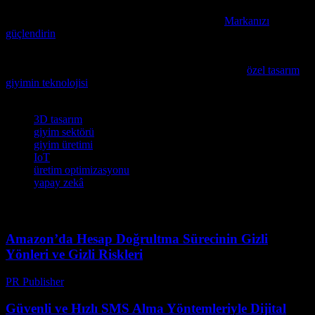
Marka kimliğinizin güçünü keşfederek teknoloji sektöründe
unutulmaz bir varlık olma yolunda ilk adımı atın.
Markanızı
güçlendirin
ve hedef kitlenizin kalbini kazanın.
Teknoloji ile kişiselleştirmenin kesişiminde yeni bir alanda harika
gelişmeler yaşanıyor; bu konuda detaylı bir analiz için
özel tasarım
giyimin teknolojisi
makalesini mutlaka okumanızı öneririz.
Etiketler
3D tasarım
giyim sektörü
giyim üretimi
IoT
üretim optimizasyonu
yapay zekâ
Amazon’da Hesap Doğrultma Sürecinin Gizli
Yönleri ve Gizli Riskleri
PR Publisher
-
Ağustos 2, 2026
Güvenli ve Hızlı SMS Alma Yöntemleriyle Dijital