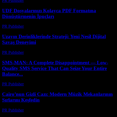
PR Publisher
-
Mayıs 8, 2026
UDF Dosyalarınızı Kolayca PDF Formatına
Dönüştürmenin İpuçları
PR Publisher
-
Nisan 14, 2026
Uzayın Derinliklerinde Strateji: Yeni Nesil Dijital
Savaş Deneyimi
PR Publisher
-
Nisan 9, 2026
SMS-MAN: A Complete Disappointment — Low-
Quality SMS Service That Can Seize Your Entire
Balance...
PR Publisher
-
Mart 26, 2026
Cairo’nun Gizli Cazı: Modern Müzik Mekanlarının
Sırlarını Keşfedin
PR Publisher
-
Mart 23, 2026