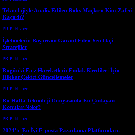
Teknolojiyle Analiz Edilen Boks Maçları: Kim Zaferi
Kaçırdı?
PR Publisher
-
Mart 13, 2026
İşletmelerin Başarısını Garant Eden Yenilikçi
Stratejiler
PR Publisher
-
Mart 13, 2026
Bugünki Faiz Hareketleri: Emlak Kredileri İçin
Dikkat Çekici Güncellemeler
PR Publisher
-
Mart 13, 2026
Bu Hafta Teknoloji Dünyasında En Çınlayan
Konular Neler?
PR Publisher
-
Mart 13, 2026
2024’te En İyi E-posta Pazarlama Platformları: