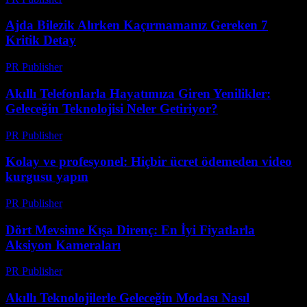
Ajda Bilezik Alırken Kaçırmamanız Gereken 7
Kritik Detay
PR Publisher
-
Mart 23, 2026
Akıllı Telefonlarla Hayatımıza Giren Yenilikler:
Geleceğin Teknolojisi Neler Getiriyor?
PR Publisher
-
Mart 23, 2026
Kolay ve profesyonel: Hiçbir ücret ödemeden video
kurgusu yapın
PR Publisher
-
Mart 23, 2026
Dört Mevsime Kışa Direnç: En İyi Fiyatlarla
Aksiyon Kameraları
PR Publisher
-
Mart 23, 2026
Akıllı Teknolojilerle Geleceğin Modası Nasıl