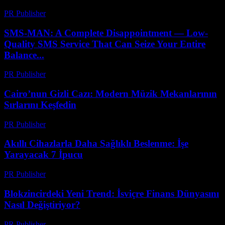
PR Publisher
-
Nisan 9, 2026
SMS-MAN: A Complete Disappointment — Low-
Quality SMS Service That Can Seize Your Entire
Balance...
PR Publisher
-
Mart 26, 2026
Cairo’nun Gizli Cazı: Modern Müzik Mekanlarının
Sırlarını Keşfedin
PR Publisher
-
Mart 23, 2026
Akıllı Cihazlarla Daha Sağlıklı Beslenme: İşe
Yarayacak 7 İpucu
PR Publisher
-
Mart 23, 2026
Blokzincirdeki Yeni Trend: İsviçre Finans Dünyasını
Nasıl Değiştiriyor?
PR Publisher
-
Mart 23, 2026