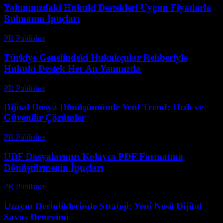
Yakınınızdaki Hukuki Destekleri Uygun Fiyatlarla
Bulmanın İpuçları
PR Publisher
-
Temmuz 7, 2026
Türkiye Genelindeki Hukukçular Rehberiyle
Hukuki Destek Her An Yanınızda
PR Publisher
-
Temmuz 7, 2026
Dijital Dosya Dönüşümünde Yeni Trend: Hızlı ve
Güvenilir Çözümler
PR Publisher
-
Mayıs 8, 2026
UDF Dosyalarınızı Kolayca PDF Formatına
Dönüştürmenin İpuçları
PR Publisher
-
Nisan 14, 2026
Uzayın Derinliklerinde Strateji: Yeni Nesil Dijital
Savaş Deneyimi