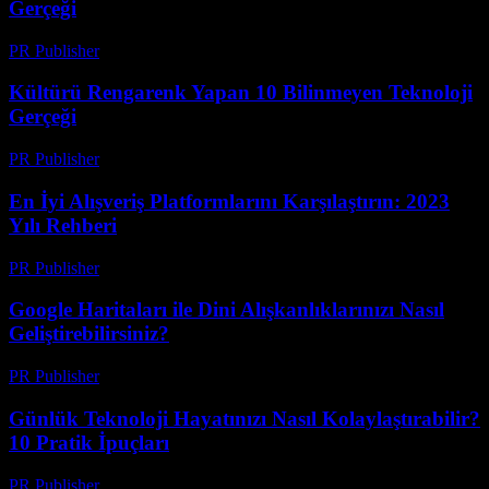
Gerçeği
PR Publisher
-
Mart 14, 2026
Kültürü Rengarenk Yapan 10 Bilinmeyen Teknoloji
Gerçeği
PR Publisher
-
Mart 14, 2026
En İyi Alışveriş Platformlarını Karşılaştırın: 2023
Yılı Rehberi
PR Publisher
-
Mart 14, 2026
Google Haritaları ile Dini Alışkanlıklarınızı Nasıl
Geliştirebilirsiniz?
PR Publisher
-
Mart 13, 2026
Günlük Teknoloji Hayatınızı Nasıl Kolaylaştırabilir?
10 Pratik İpuçları
PR Publisher
-
Mart 13, 2026