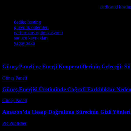
duyduğu yüksek performanslı işlemci, büyük miktarda bellek ve hızlı d
uygulamalarınızın performansını optimize etmek için
dedicated hostin
Etiketler
dedike hosting
güvenlik önlemleri
performans optimizasyonu
sunucu kaynakları
yapay zeka
Güneş Paneli ve Enerji Kooperatiflerinin Geleceği: S
Güneş Paneli
-
Ağustos 8, 2026
Güneş Enerjisi Üretiminde Coğrafi Farklılıklar Nede
Güneş Paneli
-
Ağustos 7, 2026
Amazon’da Hesap Doğrultma Sürecinin Gizli Yönleri v
PR Publisher
-
Ağustos 2, 2026