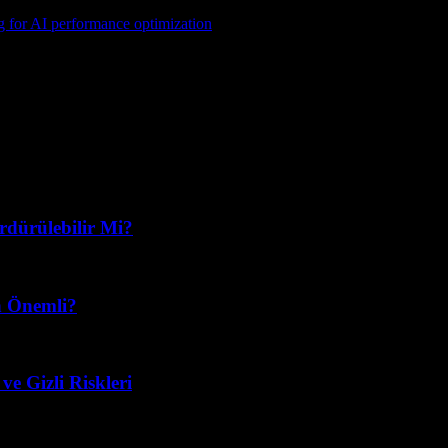
epolama seçenekleri sunar. Ayrıca, güvenlik duvarları ve gizlilik polit
g for AI performance optimization
çözümleri kullanmak çok önemlidir.
ürdürülebilir Mi?
n Önemli?
e Gizli Riskleri