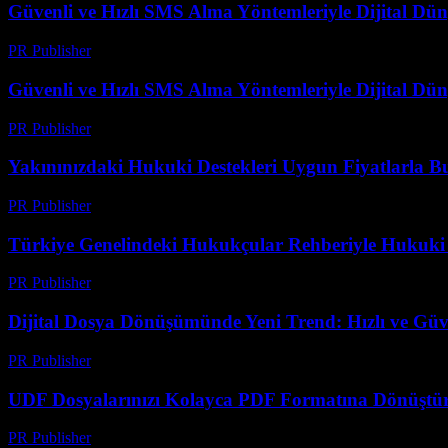
Güvenli ve Hızlı SMS Alma Yöntemleriyle Dijital D
PR Publisher
-
Temmuz 29, 2026
Güvenli ve Hızlı SMS Alma Yöntemleriyle Dijital D
PR Publisher
-
Temmuz 29, 2026
Yakınınızdaki Hukuki Destekleri Uygun Fiyatlarla B
PR Publisher
-
Temmuz 7, 2026
Türkiye Genelindeki Hukukçular Rehberiyle Hukuki
PR Publisher
-
Temmuz 7, 2026
Dijital Dosya Dönüşümünde Yeni Trend: Hızlı ve Güv
PR Publisher
-
Mayıs 8, 2026
UDF Dosyalarınızı Kolayca PDF Formatına Dönüştür
PR Publisher
-
Nisan 14, 2026