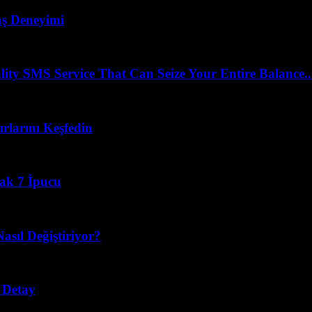
vaş Deneyimi
 SMS Service That Can Seize Your Entire Balance..
rlarını Keşfedin
cak 7 İpucu
asıl Değiştiriyor?
 Detay