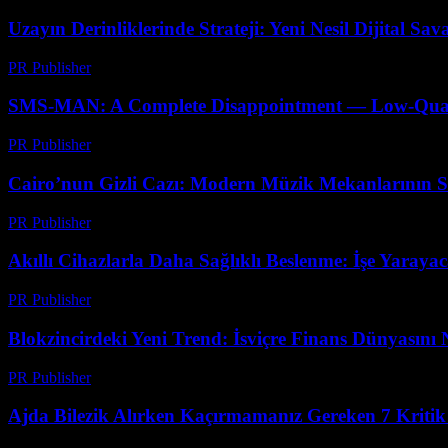
Uzayın Derinliklerinde Strateji: Yeni Nesil Dijital Sa
PR Publisher
-
Nisan 9, 2026
SMS-MAN: A Complete Disappointment — Low-Quality
PR Publisher
-
Mart 26, 2026
Cairo’nun Gizli Cazı: Modern Müzik Mekanlarının Sı
PR Publisher
-
Mart 23, 2026
Akıllı Cihazlarla Daha Sağlıklı Beslenme: İşe Yaraya
PR Publisher
-
Mart 23, 2026
Blokzincirdeki Yeni Trend: İsviçre Finans Dünyasını N
PR Publisher
-
Mart 23, 2026
Ajda Bilezik Alırken Kaçırmamanız Gereken 7 Kritik