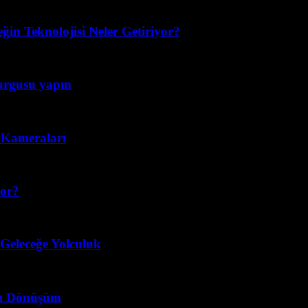
eğin Teknolojisi Neler Getiriyor?
kurgusu yapın
n Kameraları
yor?
 Geleceğe Yolculuk
llı Dönüşüm