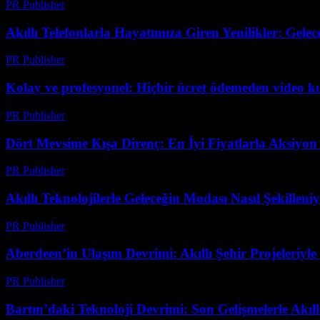
PR Publisher
-
Mart 23, 2026
Akıllı Telefonlarla Hayatımıza Giren Yenilikler: Gelec
PR Publisher
-
Mart 23, 2026
Kolay ve profesyonel: Hiçbir ücret ödemeden video 
PR Publisher
-
Mart 23, 2026
Dört Mevsime Kışa Direnç: En İyi Fiyatlarla Aksiyo
PR Publisher
-
Mart 23, 2026
Akıllı Teknolojilerle Geleceğin Modası Nasıl Şekilleni
PR Publisher
-
Mart 23, 2026
Aberdeen’in Ulaşım Devrimi: Akıllı Şehir Projeleriyle
PR Publisher
-
Mart 22, 2026
Bartın’daki Teknoloji Devrimi: Son Gelişmelerle Akı