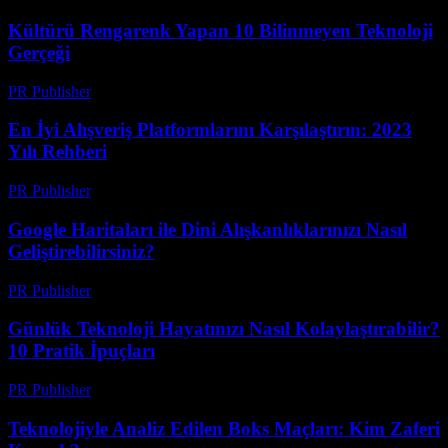
Kültürü Rengarenk Yapan 10 Bilinmeyen Teknoloji
Gerçeği
PR Publisher
-
Mart 14, 2026
En İyi Alışveriş Platformlarını Karşılaştırın: 2023
Yılı Rehberi
PR Publisher
-
Mart 14, 2026
Google Haritaları ile Dini Alışkanlıklarınızı Nasıl
Geliştirebilirsiniz?
PR Publisher
-
Mart 13, 2026
Günlük Teknoloji Hayatınızı Nasıl Kolaylaştırabilir?
10 Pratik İpuçları
PR Publisher
-
Mart 13, 2026
Teknolojiyle Analiz Edilen Boks Maçları: Kim Zaferi