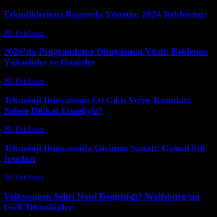
Etkinliklerinizi Başarıyla Yönetin: 2024 Rehberiniz
PR Publisher
-
Mart 12, 2026
2026’da Programlama Dünyasının Yüzü: Beklenen
Yükselişler ve Düşüşler
PR Publisher
-
Mart 12, 2026
Teknoloji Dünyasının En Çıktı Veren Konuları:
Nelere Dikkat Etmeliyiz?
PR Publisher
-
Mart 12, 2026
Teknoloji Dünyasında Giyinme Sanatı: Casual Stil
İpucları
PR Publisher
-
Mart 12, 2026
Volkswagen Şehri Nasıl Değiştirdi? Wolfsburg’un
Gizli Teknolojileri