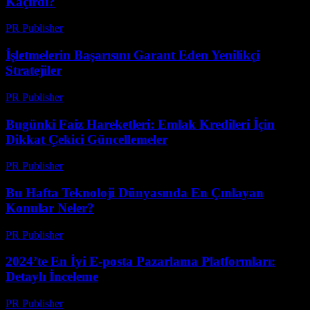
Kaçırdı?
PR Publisher
-
Mart 13, 2026
İşletmelerin Başarısını Garant Eden Yenilikçi
Stratejiler
PR Publisher
-
Mart 13, 2026
Bugünki Faiz Hareketleri: Emlak Kredileri İçin
Dikkat Çekici Güncellemeler
PR Publisher
-
Mart 13, 2026
Bu Hafta Teknoloji Dünyasında En Çınlayan
Konular Neler?
PR Publisher
-
Mart 13, 2026
2024’te En İyi E-posta Pazarlama Platformları:
Detaylı İnceleme
PR Publisher
-
Mart 12, 2026