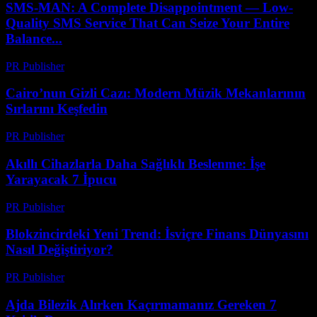
SMS-MAN: A Complete Disappointment — Low-
Quality SMS Service That Can Seize Your Entire
Balance...
PR Publisher
-
Mart 26, 2026
Cairo’nun Gizli Cazı: Modern Müzik Mekanlarının
Sırlarını Keşfedin
PR Publisher
-
Mart 23, 2026
Akıllı Cihazlarla Daha Sağlıklı Beslenme: İşe
Yarayacak 7 İpucu
PR Publisher
-
Mart 23, 2026
Blokzincirdeki Yeni Trend: İsviçre Finans Dünyasını
Nasıl Değiştiriyor?
PR Publisher
-
Mart 23, 2026
Ajda Bilezik Alırken Kaçırmamanız Gereken 7