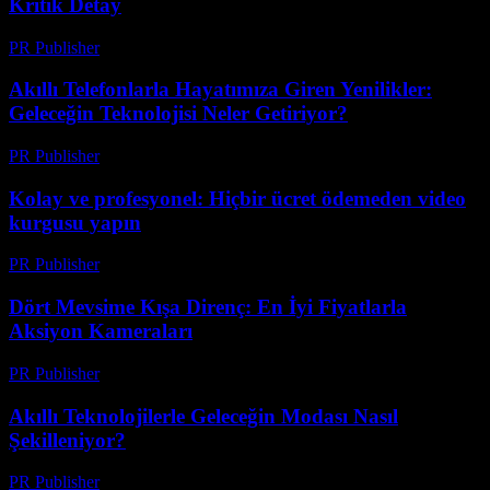
Kritik Detay
PR Publisher
-
Mart 23, 2026
Akıllı Telefonlarla Hayatımıza Giren Yenilikler:
Geleceğin Teknolojisi Neler Getiriyor?
PR Publisher
-
Mart 23, 2026
Kolay ve profesyonel: Hiçbir ücret ödemeden video
kurgusu yapın
PR Publisher
-
Mart 23, 2026
Dört Mevsime Kışa Direnç: En İyi Fiyatlarla
Aksiyon Kameraları
PR Publisher
-
Mart 23, 2026
Akıllı Teknolojilerle Geleceğin Modası Nasıl
Şekilleniyor?
PR Publisher
-
Mart 23, 2026