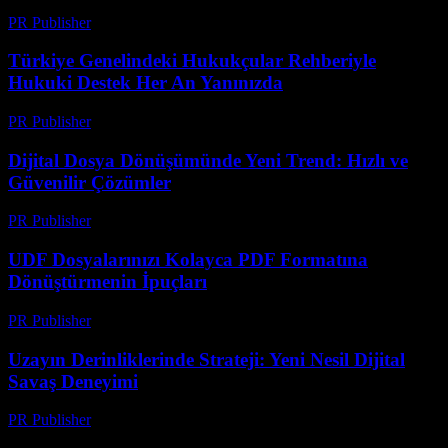
PR Publisher
-
Temmuz 7, 2026
Türkiye Genelindeki Hukukçular Rehberiyle
Hukuki Destek Her An Yanınızda
PR Publisher
-
Temmuz 7, 2026
Dijital Dosya Dönüşümünde Yeni Trend: Hızlı ve
Güvenilir Çözümler
PR Publisher
-
Mayıs 8, 2026
UDF Dosyalarınızı Kolayca PDF Formatına
Dönüştürmenin İpuçları
PR Publisher
-
Nisan 14, 2026
Uzayın Derinliklerinde Strateji: Yeni Nesil Dijital
Savaş Deneyimi
PR Publisher
-
Nisan 9, 2026