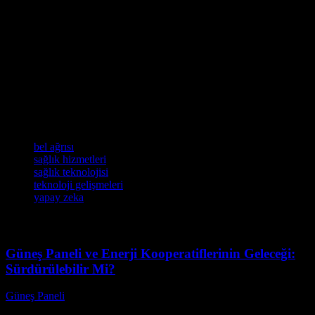
Teknoloji, sağlık sektöründe devrim yaratmıştır ve gelecekte bu
etkisi daha da artacak. Sağlık hizmetlerini daha etkili, hızlı ve
erişilebilir hale getiren teknolojik çözümler, hastaların yaşam
kalitelerini önemli ölçüde iyileştiriyor. Bel ağrısı tedavisinde
kullanılan teknolojik çözümler gibi örnekler, teknolojinin sağlık
sektöründe ne kadar faydalı olabileceğini gösteriyor. Gelecekte,
teknoloji ve sağlık arasındaki ilişki daha da güçlenmeye devam
edecek ve bu, sağlık sektöründe daha fazla ilerlemeye neden olacak.
Etiketler
bel ağrısı
sağlık hizmetleri
sağlık teknolojisi
teknoloji gelişmeleri
yapay zeka
Güneş Paneli ve Enerji Kooperatiflerinin Geleceği:
Sürdürülebilir Mi?
Güneş Paneli
-
Ağustos 8, 2026