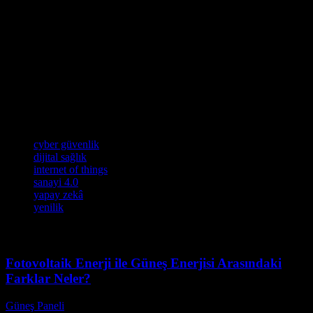
Sonuç
Teknoloji dünyası her geçen gün daha da hızlı bir şekilde
gelişmektedir. Yeni teknolojiler, yazılımlar ve cihazlar hayatımızı
kolaylaştırıyor ve iş dünyasını dönüştürüyor. Bu makale, güncel
teknoloji trendlerini, yenilikleri ve geleceğin teknolojik çözümlerini
incelemiş ve bu alanlarda gelişmeleri tartışmıştır. Gelecekte,
teknoloji dünyasında daha fazla yenilik ve gelişme beklenen bir
alandır.
Etiketler
cyber güvenlik
dijital sağlık
internet of things
sanayi 4.0
yapay zekâ
yenilik
Fotovoltaik Enerji ile Güneş Enerjisi Arasındaki
Farklar Neler?
Güneş Paneli
-
Ağustos 8, 2026