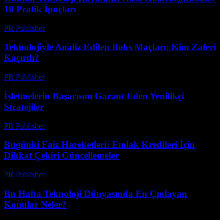
10 Pratik İpuçları
PR Publisher
-
Mart 13, 2026
Teknolojiyle Analiz Edilen Boks Maçları: Kim Zaferi
Kaçırdı?
PR Publisher
-
Mart 13, 2026
İşletmelerin Başarısını Garant Eden Yenilikçi
Stratejiler
PR Publisher
-
Mart 13, 2026
Bugünki Faiz Hareketleri: Emlak Kredileri İçin
Dikkat Çekici Güncellemeler
PR Publisher
-
Mart 13, 2026
Bu Hafta Teknoloji Dünyasında En Çınlayan
Konular Neler?