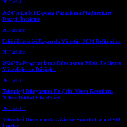
PR Publisher
-
Mart 13, 2026
2024’te En İyi E-posta Pazarlama Platformları:
Detaylı İnceleme
PR Publisher
-
Mart 12, 2026
Etkinliklerinizi Başarıyla Yönetin: 2024 Rehberiniz
PR Publisher
-
Mart 12, 2026
2026’da Programlama Dünyasının Yüzü: Beklenen
Yükselişler ve Düşüşler
PR Publisher
-
Mart 12, 2026
Teknoloji Dünyasının En Çıktı Veren Konuları:
Nelere Dikkat Etmeliyiz?
PR Publisher
-
Mart 12, 2026
Teknoloji Dünyasında Giyinme Sanatı: Casual Stil
İpucları