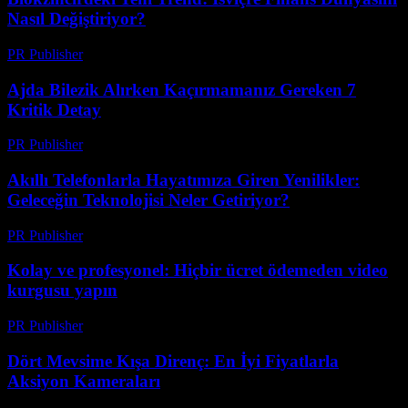
Nasıl Değiştiriyor?
PR Publisher
-
Mart 23, 2026
Ajda Bilezik Alırken Kaçırmamanız Gereken 7
Kritik Detay
PR Publisher
-
Mart 23, 2026
Akıllı Telefonlarla Hayatımıza Giren Yenilikler:
Geleceğin Teknolojisi Neler Getiriyor?
PR Publisher
-
Mart 23, 2026
Kolay ve profesyonel: Hiçbir ücret ödemeden video
kurgusu yapın
PR Publisher
-
Mart 23, 2026
Dört Mevsime Kışa Direnç: En İyi Fiyatlarla
Aksiyon Kameraları