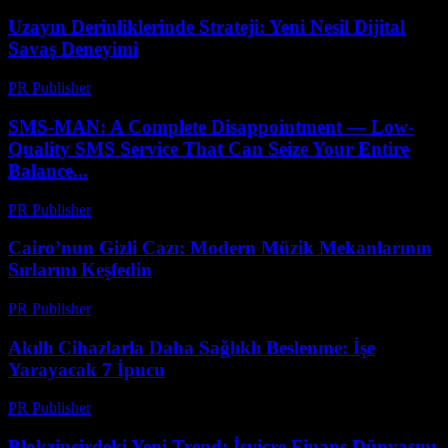
Uzayın Derinliklerinde Strateji: Yeni Nesil Dijital
Savaş Deneyimi
PR Publisher
-
Nisan 9, 2026
SMS-MAN: A Complete Disappointment — Low-
Quality SMS Service That Can Seize Your Entire
Balance...
PR Publisher
-
Mart 26, 2026
Cairo’nun Gizli Cazı: Modern Müzik Mekanlarının
Sırlarını Keşfedin
PR Publisher
-
Mart 23, 2026
Akıllı Cihazlarla Daha Sağlıklı Beslenme: İşe
Yarayacak 7 İpucu
PR Publisher
-
Mart 23, 2026
Blokzincirdeki Yeni Trend: İsviçre Finans Dünyasını