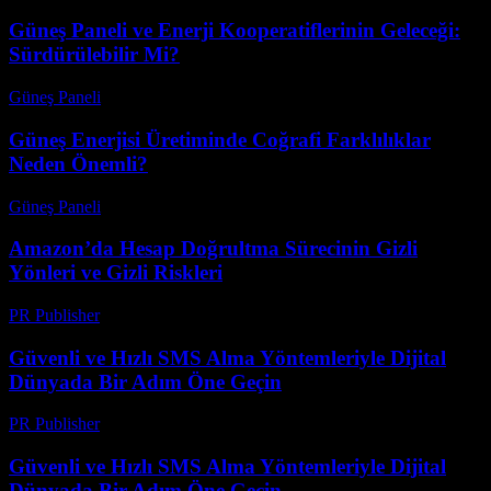
Güneş Paneli ve Enerji Kooperatiflerinin Geleceği:
Sürdürülebilir Mi?
Güneş Paneli
-
Ağustos 8, 2026
Güneş Enerjisi Üretiminde Coğrafi Farklılıklar
Neden Önemli?
Güneş Paneli
-
Ağustos 7, 2026
Amazon’da Hesap Doğrultma Sürecinin Gizli
Yönleri ve Gizli Riskleri
PR Publisher
-
Ağustos 2, 2026
Güvenli ve Hızlı SMS Alma Yöntemleriyle Dijital
Dünyada Bir Adım Öne Geçin
PR Publisher
-
Temmuz 29, 2026
Güvenli ve Hızlı SMS Alma Yöntemleriyle Dijital
Dünyada Bir Adım Öne Geçin