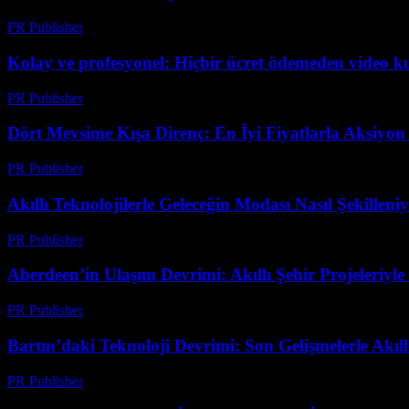
PR Publisher
-
Mart 23, 2026
Kolay ve profesyonel: Hiçbir ücret ödemeden video 
PR Publisher
-
Mart 23, 2026
Dört Mevsime Kışa Direnç: En İyi Fiyatlarla Aksiyo
PR Publisher
-
Mart 23, 2026
Akıllı Teknolojilerle Geleceğin Modası Nasıl Şekilleni
PR Publisher
-
Mart 23, 2026
Aberdeen’in Ulaşım Devrimi: Akıllı Şehir Projeleriyle
PR Publisher
-
Mart 22, 2026
Bartın’daki Teknoloji Devrimi: Son Gelişmelerle Akı
PR Publisher
-
Mart 22, 2026