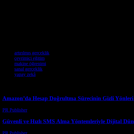
Yapay zekâ (AI) ve makine öğrenimi (ML) teknolojileri, eğitim sektörün
teknolojisi, öğrencilerin öğrenme sürecini daha etkili hale getirmek içi
Sonuç
Teknoloji ve eğitimin birleşimiyle, öğrencilerin öğrenme sürecini daha 
hale getirmek için kullanılıyor. Gelecekte, teknoloji ve eğitimin birleş
Etiketler
artırılmış gerçeklik
çevrimiçi eğitim
makine öğrenimi
sanal gerçeklik
yapay zekâ
Amazon’da Hesap Doğrultma Sürecinin Gizli Yönleri v
PR Publisher
-
Ağustos 2, 2026
Güvenli ve Hızlı SMS Alma Yöntemleriyle Dijital D
PR Publisher
-
Temmuz 29, 2026