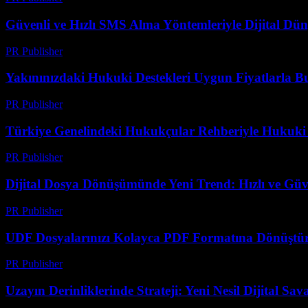
Güvenli ve Hızlı SMS Alma Yöntemleriyle Dijital D
PR Publisher
-
Temmuz 29, 2026
Yakınınızdaki Hukuki Destekleri Uygun Fiyatlarla B
PR Publisher
-
Temmuz 7, 2026
Türkiye Genelindeki Hukukçular Rehberiyle Hukuki
PR Publisher
-
Temmuz 7, 2026
Dijital Dosya Dönüşümünde Yeni Trend: Hızlı ve Güv
PR Publisher
-
Mayıs 8, 2026
UDF Dosyalarınızı Kolayca PDF Formatına Dönüştür
PR Publisher
-
Nisan 14, 2026
Uzayın Derinliklerinde Strateji: Yeni Nesil Dijital Sa