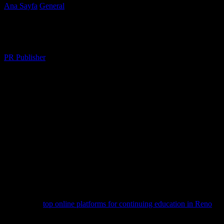
Ana Sayfa
General
Yenilikçi Teknolojiler ve Eğitimin Kesişimi: Gele
Yenilikçi Teknolojiler ve Eğitimin Kesişim
Yazar
PR Publisher
-
Şubat 20, 2026
427
Giriş
Teknoloji dünyası her geçen gün daha da hızla gelişmektedir. Bu geliş
eğitimin birleşimiyle ilgili en son gelişmeler ve bu alanda kullanılan te
Teknoloji ve Eğitimin Birleşimi
Teknoloji, eğitim sektöründe devrim yarattı. Öğrencilerin öğrenme süreci
herhangi bir zamanda eğitim almalarını sağlıyor. Bu platformlar, öğrenci
Bu konuda,
top online platforms for continuing education in Reno
gib
ve etkili bir öğrenme deneyimi sunuyor.