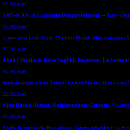
PR Publisher
-
Nisan 9, 2026
SMS-MAN: A Complete Disappointment — Low-Quality
PR Publisher
-
Mart 26, 2026
Cairo’nun Gizli Cazı: Modern Müzik Mekanlarının Sı
PR Publisher
-
Mart 23, 2026
Akıllı Cihazlarla Daha Sağlıklı Beslenme: İşe Yaraya
PR Publisher
-
Mart 23, 2026
Blokzincirdeki Yeni Trend: İsviçre Finans Dünyasını N
PR Publisher
-
Mart 23, 2026
Ajda Bilezik Alırken Kaçırmamanız Gereken 7 Kritik
PR Publisher
-
Mart 23, 2026
Akıllı Telefonlarla Hayatımıza Giren Yenilikler: Gelec