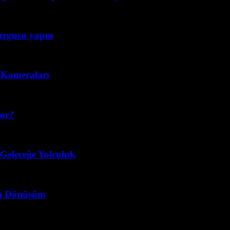
kurgusu yapın
n Kameraları
yor?
 Geleceğe Yolculuk
llı Dönüşüm