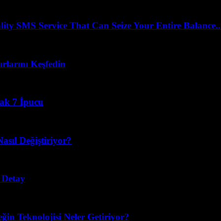
 SMS Service That Can Seize Your Entire Balance..
rlarını Keşfedin
cak 7 İpucu
asıl Değiştiriyor?
 Detay
eğin Teknolojisi Neler Getiriyor?