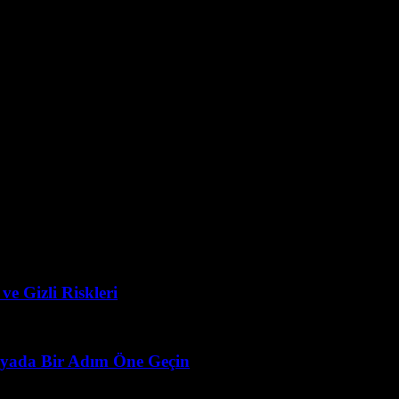
de kullanılan önemli araçlardır. Bu teknolojiler, öğrencilerin öğrenme s
n kullanılıyor. Bu teknolojiler, öğrencilerin öğrenme sürecini daha etkili 
etkili hale getirmek için kullanılan çeşitli araçlar ve kaynaklar sunuluy
imiyle, öğrencilerin öğrenme sürecini daha etkili hale getirmek için kulla
e Gizli Riskleri
ünyada Bir Adım Öne Geçin