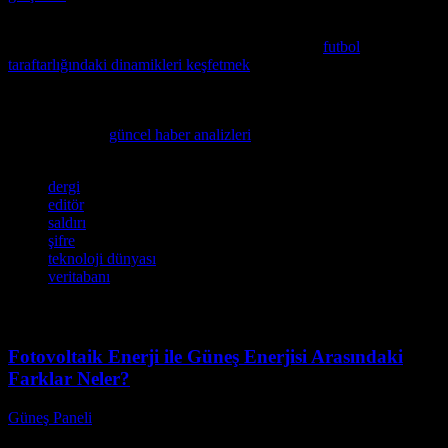
Teknoloji ve yapay zeka çağında spor tutkusunun neden bu kadar
karmaşık ve tutkulu olduğunu merak ediyorsanız,
futbol
taraftarlığındaki dinamikleri keşfetmek
ilginizi çekecektir.
Teknoloji ve yapay zeka alanındaki yenilikleri takip edenler için,
haber dünyasının dinamiklerini ve gerçeklerle hayaller arasındaki
farkları ele alan
güncel haber analizleri
önemli bir kaynak olacaktır.
Etiketler
dergi
editör
saldırı
şifre
teknoloji dünyası
veritabanı
Fotovoltaik Enerji ile Güneş Enerjisi Arasındaki
Farklar Neler?
Güneş Paneli
-
Ağustos 8, 2026