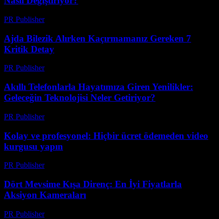
Nasıl Değiştiriyor?
PR Publisher
-
Mart 23, 2026
Ajda Bilezik Alırken Kaçırmamanız Gereken 7
Kritik Detay
PR Publisher
-
Mart 23, 2026
Akıllı Telefonlarla Hayatımıza Giren Yenilikler:
Geleceğin Teknolojisi Neler Getiriyor?
PR Publisher
-
Mart 23, 2026
Kolay ve profesyonel: Hiçbir ücret ödemeden video
kurgusu yapın
PR Publisher
-
Mart 23, 2026
Dört Mevsime Kışa Direnç: En İyi Fiyatlarla
Aksiyon Kameraları
PR Publisher
-
Mart 23, 2026