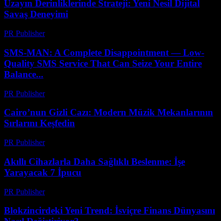
Uzayın Derinliklerinde Strateji: Yeni Nesil Dijital
Savaş Deneyimi
PR Publisher
-
Nisan 9, 2026
SMS-MAN: A Complete Disappointment — Low-
Quality SMS Service That Can Seize Your Entire
Balance...
PR Publisher
-
Mart 26, 2026
Cairo’nun Gizli Cazı: Modern Müzik Mekanlarının
Sırlarını Keşfedin
PR Publisher
-
Mart 23, 2026
Akıllı Cihazlarla Daha Sağlıklı Beslenme: İşe
Yarayacak 7 İpucu
PR Publisher
-
Mart 23, 2026
Blokzincirdeki Yeni Trend: İsviçre Finans Dünyasını