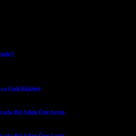
Nedir?
yer alıyor ve bu süreçte yerel yönetimlerin rolü oldukça kritik. Peki, yer
e Gizli Riskleri
ünyada Bir Adım Öne Geçin
ünyada Bir Adım Öne Geçin