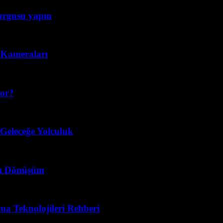
kurgusu yapın
n Kameraları
yor?
 Geleceğe Yolculuk
llı Dönüşüm
ma Teknolojileri Rehberi