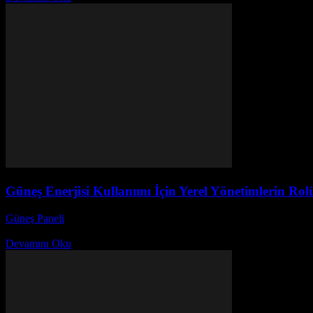
Güneş Enerjisi Kullanımı İçin Yerel Yönetimlerin Rol
Güneş Paneli
-
Ekim 7, 2025
Güneş enerjisi kullanımı, günümüzün en önemli ve sürdürülebilir enerji 
Devamını Oku