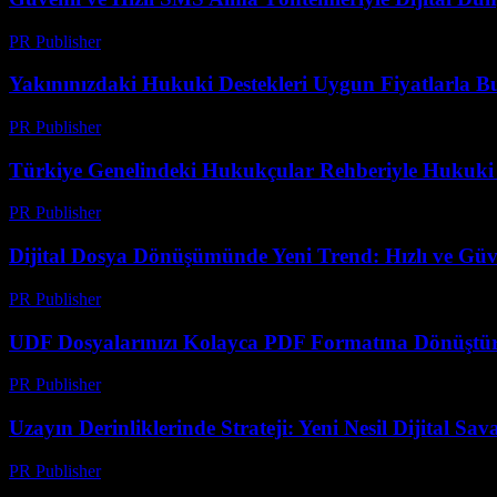
PR Publisher
-
Temmuz 29, 2026
Yakınınızdaki Hukuki Destekleri Uygun Fiyatlarla B
PR Publisher
-
Temmuz 7, 2026
Türkiye Genelindeki Hukukçular Rehberiyle Hukuki
PR Publisher
-
Temmuz 7, 2026
Dijital Dosya Dönüşümünde Yeni Trend: Hızlı ve Güv
PR Publisher
-
Mayıs 8, 2026
UDF Dosyalarınızı Kolayca PDF Formatına Dönüştür
PR Publisher
-
Nisan 14, 2026
Uzayın Derinliklerinde Strateji: Yeni Nesil Dijital Sa
PR Publisher
-
Nisan 9, 2026