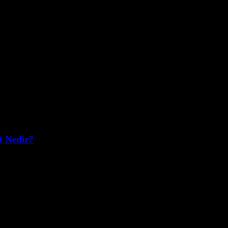
ü Nedir?
kaynaklarından biri haline gelmiştir. Peki, güneş enerjisi kullanımı için