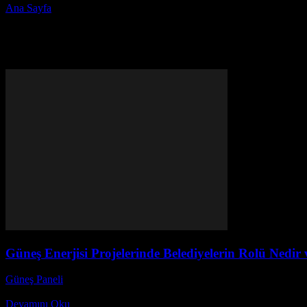
Ana Sayfa
Etiketler
Yerel yönetimler
Etiket: yerel yönetimler
Güneş Enerjisi Projelerinde Belediyelerin Rolü Nedir
Güneş Paneli
-
Aralık 10, 2025
Güneş Enerjisi Projelerinde Belediyelerin Rolü Nedir ve Önemi? Güneş en
Devamını Oku