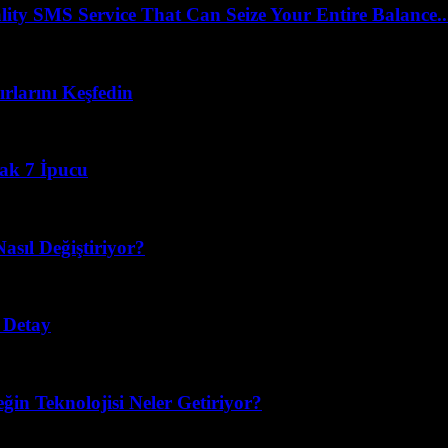
 SMS Service That Can Seize Your Entire Balance..
rlarını Keşfedin
cak 7 İpucu
asıl Değiştiriyor?
 Detay
eğin Teknolojisi Neler Getiriyor?