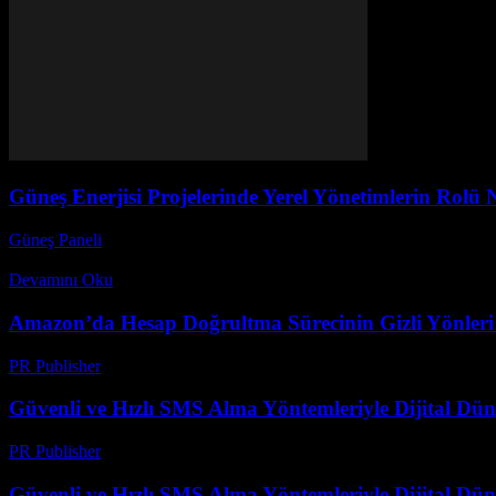
Güneş Enerjisi Projelerinde Yerel Yönetimlerin Rolü 
Güneş Paneli
-
Ekim 4, 2025
Güneş enerjisi projeleri, sürdürülebilir enerji dönüşümünün merkezinde 
Devamını Oku
Amazon’da Hesap Doğrultma Sürecinin Gizli Yönleri v
PR Publisher
-
Ağustos 2, 2026
Güvenli ve Hızlı SMS Alma Yöntemleriyle Dijital D
PR Publisher
-
Temmuz 29, 2026
Güvenli ve Hızlı SMS Alma Yöntemleriyle Dijital D