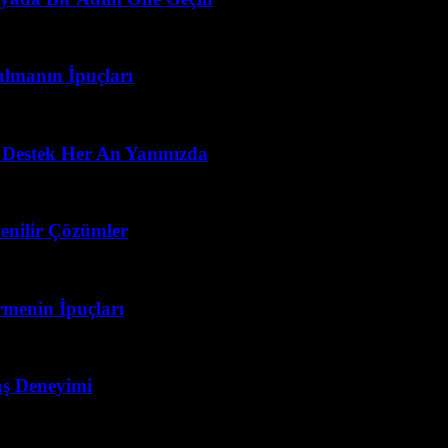
ulmanın İpuçları
 Destek Her An Yanınızda
enilir Çözümler
menin İpuçları
vaş Deneyimi