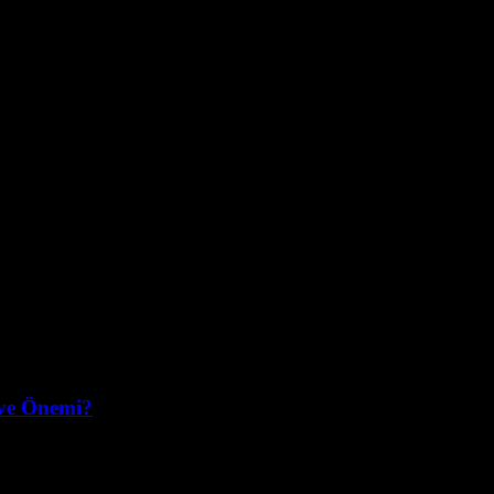
 ve Önemi?
erjisi, sürdürülebilir enerji kaynakları arasında en çok tercih edilenle