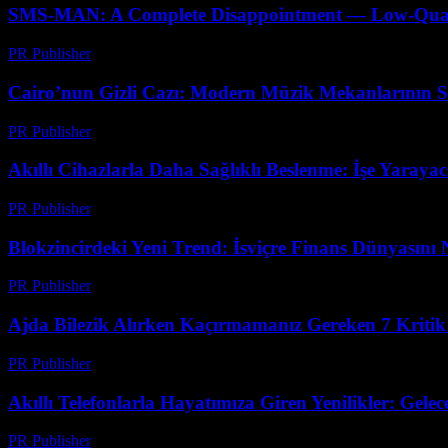
SMS-MAN: A Complete Disappointment — Low-Quality
PR Publisher
-
Mart 26, 2026
Cairo’nun Gizli Cazı: Modern Müzik Mekanlarının Sı
PR Publisher
-
Mart 23, 2026
Akıllı Cihazlarla Daha Sağlıklı Beslenme: İşe Yaraya
PR Publisher
-
Mart 23, 2026
Blokzincirdeki Yeni Trend: İsviçre Finans Dünyasını N
PR Publisher
-
Mart 23, 2026
Ajda Bilezik Alırken Kaçırmamanız Gereken 7 Kritik
PR Publisher
-
Mart 23, 2026
Akıllı Telefonlarla Hayatımıza Giren Yenilikler: Gelec
PR Publisher
-
Mart 23, 2026