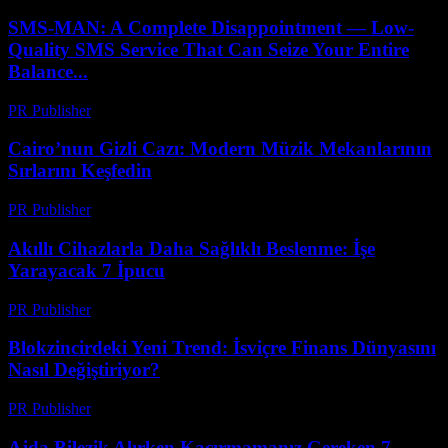
SMS-MAN: A Complete Disappointment — Low-
Quality SMS Service That Can Seize Your Entire
Balance...
PR Publisher
-
Mart 26, 2026
Cairo’nun Gizli Cazı: Modern Müzik Mekanlarının
Sırlarını Keşfedin
PR Publisher
-
Mart 23, 2026
Akıllı Cihazlarla Daha Sağlıklı Beslenme: İşe
Yarayacak 7 İpucu
PR Publisher
-
Mart 23, 2026
Blokzincirdeki Yeni Trend: İsviçre Finans Dünyasını
Nasıl Değiştiriyor?
PR Publisher
-
Mart 23, 2026
Ajda Bilezik Alırken Kaçırmamanız Gereken 7