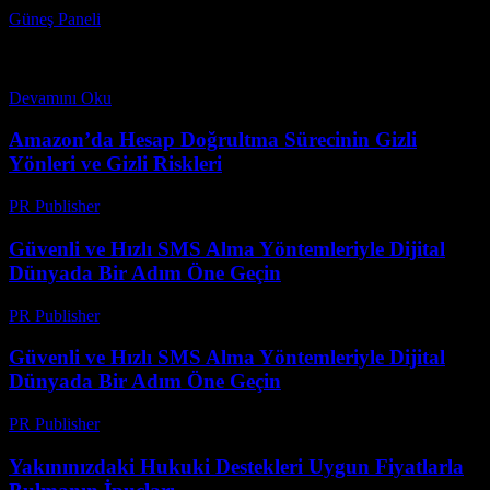
Güneş Paneli
-
Eylül 28, 2025
Güneş enerjisi kullanımı, sürdürülebilir enerji çözümleri arayan
birçok ülke için vazgeçilmez bir kaynak haline geldi. Ancak, güneş
enerjisi kullanımında yasal ve ekolojik dengeler sağlamak,...
Devamını Oku
Amazon’da Hesap Doğrultma Sürecinin Gizli
Yönleri ve Gizli Riskleri
PR Publisher
-
Ağustos 2, 2026
Güvenli ve Hızlı SMS Alma Yöntemleriyle Dijital
Dünyada Bir Adım Öne Geçin
PR Publisher
-
Temmuz 29, 2026
Güvenli ve Hızlı SMS Alma Yöntemleriyle Dijital
Dünyada Bir Adım Öne Geçin
PR Publisher
-
Temmuz 29, 2026
Yakınınızdaki Hukuki Destekleri Uygun Fiyatlarla