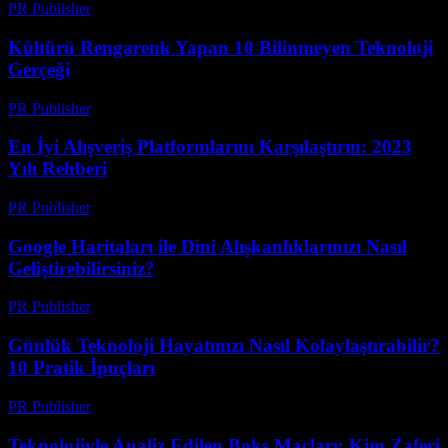
PR Publisher
-
Mart 14, 2026
Kültürü Rengarenk Yapan 10 Bilinmeyen Teknoloji
Gerçeği
PR Publisher
-
Mart 14, 2026
En İyi Alışveriş Platformlarını Karşılaştırın: 2023
Yılı Rehberi
PR Publisher
-
Mart 14, 2026
Google Haritaları ile Dini Alışkanlıklarınızı Nasıl
Geliştirebilirsiniz?
PR Publisher
-
Mart 13, 2026
Günlük Teknoloji Hayatınızı Nasıl Kolaylaştırabilir?
10 Pratik İpuçları
PR Publisher
-
Mart 13, 2026
Teknolojiyle Analiz Edilen Boks Maçları: Kim Zaferi