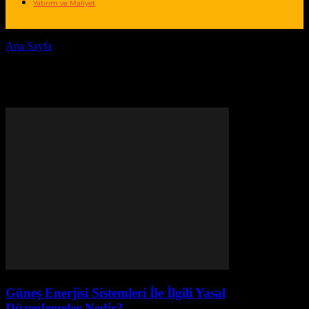
Yatırım ve Maliyet
Ana Sayfa
Etiketler
Yasal düzenlemeler
Etiket: yasal düzenlemeler
Güneş Enerjisi Sistemleri İle İlgili Yasal
Düzenlemeler Nedir?