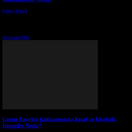
Güneş Paneli
-
Ekim 11, 2025
Güneş enerjisi sistemleri ile ilgili yasal düzenlemeler, sürdürülebilir
enerji kaynaklarının kullanımını teşvik etmek ve çevre dostu
projeleri desteklemek amacıyla önemli bir rol oynamaktadır.
Güneş...
Devamını Oku
Güneş Enerjisi Kullanımında Yasal ve Ekolojik
Dengeler Nedir?