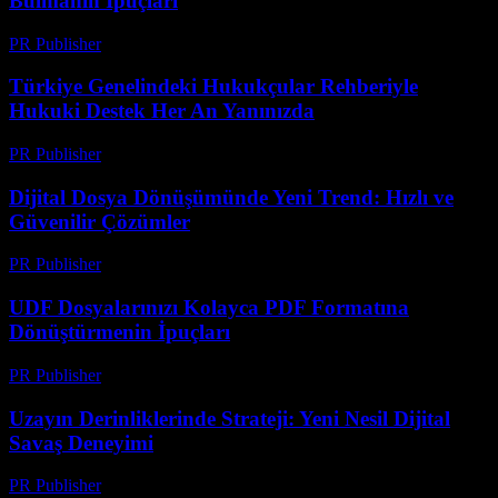
Bulmanın İpuçları
PR Publisher
-
Temmuz 7, 2026
Türkiye Genelindeki Hukukçular Rehberiyle
Hukuki Destek Her An Yanınızda
PR Publisher
-
Temmuz 7, 2026
Dijital Dosya Dönüşümünde Yeni Trend: Hızlı ve
Güvenilir Çözümler
PR Publisher
-
Mayıs 8, 2026
UDF Dosyalarınızı Kolayca PDF Formatına
Dönüştürmenin İpuçları
PR Publisher
-
Nisan 14, 2026
Uzayın Derinliklerinde Strateji: Yeni Nesil Dijital
Savaş Deneyimi
PR Publisher
-
Nisan 9, 2026