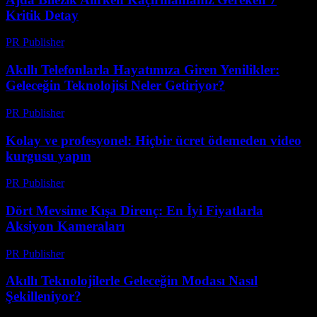
Kritik Detay
PR Publisher
-
Mart 23, 2026
Akıllı Telefonlarla Hayatımıza Giren Yenilikler:
Geleceğin Teknolojisi Neler Getiriyor?
PR Publisher
-
Mart 23, 2026
Kolay ve profesyonel: Hiçbir ücret ödemeden video
kurgusu yapın
PR Publisher
-
Mart 23, 2026
Dört Mevsime Kışa Direnç: En İyi Fiyatlarla
Aksiyon Kameraları
PR Publisher
-
Mart 23, 2026
Akıllı Teknolojilerle Geleceğin Modası Nasıl
Şekilleniyor?