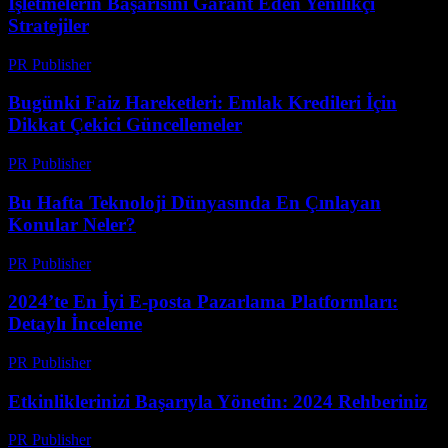
İşletmelerin Başarısını Garant Eden Yenilikçi
Stratejiler
PR Publisher
-
Mart 13, 2026
Bugünki Faiz Hareketleri: Emlak Kredileri İçin
Dikkat Çekici Güncellemeler
PR Publisher
-
Mart 13, 2026
Bu Hafta Teknoloji Dünyasında En Çınlayan
Konular Neler?
PR Publisher
-
Mart 13, 2026
2024’te En İyi E-posta Pazarlama Platformları:
Detaylı İnceleme
PR Publisher
-
Mart 12, 2026
Etkinliklerinizi Başarıyla Yönetin: 2024 Rehberiniz
PR Publisher
-
Mart 12, 2026