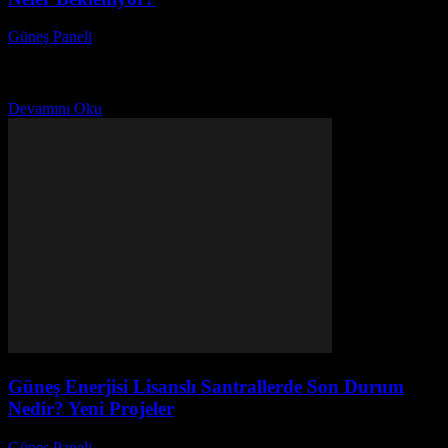
Güneş Paneli
-
Aralık 2, 2025
Güneş paneli endüstrisine devlet destekleri artıyor, bu da sektörde
büyük bir dönüşümün habercisi. Son yıllarda yenilenebilir enerji
kaynaklarına olan ilgi artarken, hükümetler bu alanda...
Devamını Oku
Güneş Enerjisi Lisanslı Santrallerde Son Durum
Nedir? Yeni Projeler
Güneş Paneli
-
Kasım 29, 2025