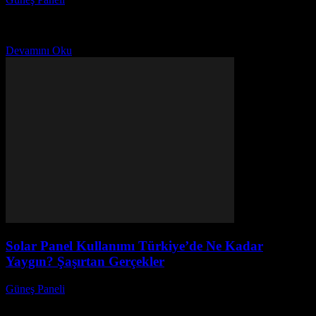
Güneş enerjisi, sürdürülebilir enerji kaynakları arasında en çok öne
çıkanlardan biri haline geldi. Güneş enerjisi lisanslı santrallerde son
durum nedir? Yeni projeler neler? Güneş...
Devamını Oku
Solar Panel Kullanımı Türkiye’de Ne Kadar
Yaygın? Şaşırtan Gerçekler
Güneş Paneli
-
Ekim 3, 2025
Türkiye’de solar panel kullanımı ne kadar yaygın? sorusu, giderek
artan çevre bilinci ve enerji maliyetlerinin yükselmesiyle birlikte