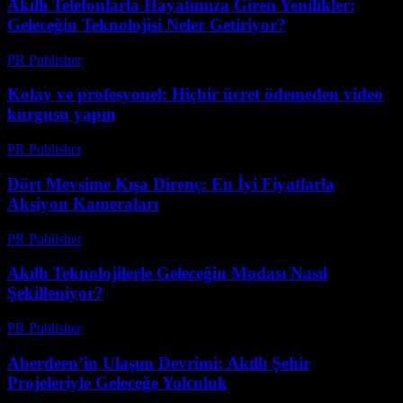
Akıllı Telefonlarla Hayatımıza Giren Yenilikler:
Geleceğin Teknolojisi Neler Getiriyor?
PR Publisher
-
Mart 23, 2026
Kolay ve profesyonel: Hiçbir ücret ödemeden video
kurgusu yapın
PR Publisher
-
Mart 23, 2026
Dört Mevsime Kışa Direnç: En İyi Fiyatlarla
Aksiyon Kameraları
PR Publisher
-
Mart 23, 2026
Akıllı Teknolojilerle Geleceğin Modası Nasıl
Şekilleniyor?
PR Publisher
-
Mart 23, 2026
Aberdeen’in Ulaşım Devrimi: Akıllı Şehir
Projeleriyle Geleceğe Yolculuk