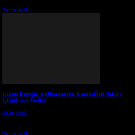
milyonların aklını kurcalıyor. Peki, gerçekten de Türkiye’de...
Devamını Oku
Güneş Enerjisi Kullanımında Kamu-Özel Sektör
İşbirlikleri Nedir?
Güneş Paneli
-
Eylül 28, 2025
Güneş enerjisi, sürdürülebilir enerji kaynakları arasında en çok
dikkat çekenlerden biri olarak, dünya genelinde hem çevresel hem
de ekonomik faydalar sağlamaktadır. Ancak, güneş enerjisi...
Devamını Oku