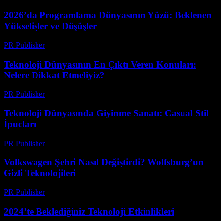
2026’da Programlama Dünyasının Yüzü: Beklenen
Yükselişler ve Düşüşler
PR Publisher
-
Mart 12, 2026
Teknoloji Dünyasının En Çıktı Veren Konuları:
Nelere Dikkat Etmeliyiz?
PR Publisher
-
Mart 12, 2026
Teknoloji Dünyasında Giyinme Sanatı: Casual Stil
İpucları
PR Publisher
-
Mart 12, 2026
Volkswagen Şehri Nasıl Değiştirdi? Wolfsburg’un
Gizli Teknolojileri
PR Publisher
-
Mart 12, 2026
2024’te Beklediğiniz Teknoloji Etkinlikleri