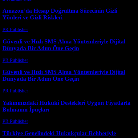
Amazon’da Hesap Doğrultma Sürecinin Gizli
Yönleri ve Gizli Riskleri
PR Publisher
-
Ağustos 2, 2026
Güvenli ve Hızlı SMS Alma Yöntemleriyle Dijital
Dünyada Bir Adım Öne Geçin
PR Publisher
-
Temmuz 29, 2026
Güvenli ve Hızlı SMS Alma Yöntemleriyle Dijital
Dünyada Bir Adım Öne Geçin
PR Publisher
-
Temmuz 29, 2026
Yakınınızdaki Hukuki Destekleri Uygun Fiyatlarla
Bulmanın İpuçları
PR Publisher
-
Temmuz 7, 2026
Türkiye Genelindeki Hukukçular Rehberiyle