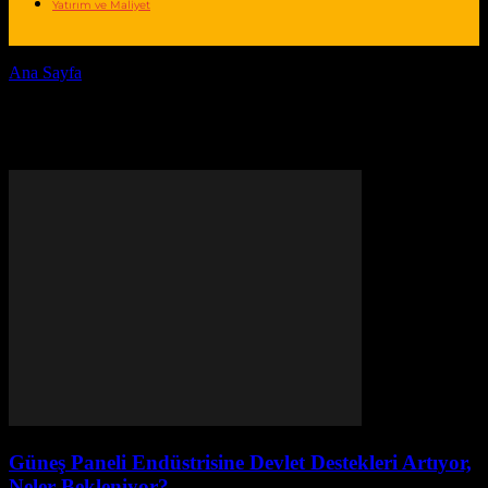
Yatırım ve Maliyet
Ana Sayfa
Etiketler
Türkiye enerji sektörü
Etiket: Türkiye enerji sektörü
Güneş Paneli Endüstrisine Devlet Destekleri Artıyor,
Neler Bekleniyor?