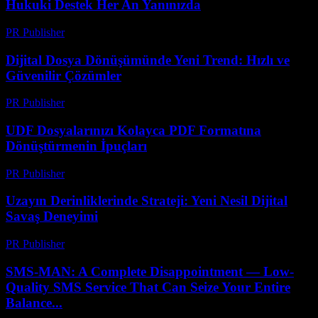
Hukuki Destek Her An Yanınızda
PR Publisher
-
Temmuz 7, 2026
Dijital Dosya Dönüşümünde Yeni Trend: Hızlı ve
Güvenilir Çözümler
PR Publisher
-
Mayıs 8, 2026
UDF Dosyalarınızı Kolayca PDF Formatına
Dönüştürmenin İpuçları
PR Publisher
-
Nisan 14, 2026
Uzayın Derinliklerinde Strateji: Yeni Nesil Dijital
Savaş Deneyimi
PR Publisher
-
Nisan 9, 2026
SMS-MAN: A Complete Disappointment — Low-
Quality SMS Service That Can Seize Your Entire
Balance...