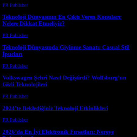
PR Publisher
-
Mart 12, 2026
Teknoloji Dünyasının En Çıktı Veren Konuları:
Nelere Dikkat Etmeliyiz?
PR Publisher
-
Mart 12, 2026
Teknoloji Dünyasında Giyinme Sanatı: Casual Stil
İpucları
PR Publisher
-
Mart 12, 2026
Volkswagen Şehri Nasıl Değiştirdi? Wolfsburg’un
Gizli Teknolojileri
PR Publisher
-
Mart 12, 2026
2024’te Beklediğiniz Teknoloji Etkinlikleri
PR Publisher
-
Mart 12, 2026
2026’da En İyi Elektronik Fırsatları: Nereye