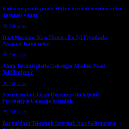
Kolay ve profesyonel: Hiçbir ücret ödemeden video
kurgusu yapın
PR Publisher
-
Mart 23, 2026
Dört Mevsime Kışa Direnç: En İyi Fiyatlarla
Aksiyon Kameraları
PR Publisher
-
Mart 23, 2026
Akıllı Teknolojilerle Geleceğin Modası Nasıl
Şekilleniyor?
PR Publisher
-
Mart 23, 2026
Aberdeen’in Ulaşım Devrimi: Akıllı Şehir
Projeleriyle Geleceğe Yolculuk
PR Publisher
-
Mart 22, 2026
Bartın’daki Teknoloji Devrimi: Son Gelişmelerle