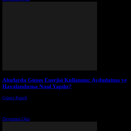
Ahırlarda Güneş Enerjisi Kullanımı: Aydınlatma ve
Havalandırma Nasıl Yapılır?
Güneş Paneli
-
Kasım 15, 2025
Ahırlarda güneş enerjisi kullanımı, hem çevre dostu hem de
ekonomik bir çözüm sunuyor. Gelişen teknoloji ile birlikte, ahır
aydınlatması ve havalandırma sistemleri artık güneş...
Devamını Oku