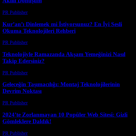
Akıllı Dönüşüm
PR Publisher
-
Mart 22, 2026
Kur’an’ı Dinlemek mi İstiyorsunuz? En İyi Sesli
Okuma Teknolojileri Rehberi
PR Publisher
-
Mart 22, 2026
Teknolojiyle Ramazanda Akşam Yemeğinizi Nasıl
Takip Edersiniz?
PR Publisher
-
Mart 15, 2026
Geleceğin Taşımacılığı: Montaj Teknolojilerinin
Devrim Noktası
PR Publisher
-
Mart 14, 2026
2024’te Zorlanmayan 10 Popüler Web Sitesi: Gizli
Gömleklere Daldık!
PR Publisher
-
Mart 14, 2026