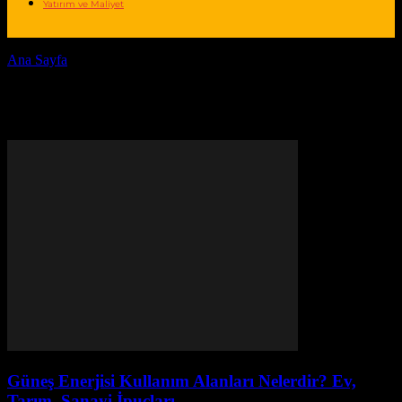
Yatırım ve Maliyet
Ana Sayfa
Etiketler
Tarımda güneş enerjisi
Etiket: tarımda güneş enerjisi
Güneş Enerjisi Kullanım Alanları Nelerdir? Ev,
Tarım, Sanayi İpuçları