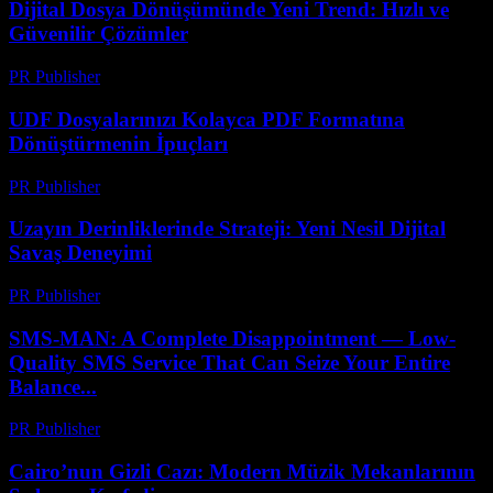
Dijital Dosya Dönüşümünde Yeni Trend: Hızlı ve
Güvenilir Çözümler
PR Publisher
-
Mayıs 8, 2026
UDF Dosyalarınızı Kolayca PDF Formatına
Dönüştürmenin İpuçları
PR Publisher
-
Nisan 14, 2026
Uzayın Derinliklerinde Strateji: Yeni Nesil Dijital
Savaş Deneyimi
PR Publisher
-
Nisan 9, 2026
SMS-MAN: A Complete Disappointment — Low-
Quality SMS Service That Can Seize Your Entire
Balance...
PR Publisher
-
Mart 26, 2026
Cairo’nun Gizli Cazı: Modern Müzik Mekanlarının