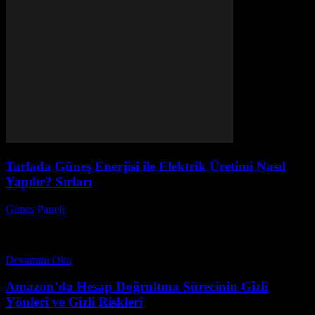
Tarlada Güneş Enerjisi ile Elektrik Üretimi Nasıl
Yapılır? Sırları
Güneş Paneli
-
Kasım 15, 2025
Güneş enerjisi, gün geçtikçe daha fazla önem kazanan bir
yenilenebilir enerji kaynağıdır. Tarlada güneş enerjisi ile elektrik
üretimi nasıl yapılır? Sorusuyla birlikte, bu yazımızda...
Devamını Oku
Amazon’da Hesap Doğrultma Sürecinin Gizli
Yönleri ve Gizli Riskleri