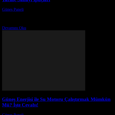
Güneş Paneli
-
Aralık 11, 2025
Güneş enerjisi kullanım alanları nelerdir? Ev, tarım ve sanayi
sektörlerinde güneş enerjisinin yükselen popülaritesi ile birlikte, bu
doğal ve sürdürülebilir enerji kaynağı hakkında bilgi...
Devamını Oku
Güneş Enerjisi ile Su Motoru Çalıştırmak Mümkün
Mü? İşte Cevabı!
Güneş Paneli
-
Kasım 22, 2025