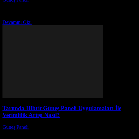
Güneş Enerjisi ile Su Motoru Çalıştırmak Mümkün Mü? İşte
Cevabı! Güneş enerjisi, son yıllarda sürdürülebilir enerji kaynakları
arasında en çok dikkat çekenlerden biri oldu....
Devamını Oku
Tarımda Hibrit Güneş Paneli Uygulamaları İle
Verimlilik Artışı Nasıl?
Güneş Paneli
-
Kasım 16, 2025
Tarımda Hibrit Güneş Paneli Uygulamaları ile Verimlilik Artışı
Nasıl? Bu soru, günümüzde tarım sektöründe sürdürülebilirlik ve