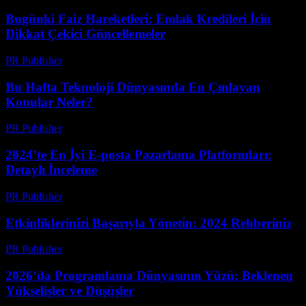
Bugünki Faiz Hareketleri: Emlak Kredileri İçin
Dikkat Çekici Güncellemeler
PR Publisher
-
Mart 13, 2026
Bu Hafta Teknoloji Dünyasında En Çınlayan
Konular Neler?
PR Publisher
-
Mart 13, 2026
2024’te En İyi E-posta Pazarlama Platformları:
Detaylı İnceleme
PR Publisher
-
Mart 12, 2026
Etkinliklerinizi Başarıyla Yönetin: 2024 Rehberiniz
PR Publisher
-
Mart 12, 2026
2026’da Programlama Dünyasının Yüzü: Beklenen
Yükselişler ve Düşüşler