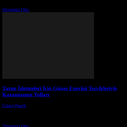
verimlilik arayışında önemli bir yer tutuyor. Hibrit güneş...
Devamını Oku
Tarım İşletmeleri İçin Güneş Enerjisi Teşvikleriyle
Kazanmanın Yolları
Güneş Paneli
-
Kasım 16, 2025
Tarım işletmeleri için güneş enerjisi teşvikleri, hem çevre dostu bir
enerji kaynağı sunarken hem de maliyetleri düşürme fırsatı sağlar.
Güneş enerjisi teşvikleri, çiftçilere, tarım...
Devamını Oku