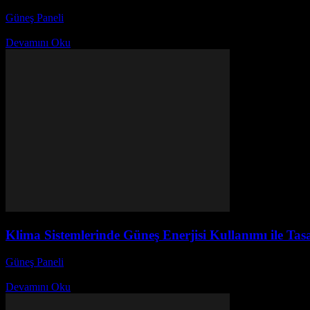
Güneş Paneli
-
Kasım 22, 2025
Güneş Enerjisi ile Ev Otomasyon Sistemleri Besleme Avantajları Neler? 
Devamını Oku
Klima Sistemlerinde Güneş Enerjisi Kullanımı ile Tas
Güneş Paneli
-
Kasım 21, 2025
Güneş enerjisi, günümüzde enerji tasarrufu sağlamak isteyenler için mü
Devamını Oku