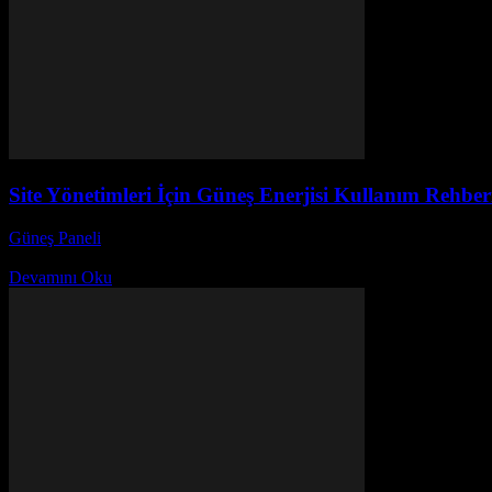
Site Yönetimleri İçin Güneş Enerjisi Kullanım Rehber
Güneş Paneli
-
Kasım 24, 2025
Güneş enerjisi, son yıllarda site yönetimleri için giderek daha önemli h
Devamını Oku