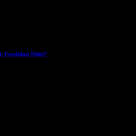
i: Faydaları Neler?
ale gelmektedir. Site yönetimleri için güneş enerjisi kullanım rehberi ar