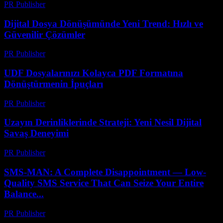
PR Publisher
-
Temmuz 7, 2026
Dijital Dosya Dönüşümünde Yeni Trend: Hızlı ve
Güvenilir Çözümler
PR Publisher
-
Mayıs 8, 2026
UDF Dosyalarınızı Kolayca PDF Formatına
Dönüştürmenin İpuçları
PR Publisher
-
Nisan 14, 2026
Uzayın Derinliklerinde Strateji: Yeni Nesil Dijital
Savaş Deneyimi
PR Publisher
-
Nisan 9, 2026
SMS-MAN: A Complete Disappointment — Low-
Quality SMS Service That Can Seize Your Entire
Balance...
PR Publisher
-
Mart 26, 2026