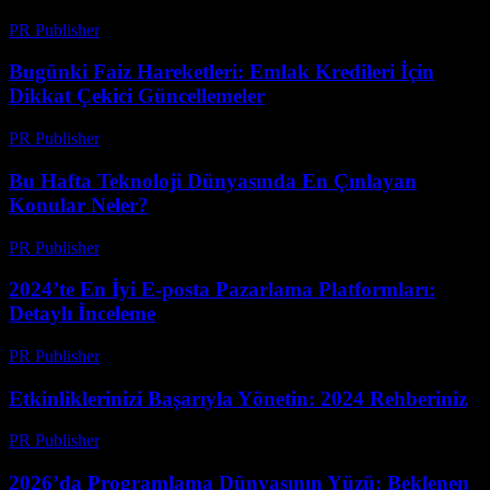
PR Publisher
-
Mart 13, 2026
Bugünki Faiz Hareketleri: Emlak Kredileri İçin
Dikkat Çekici Güncellemeler
PR Publisher
-
Mart 13, 2026
Bu Hafta Teknoloji Dünyasında En Çınlayan
Konular Neler?
PR Publisher
-
Mart 13, 2026
2024’te En İyi E-posta Pazarlama Platformları:
Detaylı İnceleme
PR Publisher
-
Mart 12, 2026
Etkinliklerinizi Başarıyla Yönetin: 2024 Rehberiniz
PR Publisher
-
Mart 12, 2026
2026’da Programlama Dünyasının Yüzü: Beklenen