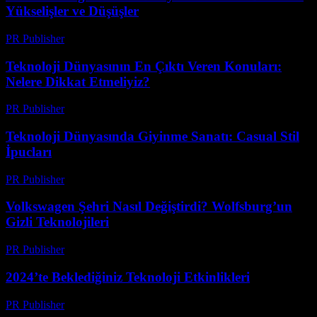
Yükselişler ve Düşüşler
PR Publisher
-
Mart 12, 2026
Teknoloji Dünyasının En Çıktı Veren Konuları:
Nelere Dikkat Etmeliyiz?
PR Publisher
-
Mart 12, 2026
Teknoloji Dünyasında Giyinme Sanatı: Casual Stil
İpucları
PR Publisher
-
Mart 12, 2026
Volkswagen Şehri Nasıl Değiştirdi? Wolfsburg’un
Gizli Teknolojileri
PR Publisher
-
Mart 12, 2026
2024’te Beklediğiniz Teknoloji Etkinlikleri
PR Publisher
-
Mart 12, 2026