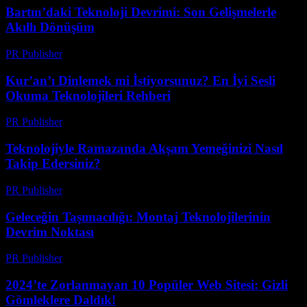
Bartın’daki Teknoloji Devrimi: Son Gelişmelerle
Akıllı Dönüşüm
PR Publisher
-
Mart 22, 2026
Kur’an’ı Dinlemek mi İstiyorsunuz? En İyi Sesli
Okuma Teknolojileri Rehberi
PR Publisher
-
Mart 22, 2026
Teknolojiyle Ramazanda Akşam Yemeğinizi Nasıl
Takip Edersiniz?
PR Publisher
-
Mart 15, 2026
Geleceğin Taşımacılığı: Montaj Teknolojilerinin
Devrim Noktası
PR Publisher
-
Mart 14, 2026
2024’te Zorlanmayan 10 Popüler Web Sitesi: Gizli
Gömleklere Daldık!