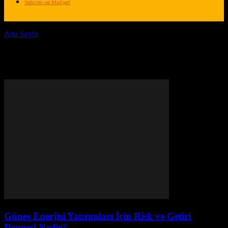
Yatırım ve Maliyet
Ana Sayfa
Etiketler
Risk ve getiri dengesi
Etiket: risk ve getiri dengesi
Güneş Enerjisi Yatırımları İçin Risk ve Getiri
Dengesi Nedir?