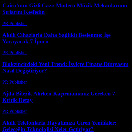
Cairo’nun Gizli Cazı: Modern Müzik Mekanlarının
Sırlarını Keşfedin
PR Publisher
-
Mart 23, 2026
Akıllı Cihazlarla Daha Sağlıklı Beslenme: İşe
Yarayacak 7 İpucu
PR Publisher
-
Mart 23, 2026
Blokzincirdeki Yeni Trend: İsviçre Finans Dünyasını
Nasıl Değiştiriyor?
PR Publisher
-
Mart 23, 2026
Ajda Bilezik Alırken Kaçırmamanız Gereken 7
Kritik Detay
PR Publisher
-
Mart 23, 2026
Akıllı Telefonlarla Hayatımıza Giren Yenilikler:
Geleceğin Teknolojisi Neler Getiriyor?