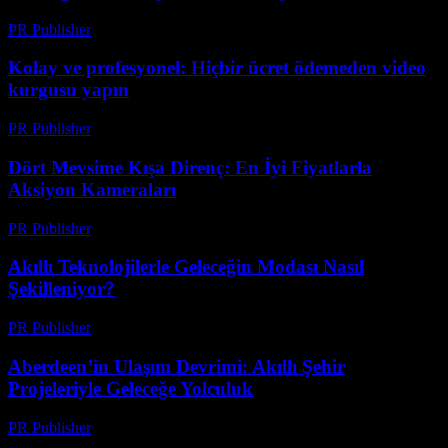
PR Publisher
-
Mart 23, 2026
Kolay ve profesyonel: Hiçbir ücret ödemeden video
kurgusu yapın
PR Publisher
-
Mart 23, 2026
Dört Mevsime Kışa Direnç: En İyi Fiyatlarla
Aksiyon Kameraları
PR Publisher
-
Mart 23, 2026
Akıllı Teknolojilerle Geleceğin Modası Nasıl
Şekilleniyor?
PR Publisher
-
Mart 23, 2026
Aberdeen’in Ulaşım Devrimi: Akıllı Şehir
Projeleriyle Geleceğe Yolculuk
PR Publisher
-
Mart 22, 2026