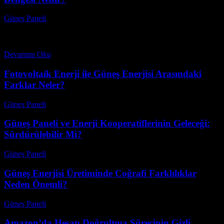
Güneş Paneli
-
Aralık 7, 2025
Güneş enerjisi yatırımları, hem çevresel faydaları hem de ekonomik
getirileri ile dikkat çekiyor. Peki, güneş enerjisi yatırımları için risk
ve getiri dengesi nasıl sağlanır?...
Devamını Oku
Fotovoltaik Enerji ile Güneş Enerjisi Arasındaki
Farklar Neler?
Güneş Paneli
-
Ağustos 8, 2026
Güneş Paneli ve Enerji Kooperatiflerinin Geleceği:
Sürdürülebilir Mi?
Güneş Paneli
-
Ağustos 8, 2026
Güneş Enerjisi Üretiminde Coğrafi Farklılıklar
Neden Önemli?
Güneş Paneli
-
Ağustos 7, 2026
Amazon’da Hesap Doğrultma Sürecinin Gizli