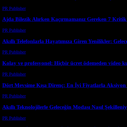
PR Publisher
-
Mart 23, 2026
Ajda Bilezik Alırken Kaçırmamanız Gereken 7 Kritik
PR Publisher
-
Mart 23, 2026
Akıllı Telefonlarla Hayatımıza Giren Yenilikler: Gelec
PR Publisher
-
Mart 23, 2026
Kolay ve profesyonel: Hiçbir ücret ödemeden video 
PR Publisher
-
Mart 23, 2026
Dört Mevsime Kışa Direnç: En İyi Fiyatlarla Aksiyo
PR Publisher
-
Mart 23, 2026
Akıllı Teknolojilerle Geleceğin Modası Nasıl Şekilleni
PR Publisher
-
Mart 23, 2026