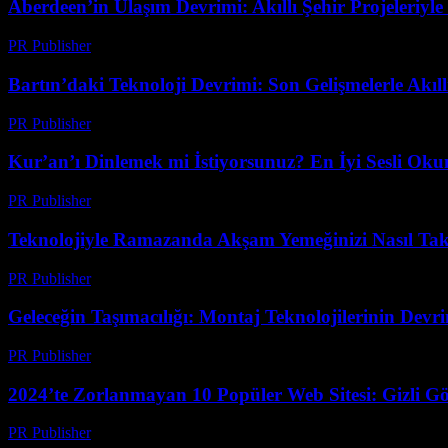
Aberdeen’in Ulaşım Devrimi: Akıllı Şehir Projeleriyle
PR Publisher
-
Mart 22, 2026
Bartın’daki Teknoloji Devrimi: Son Gelişmelerle Akı
PR Publisher
-
Mart 22, 2026
Kur’an’ı Dinlemek mi İstiyorsunuz? En İyi Sesli Oku
PR Publisher
-
Mart 22, 2026
Teknolojiyle Ramazanda Akşam Yemeğinizi Nasıl Tak
PR Publisher
-
Mart 15, 2026
Geleceğin Taşımacılığı: Montaj Teknolojilerinin Devr
PR Publisher
-
Mart 14, 2026
2024’te Zorlanmayan 10 Popüler Web Sitesi: Gizli Gö
PR Publisher
-
Mart 14, 2026