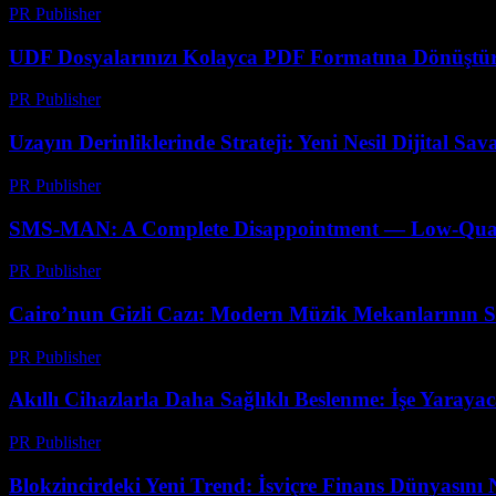
PR Publisher
-
Mayıs 8, 2026
UDF Dosyalarınızı Kolayca PDF Formatına Dönüştür
PR Publisher
-
Nisan 14, 2026
Uzayın Derinliklerinde Strateji: Yeni Nesil Dijital Sa
PR Publisher
-
Nisan 9, 2026
SMS-MAN: A Complete Disappointment — Low-Quality
PR Publisher
-
Mart 26, 2026
Cairo’nun Gizli Cazı: Modern Müzik Mekanlarının Sı
PR Publisher
-
Mart 23, 2026
Akıllı Cihazlarla Daha Sağlıklı Beslenme: İşe Yaraya
PR Publisher
-
Mart 23, 2026
Blokzincirdeki Yeni Trend: İsviçre Finans Dünyasını N