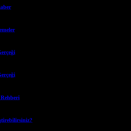
aber
emeler
erçeği
erçeği
ı Rehberi
tirebilirsiniz?