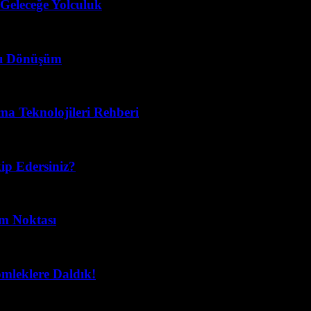
 Geleceğe Yolculuk
llı Dönüşüm
ma Teknolojileri Rehberi
ip Edersiniz?
im Noktası
mleklere Daldık!