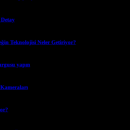
 Detay
eğin Teknolojisi Neler Getiriyor?
kurgusu yapın
n Kameraları
yor?