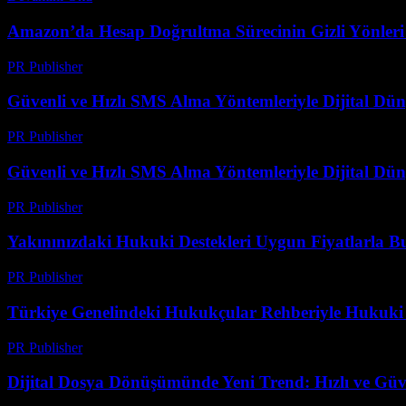
Amazon’da Hesap Doğrultma Sürecinin Gizli Yönleri v
PR Publisher
-
Ağustos 2, 2026
Güvenli ve Hızlı SMS Alma Yöntemleriyle Dijital D
PR Publisher
-
Temmuz 29, 2026
Güvenli ve Hızlı SMS Alma Yöntemleriyle Dijital D
PR Publisher
-
Temmuz 29, 2026
Yakınınızdaki Hukuki Destekleri Uygun Fiyatlarla B
PR Publisher
-
Temmuz 7, 2026
Türkiye Genelindeki Hukukçular Rehberiyle Hukuki
PR Publisher
-
Temmuz 7, 2026
Dijital Dosya Dönüşümünde Yeni Trend: Hızlı ve Güv