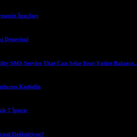
menin İpuçları
vaş Deneyimi
 SMS Service That Can Seize Your Entire Balance..
rlarını Keşfedin
cak 7 İpucu
asıl Değiştiriyor?