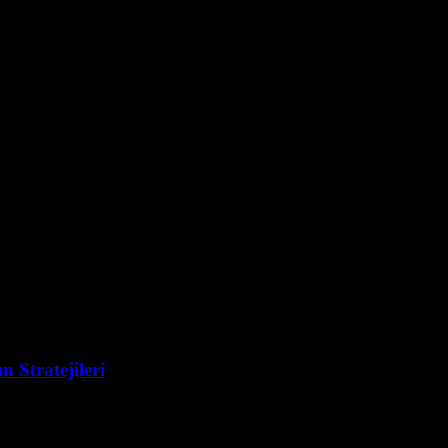
rmalar
 Stratejileri
yükselişi, günümüzün en merak edilen konularından biri haline gelmiştir