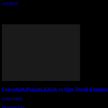
Ana Sayfa
Etiketler
Küçük ve orta ölçekli firmalar
Etiket: küçük ve orta ölçekli fi
Fotovoltaik Pazarda Küçük ve Orta Ölçekli Firmaların
Güneş Paneli
-
Aralık 3, 2025
Fotovoltaik pazarda küçük ve orta ölçekli firmaların stratejileri ve 
Devamını Oku