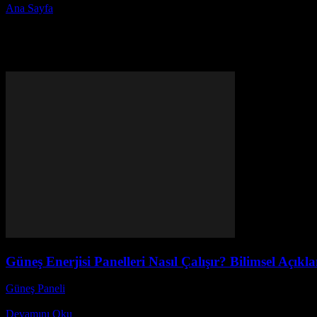
Ana Sayfa
Etiketler
Güneş paneli teknolojisi
Etiket: güneş paneli teknolojisi
Güneş Enerjisi Panelleri Nasıl Çalışır? Bilimsel Açıkl
Güneş Paneli
-
Aralık 6, 2025
Güneş enerjisi panelleri nasıl çalışır? Bilimsel açıklama ile keşfedin
Devamını Oku