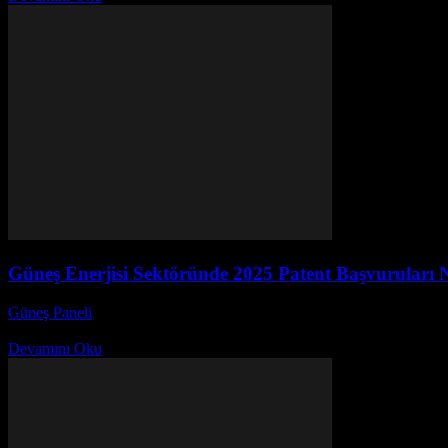
Güneş Enerjisi Sektöründe 2025 Patent Başvuruları Ne
Güneş Paneli
-
Aralık 5, 2025
Güneş enerjisi sektörü, çevre dostu enerji çözümleri arayan dünya gene
Devamını Oku