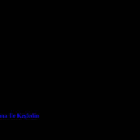
ama İle Keşfedin
, bu sorunun cevabı günümüzde enerji dünyasında en çok merak edilen kon