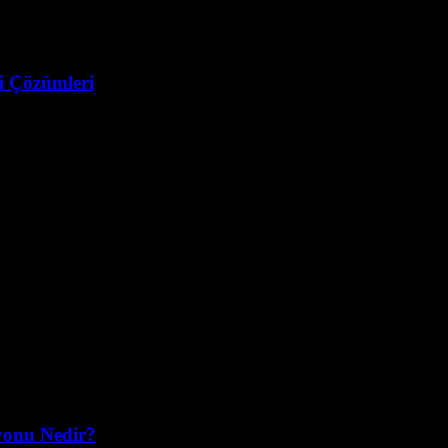
ji Çözümleri
esin mutlaka duyması gereken bir terim var: MPPT Şarj Kontrol Cihazı na
syonu Nedir?