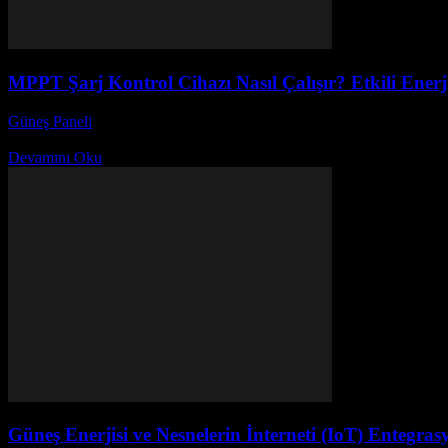
MPPT Şarj Kontrol Cihazı Nasıl Çalışır? Etkili Ener
Güneş Paneli
-
Ekim 13, 2025
Güneş enerjisi sistemlerinde verimliliği maksimize etmek isteyen herk
Devamını Oku
Güneş Enerjisi ve Nesnelerin İnterneti (IoT) Entegra