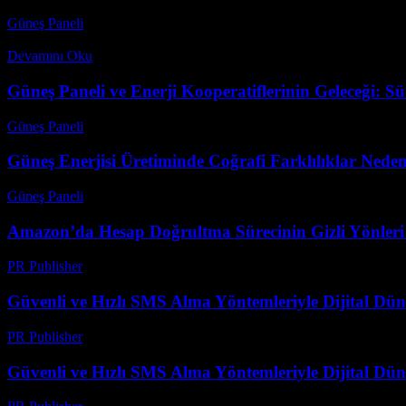
Güneş Paneli
-
Eylül 29, 2025
Güneş Enerjisi ve Nesnelerin İnterneti (IoT) Entegrasyonu, enerji verim
Devamını Oku
Güneş Paneli ve Enerji Kooperatiflerinin Geleceği: S
Güneş Paneli
-
Ağustos 8, 2026
Güneş Enerjisi Üretiminde Coğrafi Farklılıklar Nede
Güneş Paneli
-
Ağustos 7, 2026
Amazon’da Hesap Doğrultma Sürecinin Gizli Yönleri v
PR Publisher
-
Ağustos 2, 2026
Güvenli ve Hızlı SMS Alma Yöntemleriyle Dijital D
PR Publisher
-
Temmuz 29, 2026
Güvenli ve Hızlı SMS Alma Yöntemleriyle Dijital D