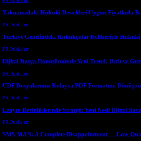
PR Publisher
-
Temmuz 29, 2026
Yakınınızdaki Hukuki Destekleri Uygun Fiyatlarla B
PR Publisher
-
Temmuz 7, 2026
Türkiye Genelindeki Hukukçular Rehberiyle Hukuki
PR Publisher
-
Temmuz 7, 2026
Dijital Dosya Dönüşümünde Yeni Trend: Hızlı ve Güv
PR Publisher
-
Mayıs 8, 2026
UDF Dosyalarınızı Kolayca PDF Formatına Dönüştür
PR Publisher
-
Nisan 14, 2026
Uzayın Derinliklerinde Strateji: Yeni Nesil Dijital Sa
PR Publisher
-
Nisan 9, 2026
SMS-MAN: A Complete Disappointment — Low-Quality