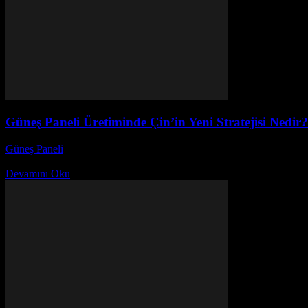
Güneş Paneli Üretiminde Çin’in Yeni Stratejisi Nedir?
Güneş Paneli
-
Kasım 28, 2025
Güneş Paneli Üretiminde Çin’in Yeni Stratejisi Nedir? Keşfedin! Güneş e
Devamını Oku