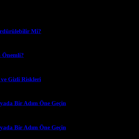
liliğini artırmak ve sürdürülebilir yaşam alanları oluşturmak için devrim
ürdürülebilir Mi?
n Önemli?
e Gizli Riskleri
ünyada Bir Adım Öne Geçin
ünyada Bir Adım Öne Geçin