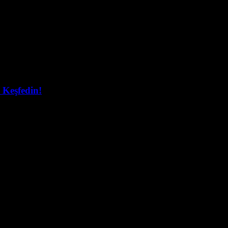
 Keşfedin!
nerjisi, sürdürülebilir enerji kaynakları arasında en çok dikkat çekenle