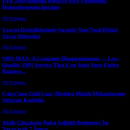
UDF Dosyalarınızı Kolayca PDF Formatına
Dönüştürmenin İpuçları
PR Publisher
-
Nisan 14, 2026
Uzayın Derinliklerinde Strateji: Yeni Nesil Dijital
Savaş Deneyimi
PR Publisher
-
Nisan 9, 2026
SMS-MAN: A Complete Disappointment — Low-
Quality SMS Service That Can Seize Your Entire
Balance...
PR Publisher
-
Mart 26, 2026
Cairo’nun Gizli Cazı: Modern Müzik Mekanlarının
Sırlarını Keşfedin
PR Publisher
-
Mart 23, 2026
Akıllı Cihazlarla Daha Sağlıklı Beslenme: İşe
Yarayacak 7 İpucu