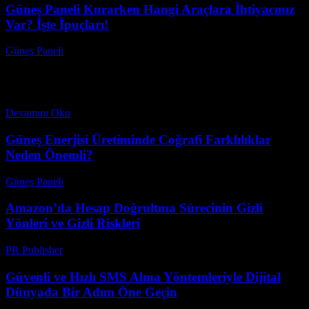
Güneş Paneli Kurarken Hangi Araçlara İhtiyacınız
Var? İşte İpuçları!
Güneş Paneli
-
Ekim 9, 2025
Güneş Paneli Kurarken Hangi Araçlara İhtiyacınız Var? İşte
İpuçları! başlıklı bu rehberde, güneş paneli montaj araçları
konusunda bilmeniz gereken her şeyi öğreneceksiniz. Güneş
enerjisi...
Devamını Oku
Güneş Enerjisi Üretiminde Coğrafi Farklılıklar
Neden Önemli?
Güneş Paneli
-
Ağustos 7, 2026
Amazon’da Hesap Doğrultma Sürecinin Gizli
Yönleri ve Gizli Riskleri
PR Publisher
-
Ağustos 2, 2026
Güvenli ve Hızlı SMS Alma Yöntemleriyle Dijital
Dünyada Bir Adım Öne Geçin