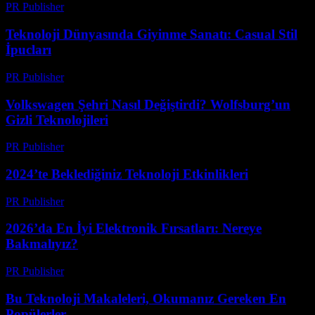
PR Publisher
-
Mart 12, 2026
Teknoloji Dünyasında Giyinme Sanatı: Casual Stil
İpucları
PR Publisher
-
Mart 12, 2026
Volkswagen Şehri Nasıl Değiştirdi? Wolfsburg’un
Gizli Teknolojileri
PR Publisher
-
Mart 12, 2026
2024’te Beklediğiniz Teknoloji Etkinlikleri
PR Publisher
-
Mart 12, 2026
2026’da En İyi Elektronik Fırsatları: Nereye
Bakmalıyız?
PR Publisher
-
Mart 11, 2026
Bu Teknoloji Makaleleri, Okumanız Gereken En
Popülerler