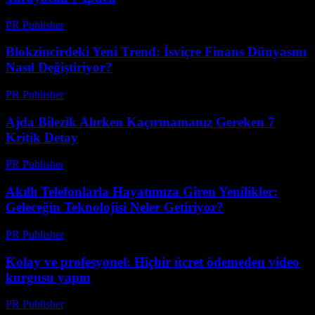
PR Publisher
-
Mart 23, 2026
Blokzincirdeki Yeni Trend: İsviçre Finans Dünyasını
Nasıl Değiştiriyor?
PR Publisher
-
Mart 23, 2026
Ajda Bilezik Alırken Kaçırmamanız Gereken 7
Kritik Detay
PR Publisher
-
Mart 23, 2026
Akıllı Telefonlarla Hayatımıza Giren Yenilikler:
Geleceğin Teknolojisi Neler Getiriyor?
PR Publisher
-
Mart 23, 2026
Kolay ve profesyonel: Hiçbir ücret ödemeden video
kurgusu yapın
PR Publisher
-
Mart 23, 2026