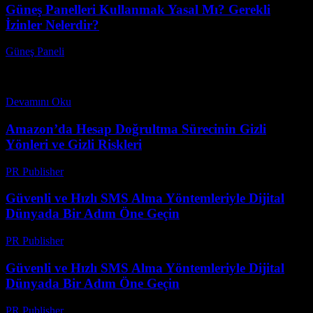
Güneş Panelleri Kullanmak Yasal Mı? Gerekli
İzinler Nelerdir?
Güneş Paneli
-
Eylül 28, 2025
Güneş panelleri kullanmak yasal mı? Gerekli izinler nelerdir? Son
zamanlarda çevre dostu enerji kaynaklarına olan ilgi giderek artıyor
ve güneş enerjisi sistemleri evler için...
Devamını Oku
Amazon’da Hesap Doğrultma Sürecinin Gizli
Yönleri ve Gizli Riskleri
PR Publisher
-
Ağustos 2, 2026
Güvenli ve Hızlı SMS Alma Yöntemleriyle Dijital
Dünyada Bir Adım Öne Geçin
PR Publisher
-
Temmuz 29, 2026
Güvenli ve Hızlı SMS Alma Yöntemleriyle Dijital
Dünyada Bir Adım Öne Geçin
PR Publisher
-
Temmuz 29, 2026