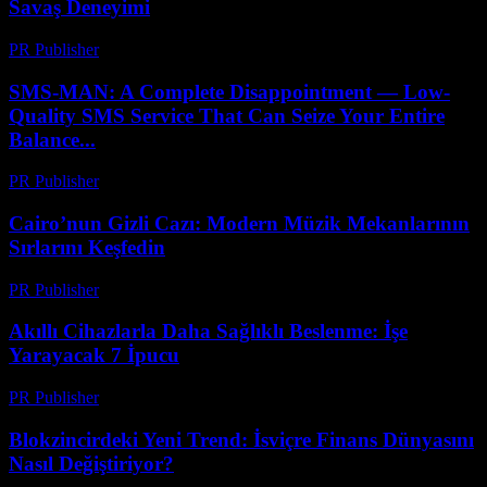
Savaş Deneyimi
PR Publisher
-
Nisan 9, 2026
SMS-MAN: A Complete Disappointment — Low-
Quality SMS Service That Can Seize Your Entire
Balance...
PR Publisher
-
Mart 26, 2026
Cairo’nun Gizli Cazı: Modern Müzik Mekanlarının
Sırlarını Keşfedin
PR Publisher
-
Mart 23, 2026
Akıllı Cihazlarla Daha Sağlıklı Beslenme: İşe
Yarayacak 7 İpucu
PR Publisher
-
Mart 23, 2026
Blokzincirdeki Yeni Trend: İsviçre Finans Dünyasını
Nasıl Değiştiriyor?