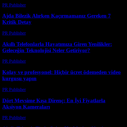
PR Publisher
-
Mart 23, 2026
Ajda Bilezik Alırken Kaçırmamanız Gereken 7
Kritik Detay
PR Publisher
-
Mart 23, 2026
Akıllı Telefonlarla Hayatımıza Giren Yenilikler:
Geleceğin Teknolojisi Neler Getiriyor?
PR Publisher
-
Mart 23, 2026
Kolay ve profesyonel: Hiçbir ücret ödemeden video
kurgusu yapın
PR Publisher
-
Mart 23, 2026
Dört Mevsime Kışa Direnç: En İyi Fiyatlarla
Aksiyon Kameraları
PR Publisher
-
Mart 23, 2026