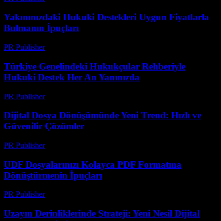
Yakınınızdaki Hukuki Destekleri Uygun Fiyatlarla
Bulmanın İpuçları
PR Publisher
-
Temmuz 7, 2026
Türkiye Genelindeki Hukukçular Rehberiyle
Hukuki Destek Her An Yanınızda
PR Publisher
-
Temmuz 7, 2026
Dijital Dosya Dönüşümünde Yeni Trend: Hızlı ve
Güvenilir Çözümler
PR Publisher
-
Mayıs 8, 2026
UDF Dosyalarınızı Kolayca PDF Formatına
Dönüştürmenin İpuçları
PR Publisher
-
Nisan 14, 2026
Uzayın Derinliklerinde Strateji: Yeni Nesil Dijital