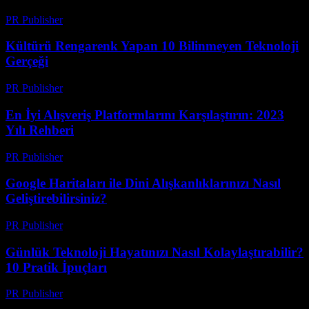
PR Publisher
-
Mart 14, 2026
Kültürü Rengarenk Yapan 10 Bilinmeyen Teknoloji
Gerçeği
PR Publisher
-
Mart 14, 2026
En İyi Alışveriş Platformlarını Karşılaştırın: 2023
Yılı Rehberi
PR Publisher
-
Mart 14, 2026
Google Haritaları ile Dini Alışkanlıklarınızı Nasıl
Geliştirebilirsiniz?
PR Publisher
-
Mart 13, 2026
Günlük Teknoloji Hayatınızı Nasıl Kolaylaştırabilir?
10 Pratik İpuçları
PR Publisher
-
Mart 13, 2026