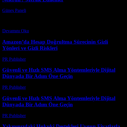
Güneş Paneli
-
Aralık 15, 2025
Güneş enerjisi kullanımı için gerekli şartlar nelerdir? Bu soru,
yenilenebilir enerji kaynaklarına yönelen herkesin aklını kurcalayan
en önemli konulardan biridir. Güneş enerjisi, çevre dostu...
Devamını Oku
Amazon’da Hesap Doğrultma Sürecinin Gizli
Yönleri ve Gizli Riskleri
PR Publisher
-
Ağustos 2, 2026
Güvenli ve Hızlı SMS Alma Yöntemleriyle Dijital
Dünyada Bir Adım Öne Geçin
PR Publisher
-
Temmuz 29, 2026
Güvenli ve Hızlı SMS Alma Yöntemleriyle Dijital
Dünyada Bir Adım Öne Geçin
PR Publisher
-
Temmuz 29, 2026
Yakınınızdaki Hukuki Destekleri Uygun Fiyatlarla