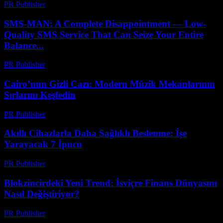
PR Publisher
-
Nisan 9, 2026
SMS-MAN: A Complete Disappointment — Low-
Quality SMS Service That Can Seize Your Entire
Balance...
PR Publisher
-
Mart 26, 2026
Cairo’nun Gizli Cazı: Modern Müzik Mekanlarının
Sırlarını Keşfedin
PR Publisher
-
Mart 23, 2026
Akıllı Cihazlarla Daha Sağlıklı Beslenme: İşe
Yarayacak 7 İpucu
PR Publisher
-
Mart 23, 2026
Blokzincirdeki Yeni Trend: İsviçre Finans Dünyasını
Nasıl Değiştiriyor?
PR Publisher
-
Mart 23, 2026