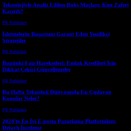
Teknolojiyle Analiz Edilen Boks Maçları: Kim Zaferi
Kaçırdı?
PR Publisher
-
Mart 13, 2026
İşletmelerin Başarısını Garant Eden Yenilikçi
Stratejiler
PR Publisher
-
Mart 13, 2026
Bugünki Faiz Hareketleri: Emlak Kredileri İçin
Dikkat Çekici Güncellemeler
PR Publisher
-
Mart 13, 2026
Bu Hafta Teknoloji Dünyasında En Çınlayan
Konular Neler?
PR Publisher
-
Mart 13, 2026
2024’te En İyi E-posta Pazarlama Platformları:
Detaylı İnceleme