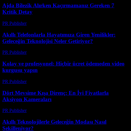
Ajda Bilezik Alırken Kaçırmamanız Gereken 7
Kritik Detay
PR Publisher
-
Mart 23, 2026
Akıllı Telefonlarla Hayatımıza Giren Yenilikler:
Geleceğin Teknolojisi Neler Getiriyor?
PR Publisher
-
Mart 23, 2026
Kolay ve profesyonel: Hiçbir ücret ödemeden video
kurgusu yapın
PR Publisher
-
Mart 23, 2026
Dört Mevsime Kışa Direnç: En İyi Fiyatlarla
Aksiyon Kameraları
PR Publisher
-
Mart 23, 2026
Akıllı Teknolojilerle Geleceğin Modası Nasıl
Şekilleniyor?