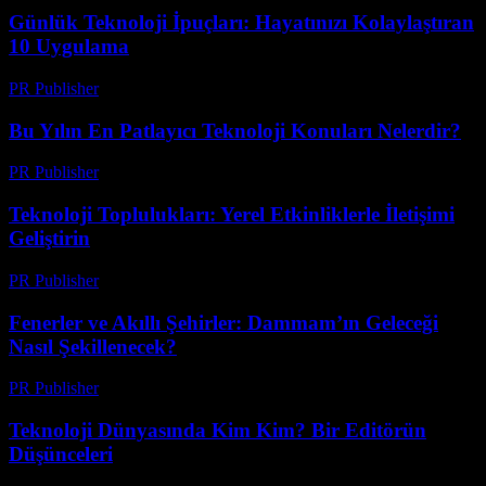
Günlük Teknoloji İpuçları: Hayatınızı Kolaylaştıran
10 Uygulama
PR Publisher
-
Mart 11, 2026
Bu Yılın En Patlayıcı Teknoloji Konuları Nelerdir?
PR Publisher
-
Mart 11, 2026
Teknoloji Toplulukları: Yerel Etkinliklerle İletişimi
Geliştirin
PR Publisher
-
Mart 11, 2026
Fenerler ve Akıllı Şehirler: Dammam’ın Geleceği
Nasıl Şekillenecek?
PR Publisher
-
Mart 11, 2026
Teknoloji Dünyasında Kim Kim? Bir Editörün
Düşünceleri