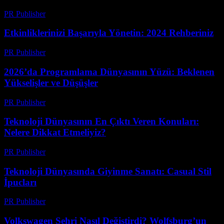
PR Publisher
-
Mart 12, 2026
Etkinliklerinizi Başarıyla Yönetin: 2024 Rehberiniz
PR Publisher
-
Mart 12, 2026
2026’da Programlama Dünyasının Yüzü: Beklenen
Yükselişler ve Düşüşler
PR Publisher
-
Mart 12, 2026
Teknoloji Dünyasının En Çıktı Veren Konuları:
Nelere Dikkat Etmeliyiz?
PR Publisher
-
Mart 12, 2026
Teknoloji Dünyasında Giyinme Sanatı: Casual Stil
İpucları
PR Publisher
-
Mart 12, 2026
Volkswagen Şehri Nasıl Değiştirdi? Wolfsburg’un