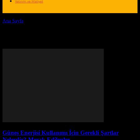
Yatırım ve Maliyet
Ana Sayfa
Etiketler
Güneş enerjisi şartları
Etiket: güneş enerjisi şartları
Güneş Enerjisi Kullanımı İçin Gerekli Şartlar
Nelerdir? Merak Edilenler