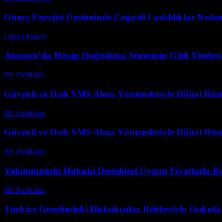
Güneş Enerjisi Üretiminde Coğrafi Farklılıklar Nede
Güneş Paneli
-
Ağustos 7, 2026
Amazon’da Hesap Doğrultma Sürecinin Gizli Yönleri v
PR Publisher
-
Ağustos 2, 2026
Güvenli ve Hızlı SMS Alma Yöntemleriyle Dijital D
PR Publisher
-
Temmuz 29, 2026
Güvenli ve Hızlı SMS Alma Yöntemleriyle Dijital D
PR Publisher
-
Temmuz 29, 2026
Yakınınızdaki Hukuki Destekleri Uygun Fiyatlarla B
PR Publisher
-
Temmuz 7, 2026
Türkiye Genelindeki Hukukçular Rehberiyle Hukuki