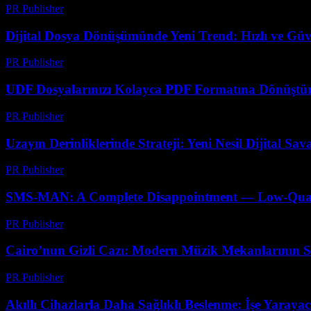
PR Publisher
-
Temmuz 7, 2026
Dijital Dosya Dönüşümünde Yeni Trend: Hızlı ve Güv
PR Publisher
-
Mayıs 8, 2026
UDF Dosyalarınızı Kolayca PDF Formatına Dönüştür
PR Publisher
-
Nisan 14, 2026
Uzayın Derinliklerinde Strateji: Yeni Nesil Dijital Sa
PR Publisher
-
Nisan 9, 2026
SMS-MAN: A Complete Disappointment — Low-Quality
PR Publisher
-
Mart 26, 2026
Cairo’nun Gizli Cazı: Modern Müzik Mekanlarının Sı
PR Publisher
-
Mart 23, 2026
Akıllı Cihazlarla Daha Sağlıklı Beslenme: İşe Yaraya