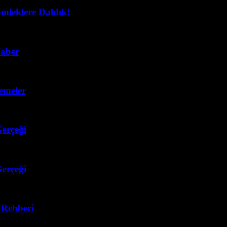
mleklere Daldık!
aber
emeler
erçeği
erçeği
ı Rehberi