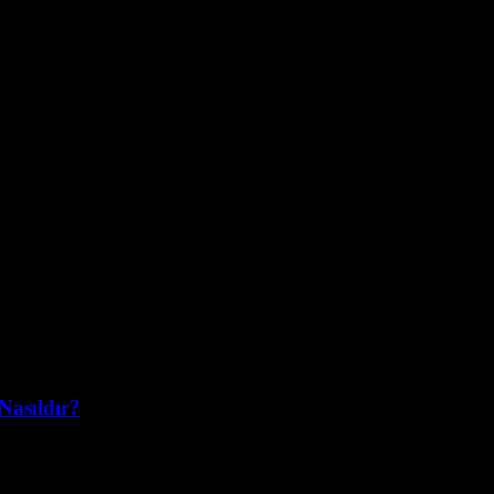
Nasıldır?
llikle yenilenebilir enerji kaynakları ve teknolojilerinin popülarites