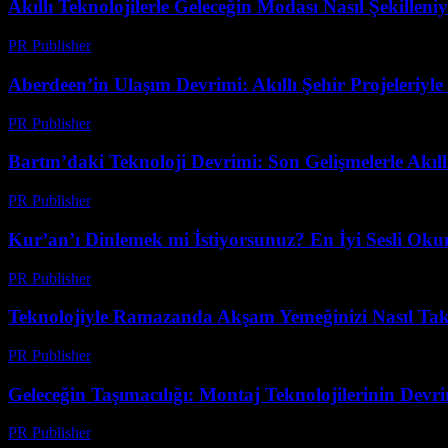
Akıllı Teknolojilerle Geleceğin Modası Nasıl Şekilleni
PR Publisher
-
Mart 23, 2026
Aberdeen’in Ulaşım Devrimi: Akıllı Şehir Projeleriyle
PR Publisher
-
Mart 22, 2026
Bartın’daki Teknoloji Devrimi: Son Gelişmelerle Akı
PR Publisher
-
Mart 22, 2026
Kur’an’ı Dinlemek mi İstiyorsunuz? En İyi Sesli Oku
PR Publisher
-
Mart 22, 2026
Teknolojiyle Ramazanda Akşam Yemeğinizi Nasıl Tak
PR Publisher
-
Mart 15, 2026
Geleceğin Taşımacılığı: Montaj Teknolojilerinin Devr
PR Publisher
-
Mart 14, 2026