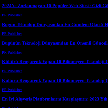
2024’te Zorlanmayan 10 Popüler Web Sitesi: Gizli Gö
PR Publisher
-
Mart 14, 2026
Bugün Teknoloji Dünyasından En Gündem Olan 5 H
PR Publisher
-
Mart 14, 2026
Bugünün Teknoloji Dünyasından En Önemli Güncell
PR Publisher
-
Mart 14, 2026
Kültürü Rengarenk Yapan 10 Bilinmeyen Teknoloji G
PR Publisher
-
Mart 14, 2026
Kültürü Rengarenk Yapan 10 Bilinmeyen Teknoloji G
PR Publisher
-
Mart 14, 2026
En İyi Alışveriş Platformlarını Karşılaştırın: 2023 Yıl