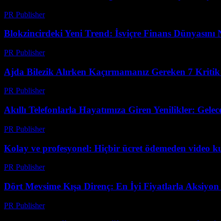
PR Publisher
-
Mart 23, 2026
Blokzincirdeki Yeni Trend: İsviçre Finans Dünyasını N
PR Publisher
-
Mart 23, 2026
Ajda Bilezik Alırken Kaçırmamanız Gereken 7 Kritik
PR Publisher
-
Mart 23, 2026
Akıllı Telefonlarla Hayatımıza Giren Yenilikler: Gelec
PR Publisher
-
Mart 23, 2026
Kolay ve profesyonel: Hiçbir ücret ödemeden video 
PR Publisher
-
Mart 23, 2026
Dört Mevsime Kışa Direnç: En İyi Fiyatlarla Aksiyo
PR Publisher
-
Mart 23, 2026