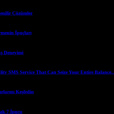
enilir Çözümler
menin İpuçları
vaş Deneyimi
 SMS Service That Can Seize Your Entire Balance..
rlarını Keşfedin
cak 7 İpucu