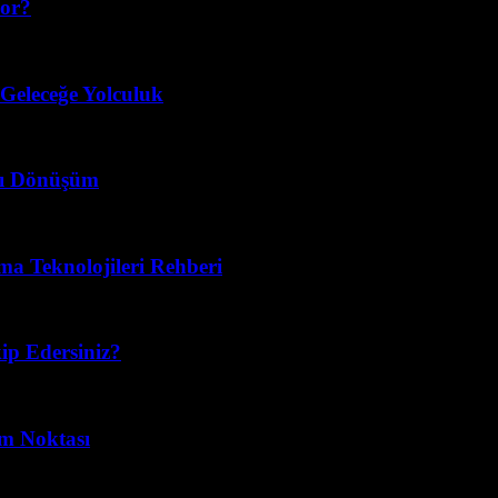
yor?
 Geleceğe Yolculuk
llı Dönüşüm
ma Teknolojileri Rehberi
ip Edersiniz?
im Noktası