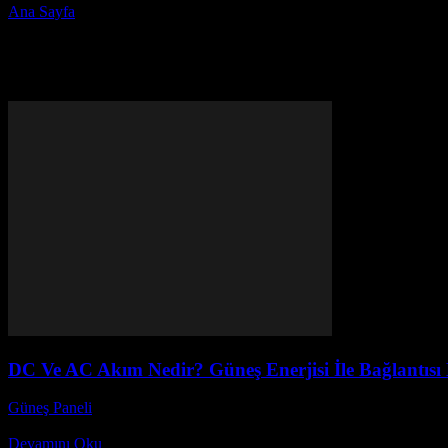
Ana Sayfa
Etiketler
Elektrik akımı türleri
Etiket: elektrik akımı türleri
DC Ve AC Akım Nedir? Güneş Enerjisi İle Bağlantısı 
Güneş Paneli
-
Ekim 6, 2025
Elektrik dünyasında sıkça duyduğumuz DC ve AC akım nedir? sorusu, öze
Devamını Oku