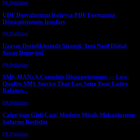
PR Publisher
-
Mayıs 8, 2026
UDF Dosyalarınızı Kolayca PDF Formatına
Dönüştürmenin İpuçları
PR Publisher
-
Nisan 14, 2026
Uzayın Derinliklerinde Strateji: Yeni Nesil Dijital
Savaş Deneyimi
PR Publisher
-
Nisan 9, 2026
SMS-MAN: A Complete Disappointment — Low-
Quality SMS Service That Can Seize Your Entire
Balance...
PR Publisher
-
Mart 26, 2026
Cairo’nun Gizli Cazı: Modern Müzik Mekanlarının
Sırlarını Keşfedin
PR Publisher
-
Mart 23, 2026