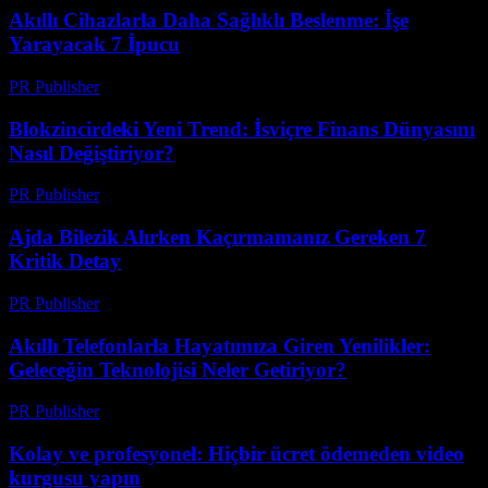
Akıllı Cihazlarla Daha Sağlıklı Beslenme: İşe
Yarayacak 7 İpucu
PR Publisher
-
Mart 23, 2026
Blokzincirdeki Yeni Trend: İsviçre Finans Dünyasını
Nasıl Değiştiriyor?
PR Publisher
-
Mart 23, 2026
Ajda Bilezik Alırken Kaçırmamanız Gereken 7
Kritik Detay
PR Publisher
-
Mart 23, 2026
Akıllı Telefonlarla Hayatımıza Giren Yenilikler:
Geleceğin Teknolojisi Neler Getiriyor?
PR Publisher
-
Mart 23, 2026
Kolay ve profesyonel: Hiçbir ücret ödemeden video
kurgusu yapın