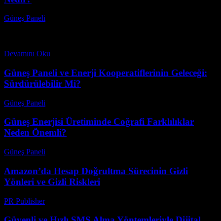
Güneş Paneli
-
Ekim 6, 2025
Güneş enerjisi, sürdürülebilir enerji kaynakları arasında en popüler
olanlardan biri haline geldi. Ancak, bu yenilenebilir enerji kaynağı
hakkında bilgi sahibi olmak ve farkındalık oluşturmak...
Devamını Oku
Güneş Paneli ve Enerji Kooperatiflerinin Geleceği:
Sürdürülebilir Mi?
Güneş Paneli
-
Ağustos 8, 2026
Güneş Enerjisi Üretiminde Coğrafi Farklılıklar
Neden Önemli?
Güneş Paneli
-
Ağustos 7, 2026
Amazon’da Hesap Doğrultma Sürecinin Gizli
Yönleri ve Gizli Riskleri
PR Publisher
-
Ağustos 2, 2026
Güvenli ve Hızlı SMS Alma Yöntemleriyle Dijital