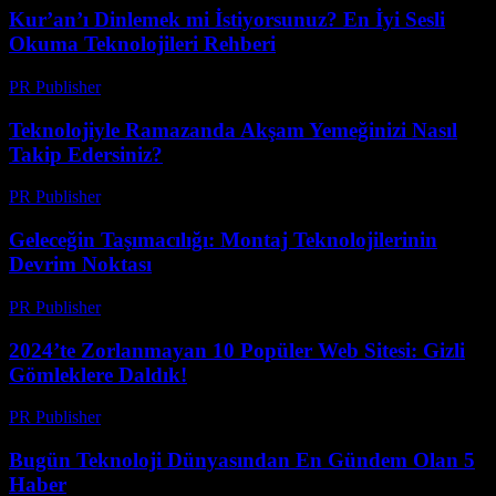
Kur’an’ı Dinlemek mi İstiyorsunuz? En İyi Sesli
Okuma Teknolojileri Rehberi
PR Publisher
-
Mart 22, 2026
Teknolojiyle Ramazanda Akşam Yemeğinizi Nasıl
Takip Edersiniz?
PR Publisher
-
Mart 15, 2026
Geleceğin Taşımacılığı: Montaj Teknolojilerinin
Devrim Noktası
PR Publisher
-
Mart 14, 2026
2024’te Zorlanmayan 10 Popüler Web Sitesi: Gizli
Gömleklere Daldık!
PR Publisher
-
Mart 14, 2026
Bugün Teknoloji Dünyasından En Gündem Olan 5
Haber