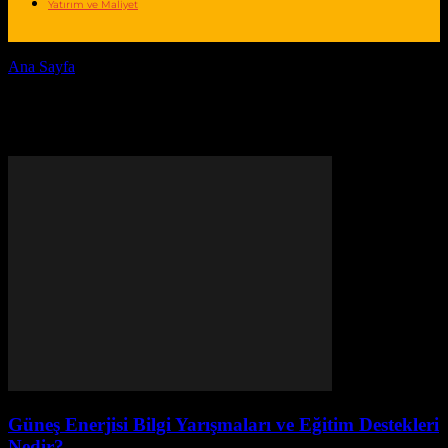
Yatırım ve Maliyet
Ana Sayfa
Etiketler
Eğitim destekleri
Etiket: eğitim destekleri
Güneş Enerjisi Bilgi Yarışmaları ve Eğitim Destekleri
Nedir?