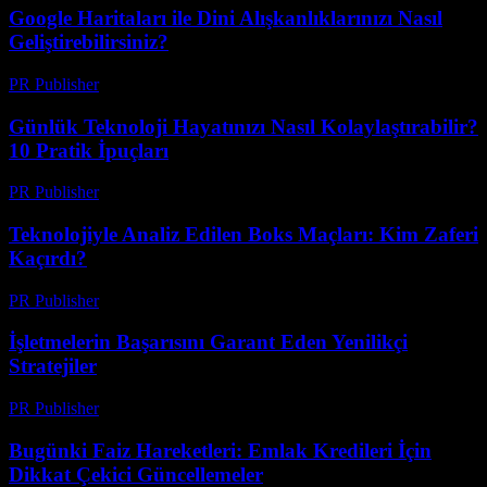
Google Haritaları ile Dini Alışkanlıklarınızı Nasıl
Geliştirebilirsiniz?
PR Publisher
-
Mart 13, 2026
Günlük Teknoloji Hayatınızı Nasıl Kolaylaştırabilir?
10 Pratik İpuçları
PR Publisher
-
Mart 13, 2026
Teknolojiyle Analiz Edilen Boks Maçları: Kim Zaferi
Kaçırdı?
PR Publisher
-
Mart 13, 2026
İşletmelerin Başarısını Garant Eden Yenilikçi
Stratejiler
PR Publisher
-
Mart 13, 2026
Bugünki Faiz Hareketleri: Emlak Kredileri İçin
Dikkat Çekici Güncellemeler