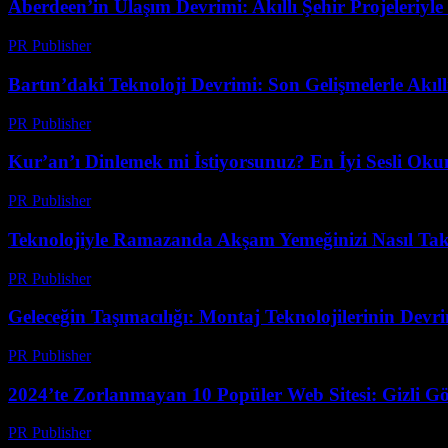
Aberdeen’in Ulaşım Devrimi: Akıllı Şehir Projeleriyle
PR Publisher
-
Mart 22, 2026
Bartın’daki Teknoloji Devrimi: Son Gelişmelerle Akı
PR Publisher
-
Mart 22, 2026
Kur’an’ı Dinlemek mi İstiyorsunuz? En İyi Sesli Oku
PR Publisher
-
Mart 22, 2026
Teknolojiyle Ramazanda Akşam Yemeğinizi Nasıl Tak
PR Publisher
-
Mart 15, 2026
Geleceğin Taşımacılığı: Montaj Teknolojilerinin Devr
PR Publisher
-
Mart 14, 2026
2024’te Zorlanmayan 10 Popüler Web Sitesi: Gizli Gö
PR Publisher
-
Mart 14, 2026