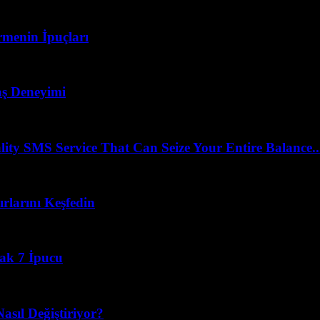
menin İpuçları
vaş Deneyimi
 SMS Service That Can Seize Your Entire Balance..
rlarını Keşfedin
cak 7 İpucu
asıl Değiştiriyor?