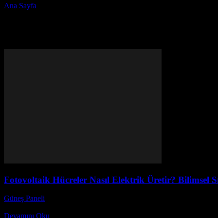
Ana Sayfa
Etiketler
Bilimsel açıklama
Etiket: bilimsel açıklama
Fotovoltaik Hücreler Nasıl Elektrik Üretir? Bilimsel S
Güneş Paneli
-
Aralık 17, 2025
Güneş enerjisi teknolojilerinin kalbinde yer alan fotovoltaik hücreler na
Devamını Oku