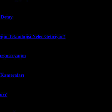
 Detay
eğin Teknolojisi Neler Getiriyor?
kurgusu yapın
n Kameraları
yor?