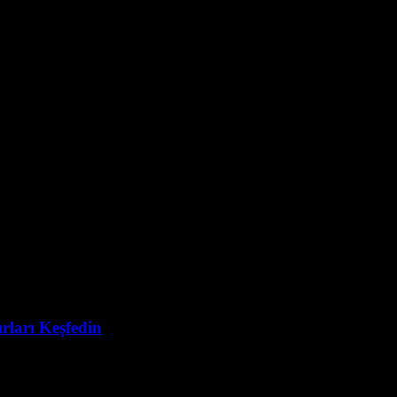
ırları Keşfedin
sıl elektrik üretir? sorusu, sürdürülebilir enerji arayışlarında en çok me