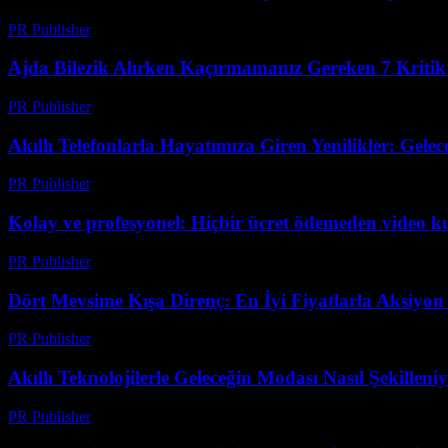
PR Publisher
-
Mart 23, 2026
Ajda Bilezik Alırken Kaçırmamanız Gereken 7 Kritik
PR Publisher
-
Mart 23, 2026
Akıllı Telefonlarla Hayatımıza Giren Yenilikler: Gelec
PR Publisher
-
Mart 23, 2026
Kolay ve profesyonel: Hiçbir ücret ödemeden video 
PR Publisher
-
Mart 23, 2026
Dört Mevsime Kışa Direnç: En İyi Fiyatlarla Aksiyo
PR Publisher
-
Mart 23, 2026
Akıllı Teknolojilerle Geleceğin Modası Nasıl Şekilleni
PR Publisher
-
Mart 23, 2026