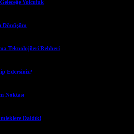
 Geleceğe Yolculuk
llı Dönüşüm
ma Teknolojileri Rehberi
ip Edersiniz?
im Noktası
mleklere Daldık!