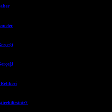
aber
emeler
erçeği
erçeği
ı Rehberi
tirebilirsiniz?