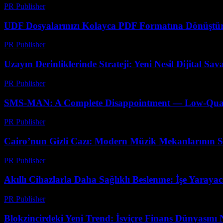
PR Publisher
-
Mayıs 8, 2026
UDF Dosyalarınızı Kolayca PDF Formatına Dönüştür
PR Publisher
-
Nisan 14, 2026
Uzayın Derinliklerinde Strateji: Yeni Nesil Dijital Sa
PR Publisher
-
Nisan 9, 2026
SMS-MAN: A Complete Disappointment — Low-Quality
PR Publisher
-
Mart 26, 2026
Cairo’nun Gizli Cazı: Modern Müzik Mekanlarının Sı
PR Publisher
-
Mart 23, 2026
Akıllı Cihazlarla Daha Sağlıklı Beslenme: İşe Yaraya
PR Publisher
-
Mart 23, 2026
Blokzincirdeki Yeni Trend: İsviçre Finans Dünyasını N