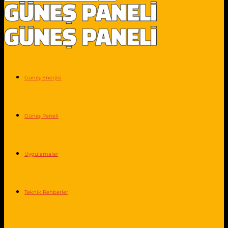
Guneş Enerjisi
Güneş Paneli
Uygulamalar
Teknik Rehberler