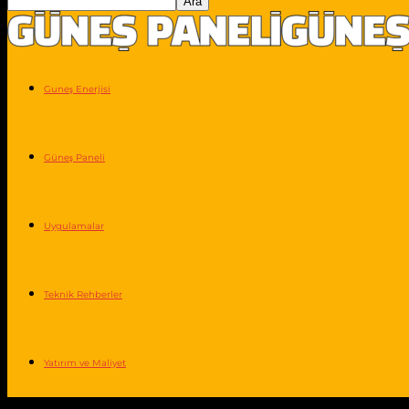
Guneş Enerjisi
Güneş Paneli
Uygulamalar
Teknik Rehberler
Yatırım ve Maliyet