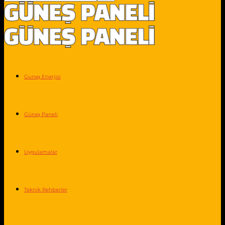
Guneş Enerjisi
Güneş Paneli
Uygulamalar
Teknik Rehberler