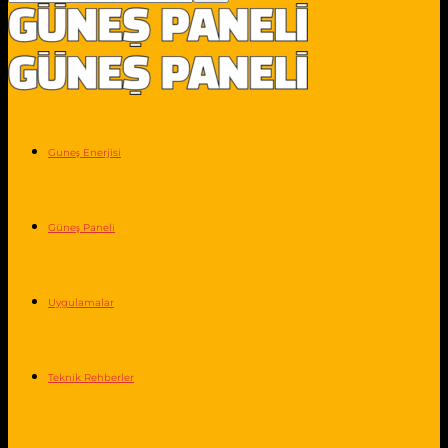
Guneş Enerjisi
Güneş Paneli
Uygulamalar
Teknik Rehberler