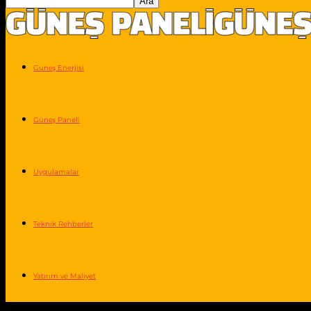
Guneş Enerjisi
Güneş Paneli
Uygulamalar
Teknik Rehberler
Yatırım ve Maliyet