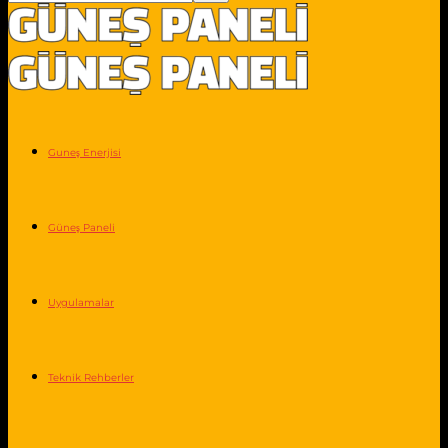
Guneş Enerjisi
Güneş Paneli
Uygulamalar
Teknik Rehberler