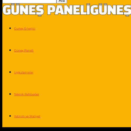
Guneş Enerjisi
Güneş Paneli
Uygulamalar
Teknik Rehberler
Yatırım ve Maliyet