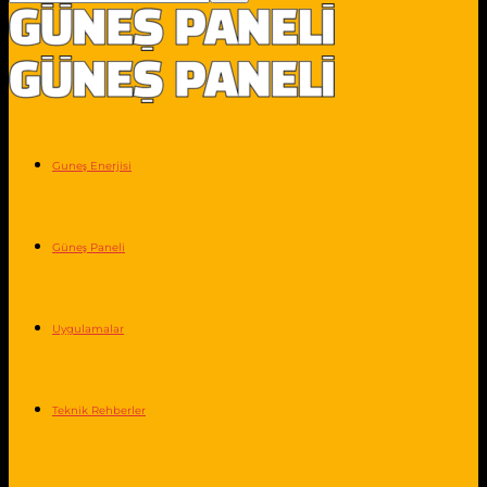
Guneş Enerjisi
Güneş Paneli
Uygulamalar
Teknik Rehberler